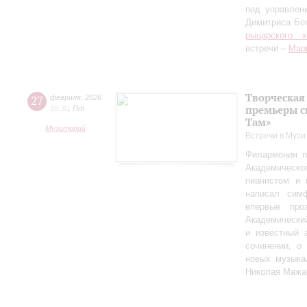
под управлен
Димитриса Бо
рыцарского 
встречи –
Мар
Творческая
27
февраля
,
2026
премьеры с
18:30
,
Пт
Там»
Музиторий
Встречи в Музи
Филармония п
Академическо
пианистом и 
написал сим
впервые пр
Академически
и известный 
сочинении, о
новых музыка
Николая Мажа