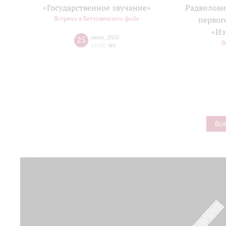
«Государственное звучание»
Радвилови
Встречи в Бетховенском фойе
первог
«Из
25
июня
,
2026
В
14:00
,
Чт
Все