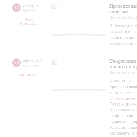
Презентаци
17
марта
,
2026
счастья»
18:00
,
Вт
Встречи в Розо
Фойе
Малого зала
В Розовом фой
презентация к
посвящённой 5
Сенатской пл
Творческая
24
апреля
,
2026
накануне п
18:30
,
Пт
Встречи в Музи
Музиторий
Филармония
Крашениннико
коллекция»
2
Симфонии-рек
Петербургско
Чернобыльс
профессионал
пианистов, ди
Алексей Краш
рассказать о