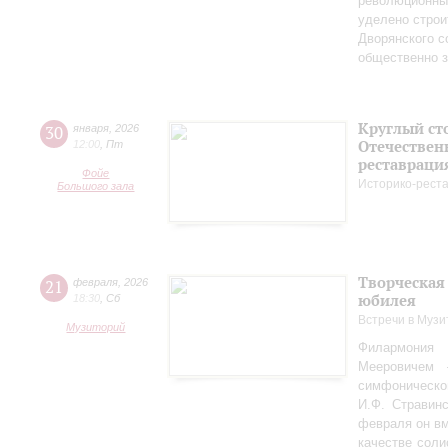
революционных
уделено строи
Дворянского 
общественно 
Круглый ст
30
января
,
2026
Отечествен
12:00
,
Пт
реставраци
Фойе
Историко-рест
Большого зала
Творческая
21
февраля
,
2026
юбилея
18:30
,
Сб
Встречи в Музи
Музиторий
Филармония
Мееровичем 
симфониче
И.Ф. Стравинс
февраля он в
качестве соли