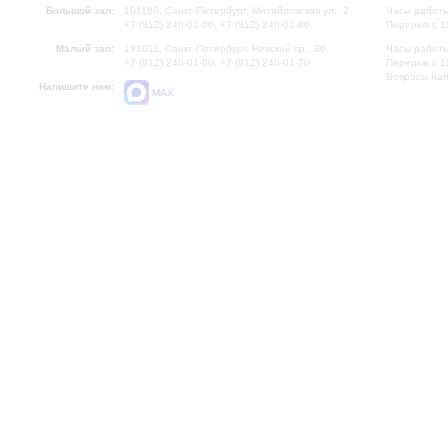
Большой зал:
191186, Санкт-Петербург, Михайловская ул., 2
Часы работы
+7 (812) 240-01-00, +7 (812) 240-01-80
Перерыв с 1
Малый зал:
191011, Санкт-Петербург, Невский пр., 30
Часы работы
+7 (812) 240-01-00, +7 (812) 240-01-70
Перерыв с 1
Вопросы на
Напишите нам:
MAX