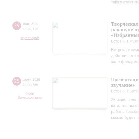
также ответит
Творческая
29
мая
,
2026
накануне п
18:30
,
Пт
«Избранные
Музиторий
Встречи в Музи
Встреча с ком
действия его 
зале филармо
Презентаци
25
июня
,
2026
звучание»
14:00
,
Чт
Встречи в Бетх
Фойе
Большого зала
25 июня в зда
каталога выст
работы Госсов
можно будет п