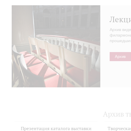
Лекц
Архив вид
филармонии
прошедших 
Архив
Архив т
Презентация каталога выставки
Творческа