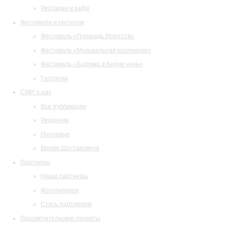
Ресторан и кафе
Фестивали и гастроли
Фестиваль «Площадь Искусств»
Фестиваль «Музыкальная коллекция»
Фестиваль «Барокко в белую ночь»
Гастроли
СМИ о нас
Все публикации
Рецензии
Интервью
Время Шостаковича
Партнеры
Наши партнеры
Фотогалерея
Стать партнером
Просветительские проекты