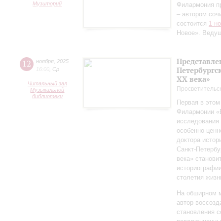
Музиторий
Филармония п
– автором соч
состоится
1 н
Новое». Веду
Представле
12
ноября
,
2025
Петербургск
16:00
,
Ср
ХХ века»
Читальный зал
Просветительс
Музыкальной
библиотеки
Первая в этом
Филармонии «Б
исследования 
особенно ценн
доктора истор
Санкт‑Петербу
века» станови
историографи
столетия жизн
На обширном 
автор воссозд
становления с