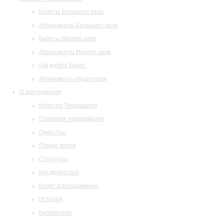
Билеты Большого зала
Абонементы Большого зала
Билеты Малого зала
Абонементы Малого зала
Как купить билет
Абонементы Музитория
О филармонии
Маэстро Темирканов
Правовая информация
Оркестры
Планы залов
Структура
Как добраться
Визит в филармонию
История
Библиотека