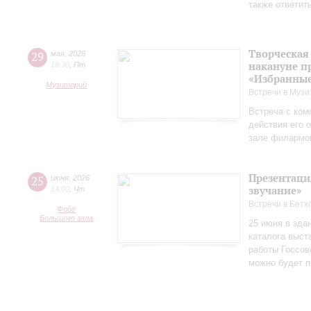
также ответит
Творческая
29
мая
,
2026
накануне п
18:30
,
Пт
«Избранные
Музиторий
Встречи в Музи
Встреча с ком
действия его 
зале филармо
Презентаци
25
июня
,
2026
звучание»
14:00
,
Чт
Встречи в Бетх
Фойе
Большого зала
25 июня в зда
каталога выст
работы Госсов
можно будет п