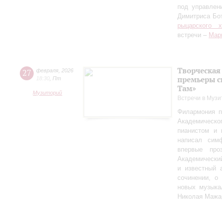
под управлен
Димитриса Бо
рыцарского 
встречи –
Мар
Творческая
27
февраля
,
2026
премьеры с
18:30
,
Пт
Там»
Музиторий
Встречи в Музи
Филармония п
Академическо
пианистом и 
написал сим
впервые пр
Академически
и известный 
сочинении, о
новых музыка
Николая Мажа