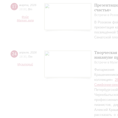
Презентаци
17
марта
,
2026
счастья»
18:00
,
Вт
Встречи в Розо
Фойе
Малого зала
В Розовом фой
презентация к
посвящённой 5
Сенатской пл
Творческая
24
апреля
,
2026
накануне п
18:30
,
Пт
Встречи в Музи
Музиторий
Филармония
Крашениннико
коллекция»
2
Симфонии-рек
Петербургско
Чернобыльс
профессионал
пианистов, ди
Алексей Краш
рассказать о