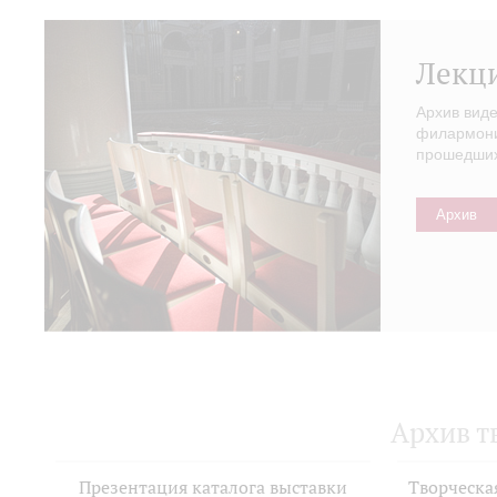
Лекц
Архив вид
филармонии
прошедших 
Архив
Архив т
Презентация каталога выставки
Творческа