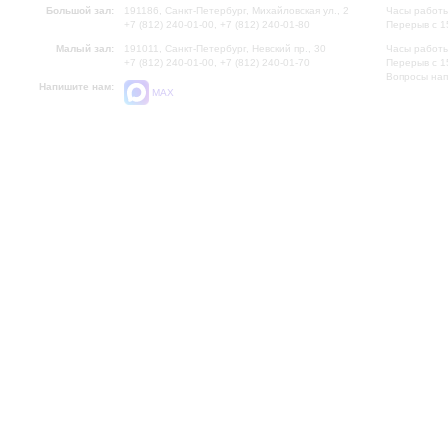
Большой зал:
191186, Санкт-Петербург, Михайловская ул., 2
Часы работы
+7 (812) 240-01-00, +7 (812) 240-01-80
Перерыв с 1
Малый зал:
191011, Санкт-Петербург, Невский пр., 30
Часы работы
+7 (812) 240-01-00, +7 (812) 240-01-70
Перерыв с 1
Вопросы на
Напишите нам:
MAX