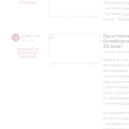
Музиторий
Филармония п
– автором соч
состоится
1 н
Новое». Веду
Представле
12
ноября
,
2025
Петербургск
16:00
,
Ср
ХХ века»
Читальный зал
Просветительс
Музыкальной
библиотеки
Первая в этом
Филармонии «Б
исследования 
особенно ценн
доктора истор
Санкт‑Петербу
века» станови
историографи
столетия жизн
На обширном 
автор воссозд
становления с