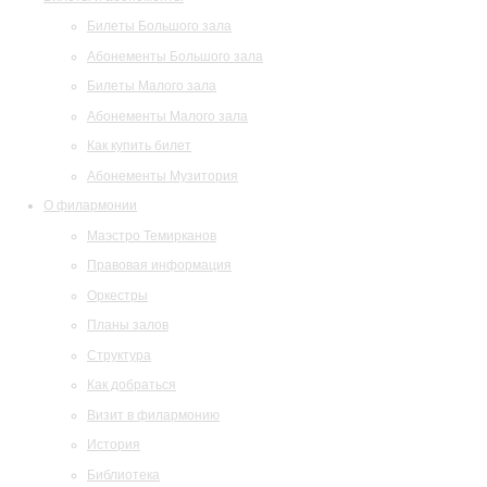
Билеты Большого зала
Абонементы Большого зала
Билеты Малого зала
Абонементы Малого зала
Как купить билет
Абонементы Музитория
О филармонии
Маэстро Темирканов
Правовая информация
Оркестры
Планы залов
Структура
Как добраться
Визит в филармонию
История
Библиотека