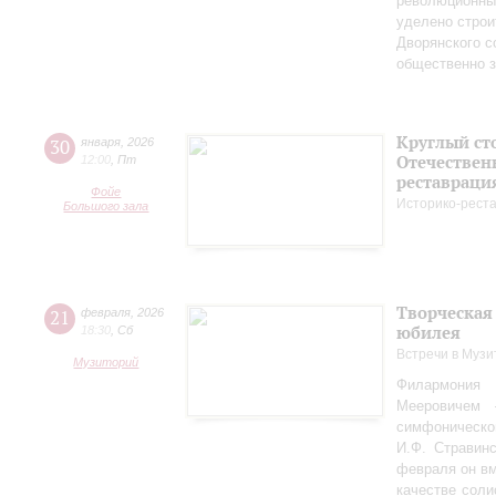
революционных
уделено строи
Дворянского 
общественно 
Круглый ст
30
января
,
2026
Отечествен
12:00
,
Пт
реставраци
Фойе
Историко-рест
Большого зала
Творческая
21
февраля
,
2026
юбилея
18:30
,
Сб
Встречи в Музи
Музиторий
Филармония
Мееровичем 
симфониче
И.Ф. Стравинс
февраля он в
качестве соли