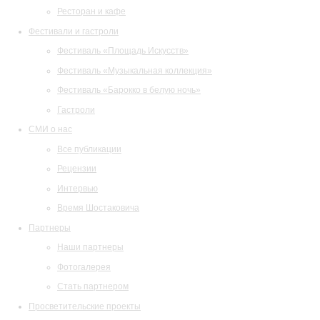
Ресторан и кафе
Фестивали и гастроли
Фестиваль «Площадь Искусств»
Фестиваль «Музыкальная коллекция»
Фестиваль «Барокко в белую ночь»
Гастроли
СМИ о нас
Все публикации
Рецензии
Интервью
Время Шостаковича
Партнеры
Наши партнеры
Фотогалерея
Стать партнером
Просветительские проекты