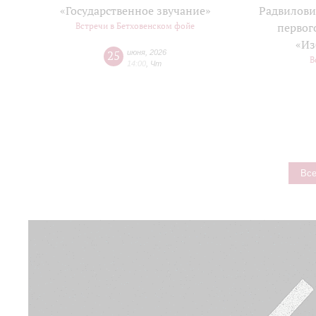
«Государственное звучание»
Радвилови
Встречи в Бетховенском фойе
первог
«Из
25
июня
,
2026
В
14:00
,
Чт
Все