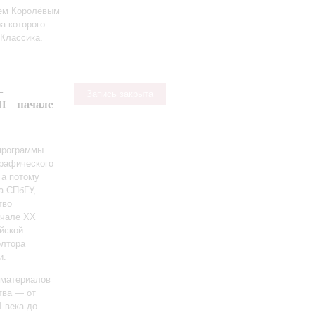
ием Королёвым
а которого
Классика.
-
Запись закрыта
I – начале
 программы
графического
 а потому
а СПбГУ,
тво
ачале ХХ
йской
олтора
и.
 материалов
тва — от
I века до