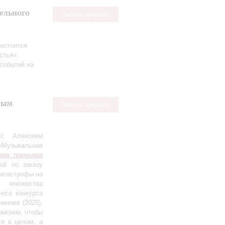
тельного
Запись закрыта
остоится
стья»,
событий на
вым
Запись закрыта
 с Алексеем
«Музыкальная
вая премьера
ной по заказу
катастрофы на
т множества
ого конкурса
инова (2025),
рмонии, чтобы
ти в целом, а