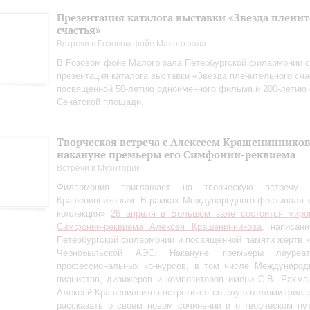
Презентация каталога выставки «Звезда плени
счастья»
Встречи в Розовом фойе Малого зала
В Розовом фойе Малого зала Петербургской филармонии с
презентация каталога выставки «Звезда пленительного сча
посвящённой 50-летию одноименного фильма и 200-летию 
Сенатской площади.
Творческая встреча с Алексеем Крашениннико
накануне премьеры его Симфонии-реквиема
Встречи в Музитории
Филармония приглашает на творческую встречу
Крашенинниковым. В рамках Международного фестиваля 
коллекция»
26 апреля в Большом зале состоится миро
Симфонии-реквиема Алексея Крашенинникова
, написан
Петербургской филармонии и посвященной памяти жертв 
Чернобыльской АЭС. Накануне премьеры лауреа
профессиональных конкурсов, в том числе Международн
пианистов, дирижеров и композиторов имени С.В. Рахман
Алексей Крашенинников встретится со слушателями фила
рассказать о своем новом сочинении и о творческом пу