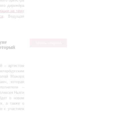
кого оркестра
ного дирижёра
иации на тему
са
. Ведущая
уне
Запись закрыта
оторый
й – артистом
етербургским
колай Мажара
ам», которая
полнители –
Алексея Ньяги
йдет о новом
х, а также о
ии с участием