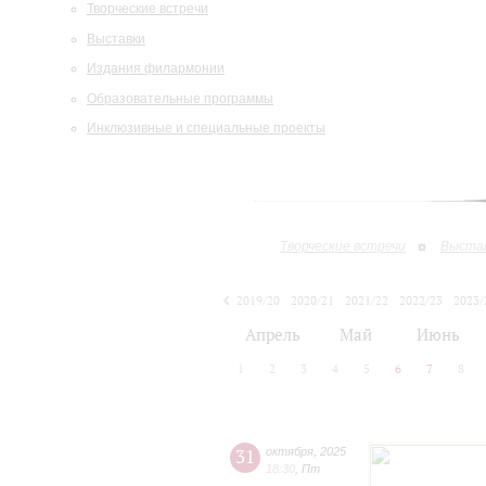
Творческие встречи
Выставки
Издания филармонии
Образовательные программы
Инклюзивные и специальные проекты
Творческие встречи
Выста
2019/20
2020/21
2021/22
2022/23
2023/
2024/25
2025/26
Апрель
Май
Июнь
1
2
3
4
5
6
7
8
31
октября
,
2025
18:30
,
Пт