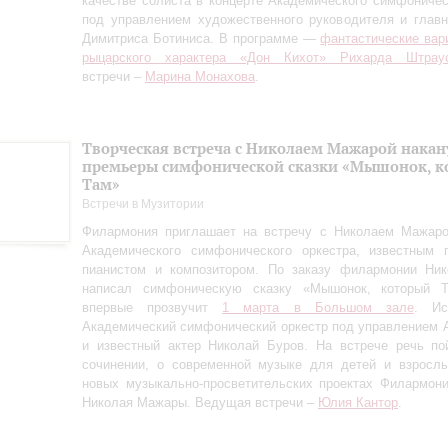
качестве солиста в концерте Академического симфоничес
под управлением художественного руководителя и глав
Димитриса Ботиниса. В программе —
фантастические вар
рыцарского характера «Дон Кихот» Рихарда Штрау
встречи –
Марина Монахова
.
Творческая встреча с Николаем Мажарой накан
премьеры симфонической сказки «Мышонок, к
Там»
Встречи в Музитории
Филармония приглашает на встречу с Николаем Мажаро
Академического симфонического оркестра, известным п
пианистом и композитором. По заказу филармонии Ни
написал симфоническую сказку «Мышонок, который Т
впервые прозвучит
1 марта в Большом зале
. Ис
Академический симфонический оркестр под управлением 
и известный актер Николай Буров. На встрече речь по
сочинении, о современной музыке для детей и взрослы
новых музыкально-просветительских проектах Филармон
Николая Мажары. Ведущая встречи –
Юлия Кантор
.