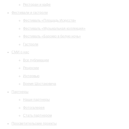
Ресторан и кафе
Фестивали и гастроли
Фестиваль «Площадь Искусств»
Фестиваль «Музыкальная коллекция»
Фестиваль «Барокко в белую ночь»
Гастроли
СМИ о нас
Все публикации
Рецензии
Интервью
Время Шостаковича
Партнеры
Наши партнеры
Фотогалерея
Стать партнером
Просветительские проекты