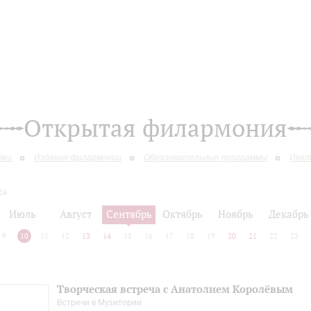
Открытая филармония
вки
Издания филармонии
Образовательные программы
Инкл
24
Июль
Август
Сентябрь
Октябрь
Ноябрь
Декабрь
9
10
11
12
13
14
15
16
17
18
19
20
21
22
23
Творческая встреча с Анатолием Королёвым
Встречи в Музитории