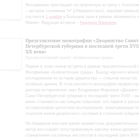
Филармония приглашает на творческую встречу с Анатол
– автором сочинения *≠* («Неравенство»), мировая премьер
состоится
1 ноября
в Большом зале в рамках абонемента «
Новое». Ведущая встречи –
Надежда Маркарян
.
Представление монографии «Дворянство Санкт
Петербургской губернии в последней трети XVII
ХХ века»
Просветительский проект «Библиотечная среда»
Первая в этом сезоне встреча в рамках просветительской
Филармонии «Библиотечная среда». Выход научного моно
исследования по истории дворянства — событие нечастое,
особенно ценное. В этом контексте монография профессор
доктора исторических наук Владимира Морозана «Дворянс
Санкт‑Петербургской губернии в последней трети XVIII – н
века» становится настоящим событием: это первое в росси
историографии целостное исследование, охватывающее п
столетия жизни дворянского сословия в столичной губерни
На обширном массиве ранее неизвестных документальных
автор воссоздаёт полуторавековую картину жизни дворянс
становления сословных институтов в последней трети XVII