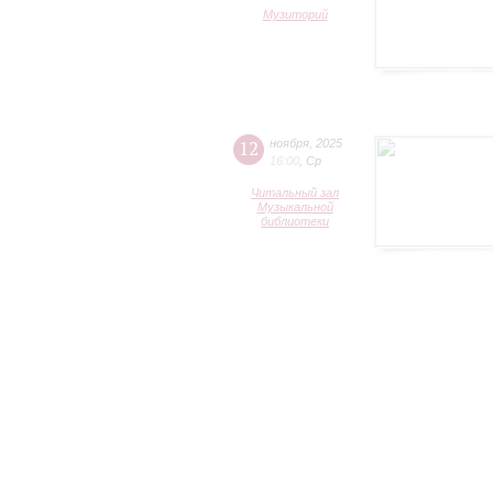
Музиторий
12
ноября
,
2025
16:00
,
Ср
Читальный зал
Музыкальной
библиотеки