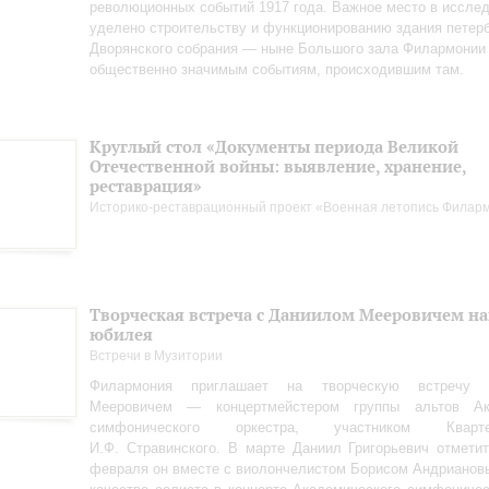
революционных событий 1917 года. Важное место в иссле
уделено строительству и функционированию здания петерб
Дворянского собрания — ныне Большого зала Филармонии
общественно значимым событиям, происходившим там.
Круглый стол «Документы периода Великой
Отечественной войны: выявление, хранение,
реставрация»
Историко-реставрационный проект «Военная летопись Филар
Творческая встреча с Даниилом Мееровичем н
юбилея
Встречи в Музитории
Филармония приглашает на творческую встречу
Мееровичем — концертмейстером группы альтов Ака
симфонического оркестра, участником Квар
И.Ф. Стравинского. В марте Даниил Григорьевич отметит
февраля он вместе с виолончелистом Борисом Андрианов