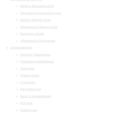
Билеты Большого зала
Абонементы Большого зала
Билеты Малого зала
Абонементы Малого зала
Как купить билет
Абонементы Музитория
О филармонии
Маэстро Темирканов
Правовая информация
Оркестры
Планы залов
Структура
Как добраться
Визит в филармонию
История
Библиотека