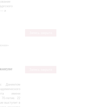
довании
ургского
 — и
Запись закрыта
монии»
акануне
Запись закрыта
 с Даниилом
демического
тета имени
 70‑летие. 22
ым выступит в