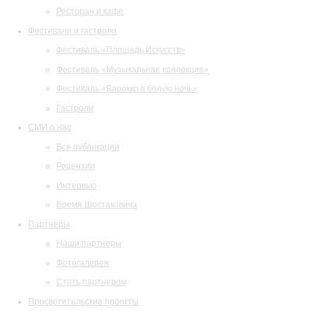
Ресторан и кафе
Фестивали и гастроли
Фестиваль «Площадь Искусств»
Фестиваль «Музыкальная коллекция»
Фестиваль «Барокко в белую ночь»
Гастроли
СМИ о нас
Все публикации
Рецензии
Интервью
Время Шостаковича
Партнеры
Наши партнеры
Фотогалерея
Стать партнером
Просветительские проекты