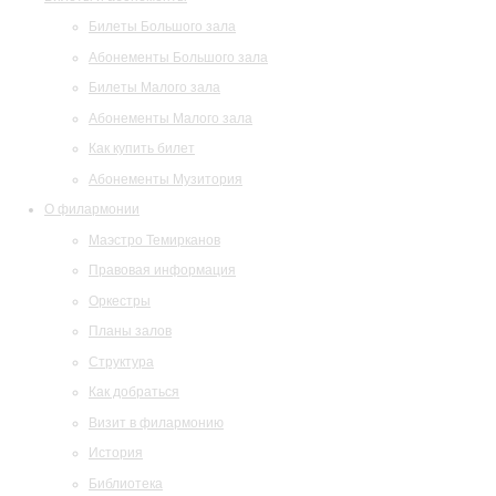
Билеты Большого зала
Абонементы Большого зала
Билеты Малого зала
Абонементы Малого зала
Как купить билет
Абонементы Музитория
О филармонии
Маэстро Темирканов
Правовая информация
Оркестры
Планы залов
Структура
Как добраться
Визит в филармонию
История
Библиотека