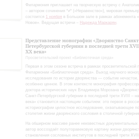
Филармония приглашает на творческую встречу с Анатол
– автором сочинения *≠* («Неравенство»), мировая премьер
состоится
1 ноября
в Большом зале в рамках абонемента «
Новое». Ведущая встречи –
Надежда Маркарян
.
Представление монографии «Дворянство Санкт
Петербургской губернии в последней трети XVII
ХХ века»
Просветительский проект «Библиотечная среда»
Первая в этом сезоне встреча в рамках просветительской
Филармонии «Библиотечная среда». Выход научного моно
исследования по истории дворянства — событие нечастое,
особенно ценное. В этом контексте монография профессор
доктора исторических наук Владимира Морозана «Дворянс
Санкт‑Петербургской губернии в последней трети XVIII – н
века» становится настоящим событием: это первое в росси
историографии целостное исследование, охватывающее п
столетия жизни дворянского сословия в столичной губерни
На обширном массиве ранее неизвестных документальных
автор воссоздаёт полуторавековую картину жизни дворянс
становления сословных институтов в последней трети XVII