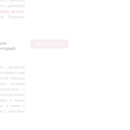
кого оркестра
ного дирижёра
иации на тему
са
. Ведущая
уне
Запись закрыта
оторый
й – артистом
етербургским
колай Мажара
ам», которая
полнители –
Алексея Ньяги
йдет о новом
х, а также о
ии с участием