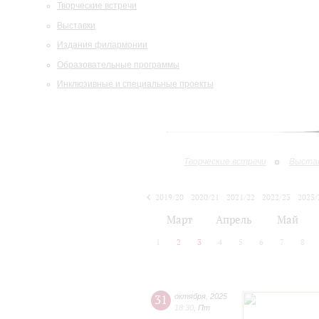
Творческие встречи
Выставки
Издания филармонии
Образовательные программы
Инклюзивные и специальные проекты
Творческие встречи
Выста
2019/20
2020/21
2021/22
2022/23
2023/
2024/25
2025/26
Март
Апрель
Май
1
2
3
4
5
6
7
8
31
октября
,
2025
18:30
,
Пт