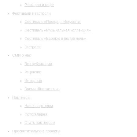
Ресторан и кафе
Фестивали и гастроли
Фестиваль «Площадь Искусств»
Фестиваль «Музыкальная коллекция»
Фестиваль «Барокко в белую ночь»
Гастроли
СМИ о нас
Все публикации
Рецензии
Интервью
Время Шостаковича
Партнеры
Наши партнеры
Фотогалерея
Стать партнером
Просветительские проекты