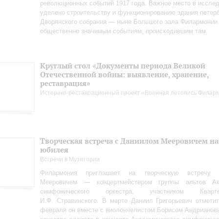
революционных событий 1917 года. Важное место в иссле
уделено строительству и функционированию здания петерб
Дворянского собрания — ныне Большого зала Филармонии
общественно значимым событиям, происходившим там.
Круглый стол «Документы периода Великой
Отечественной войны: выявление, хранение,
реставрация»
Историко-реставрационный проект «Военная летопись Филар
Творческая встреча с Даниилом Мееровичем н
юбилея
Встречи в Музитории
Филармония приглашает на творческую встречу
Мееровичем — концертмейстером группы альтов Ака
симфонического оркестра, участником Квар
И.Ф. Стравинского. В марте Даниил Григорьевич отметит
февраля он вместе с виолончелистом Борисом Андрианов