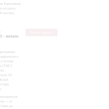
ием Королёвым
а которого
Классика.
-
Запись закрыта
I – начале
 программы
графического
 а потому
а СПбГУ,
тво
ачале ХХ
йской
олтора
и.
 материалов
тва — от
I века до