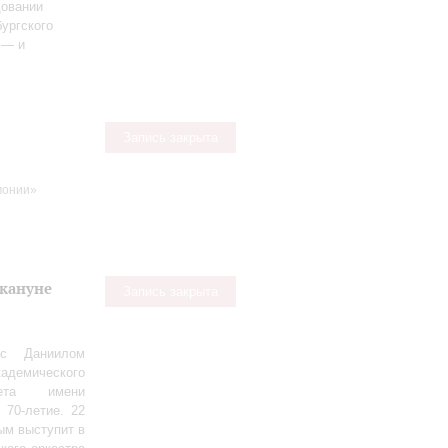
довании
ургского
 — и
Запись закрыта
монии»
акануне
Запись закрыта
 с Даниилом
демического
тета имени
 70‑летие. 22
ым выступит в