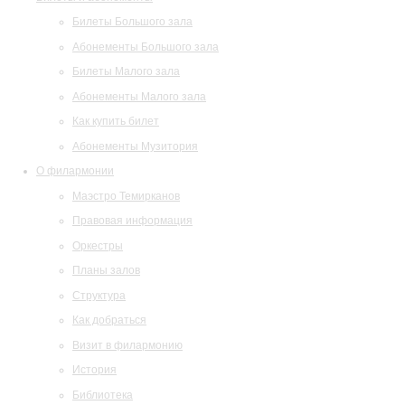
Билеты Большого зала
Абонементы Большого зала
Билеты Малого зала
Абонементы Малого зала
Как купить билет
Абонементы Музитория
О филармонии
Маэстро Темирканов
Правовая информация
Оркестры
Планы залов
Структура
Как добраться
Визит в филармонию
История
Библиотека