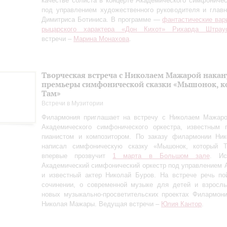
качестве солиста в концерте Академического симфоничес
под управлением художественного руководителя и глав
Димитриса Ботиниса. В программе —
фантастические вар
рыцарского характера «Дон Кихот» Рихарда Штрау
встречи –
Марина Монахова
.
Творческая встреча с Николаем Мажарой накан
премьеры симфонической сказки «Мышонок, к
Там»
Встречи в Музитории
Филармония приглашает на встречу с Николаем Мажаро
Академического симфонического оркестра, известным п
пианистом и композитором. По заказу филармонии Ни
написал симфоническую сказку «Мышонок, который Т
впервые прозвучит
1 марта в Большом зале
. Ис
Академический симфонический оркестр под управлением 
и известный актер Николай Буров. На встрече речь по
сочинении, о современной музыке для детей и взрослы
новых музыкально-просветительских проектах Филармон
Николая Мажары. Ведущая встречи –
Юлия Кантор
.