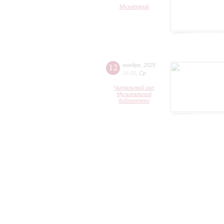
Музиторий
12
ноября
,
2025
16:00
,
Ср
Читальный зал
Музыкальной
библиотеки