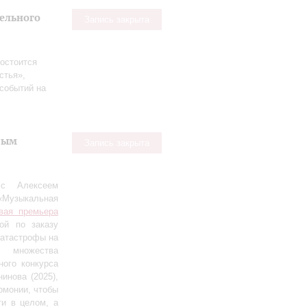
тельного
Запись закрыта
остоится
стья»,
событий на
вым
Запись закрыта
 с Алексеем
«Музыкальная
вая премьера
ной по заказу
катастрофы на
т множества
ого конкурса
инова (2025),
рмонии, чтобы
ти в целом, а