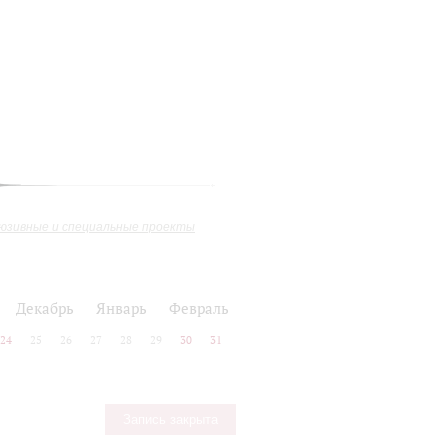
юзивные и специальные проекты
Декабрь
Январь
Февраль
24
25
26
27
28
29
30
31
Запись закрыта