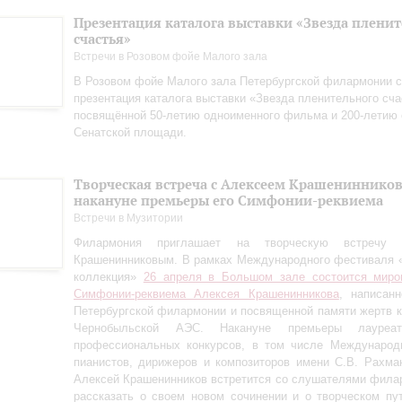
Презентация каталога выставки «Звезда плени
счастья»
Встречи в Розовом фойе Малого зала
В Розовом фойе Малого зала Петербургской филармонии с
презентация каталога выставки «Звезда пленительного сча
посвящённой 50-летию одноименного фильма и 200-летию 
Сенатской площади.
Творческая встреча с Алексеем Крашениннико
накануне премьеры его Симфонии-реквиема
Встречи в Музитории
Филармония приглашает на творческую встречу
Крашенинниковым. В рамках Международного фестиваля 
коллекция»
26 апреля в Большом зале состоится миро
Симфонии-реквиема Алексея Крашенинникова
, написан
Петербургской филармонии и посвященной памяти жертв 
Чернобыльской АЭС. Накануне премьеры лауреа
профессиональных конкурсов, в том числе Международн
пианистов, дирижеров и композиторов имени С.В. Рахман
Алексей Крашенинников встретится со слушателями фила
рассказать о своем новом сочинении и о творческом пу