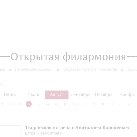
Открытая филармония
вки
Издания филармонии
Образовательные программы
Инкл
24
Июнь
Июль
Август
Сентябрь
Октябрь
Ноябрь
9
10
11
12
13
14
15
16
17
18
19
20
21
22
23
Творческая встреча с Анатолием Королёвым
Встречи в Музитории