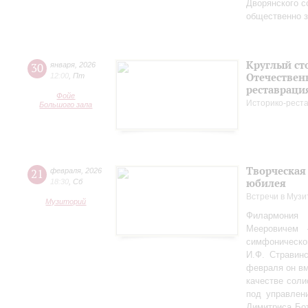
Дворянского 
общественно 
Круглый ст
30
января
,
2026
Отечествен
12:00
,
Пт
реставраци
Фойе
Историко-рест
Большого зала
Творческая
21
февраля
,
2026
юбилея
18:30
,
Сб
Встречи в Музи
Музиторий
Филармония
Мееровичем 
симфониче
И.Ф. Стравинс
февраля он в
качестве соли
под управлен
Димитриса Бо