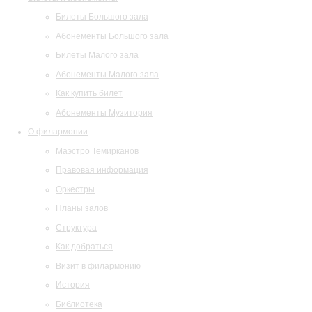
Билеты Большого зала
Абонементы Большого зала
Билеты Малого зала
Абонементы Малого зала
Как купить билет
Абонементы Музитория
О филармонии
Маэстро Темирканов
Правовая информация
Оркестры
Планы залов
Структура
Как добраться
Визит в филармонию
История
Библиотека