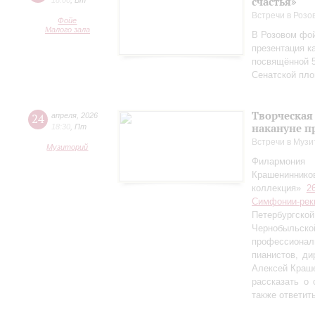
счастья»
18:00
,
Вт
Встречи в Розо
Фойе
Малого зала
В Розовом фой
презентация к
посвящённой 5
Сенатской пл
Творческая
24
апреля
,
2026
накануне п
18:30
,
Пт
Встречи в Музи
Музиторий
Филармония
Крашениннико
коллекция»
2
Симфонии-рек
Петербургско
Чернобыльс
профессионал
пианистов, ди
Алексей Краш
рассказать о
также ответит