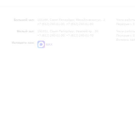
Большой зал:
191186, Санкт-Петербург, Михайловская ул., 2
Часы работы
+7 (812) 240-01-00, +7 (812) 240-01-80
Перерыв с 1
Малый зал:
191011, Санкт-Петербург, Невский пр., 30
Часы работы
+7 (812) 240-01-00, +7 (812) 240-01-70
Перерыв с 1
Вопросы на
Напишите нам:
MAX