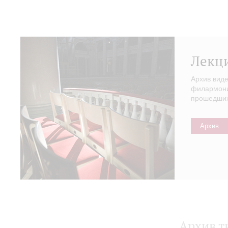
Лекц
Архив вид
филармонии
прошедших 
Архив
Архив т