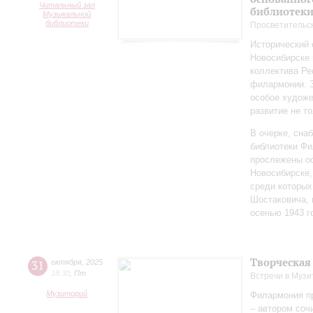
Читальный зал
библиотек
Музыкальной
библиотеки
Просветительс
Исторический 
Новосибирске 
коллектива Ре
филармонии. З
особое художе
развитие не то
В очерке, сн
библиотеки Фи
прослежены о
Новосибирске,
среди которы
Шостаковича, 
осенью 1943 г
Творческая
31
октября
,
2025
18:30
,
Пт
Встречи в Музи
Музиторий
Филармония п
– автором соч