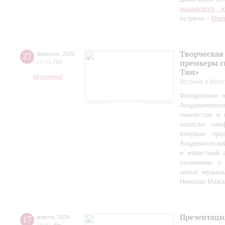
рыцарского 
встречи –
Мар
Творческая
27
февраля
,
2026
премьеры с
18:30
,
Пт
Там»
Музиторий
Встречи в Музи
Филармония п
Академическо
пианистом и 
написал сим
впервые пр
Академически
и известный 
сочинении, о
новых музыка
Николая Мажа
Презентаци
17
марта
,
2026