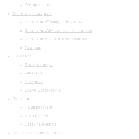
Ресторан и кафе
Фестивали и гастроли
Фестиваль «Площадь Искусств»
Фестиваль «Музыкальная коллекция»
Фестиваль «Барокко в белую ночь»
Гастроли
СМИ о нас
Все публикации
Рецензии
Интервью
Время Шостаковича
Партнеры
Наши партнеры
Фотогалерея
Стать партнером
Просветительские проекты