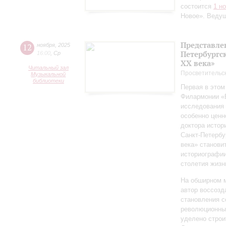
состоится
1 н
Новое». Веду
Представле
12
ноября
,
2025
Петербургск
16:00
,
Ср
ХХ века»
Читальный зал
Просветительс
Музыкальной
библиотеки
Первая в этом
Филармонии «Б
исследования 
особенно ценн
доктора истор
Санкт‑Петербу
века» станови
историографи
столетия жизн
На обширном 
автор воссозд
становления с
революционных
уделено строи