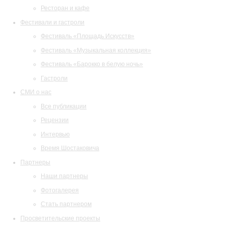
Ресторан и кафе
Фестивали и гастроли
Фестиваль «Площадь Искусств»
Фестиваль «Музыкальная коллекция»
Фестиваль «Барокко в белую ночь»
Гастроли
СМИ о нас
Все публикации
Рецензии
Интервью
Время Шостаковича
Партнеры
Наши партнеры
Фотогалерея
Стать партнером
Просветительские проекты