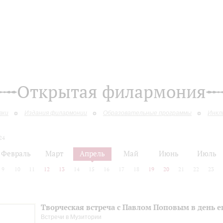
Открытая филармония
вки
Издания филармонии
Образовательные программы
Инкл
24
Февраль
Март
Апрель
Май
Июнь
Июль
9
10
11
12
13
14
15
16
17
18
19
20
21
22
23
Творческая встреча с Павлом Поповым в день е
Встречи в Музитории