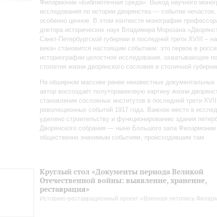
Филармонии «Библиотечная среда». Выход научного моно
исследования по истории дворянства — событие нечастое,
особенно ценное. В этом контексте монография профессор
доктора исторических наук Владимира Морозана «Дворянс
Санкт‑Петербургской губернии в последней трети XVIII – н
века» становится настоящим событием: это первое в росси
историографии целостное исследование, охватывающее п
столетия жизни дворянского сословия в столичной губерни
На обширном массиве ранее неизвестных документальных
автор воссоздаёт полуторавековую картину жизни дворянс
становления сословных институтов в последней трети XVII
революционных событий 1917 года. Важное место в иссле
уделено строительству и функционированию здания петерб
Дворянского собрания — ныне Большого зала Филармонии
общественно значимым событиям, происходившим там.
Круглый стол «Документы периода Великой
Отечественной войны: выявление, хранение,
реставрация»
Историко-реставрационный проект «Военная летопись Филар