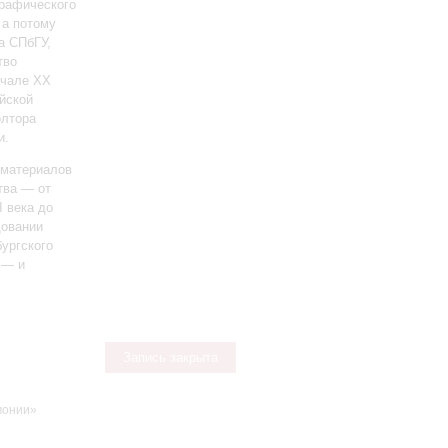
графического
 а потому
а СПбГУ,
тво
ачале ХХ
йской
олтора
и.
 материалов
тва — от
I века до
довании
ургского
 — и
Запись закрыта
монии»