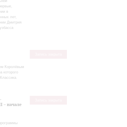
ьной
первые,
нии в
нных лет,
нии Дмитрия
узбасса
Запись закрыта
ием Королёвым
а которого
Классика.
-
Запись закрыта
I – начале
 программы