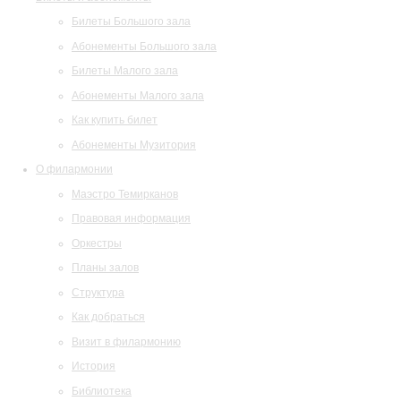
Билеты Большого зала
Абонементы Большого зала
Билеты Малого зала
Абонементы Малого зала
Как купить билет
Абонементы Музитория
О филармонии
Маэстро Темирканов
Правовая информация
Оркестры
Планы залов
Структура
Как добраться
Визит в филармонию
История
Библиотека