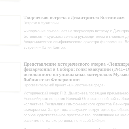
Творческая встреча с Димитрисом Ботинисом
Встречи в Музитории
Филармония приглашает на творческую встречу с Димитри
Ботинисом – художественным руководителем и главным д
Академического симфонического оркестра филармонии. В
встречи – Юлия Кантор.
Представление исторического очерка «Ленингр
филармония в Сибири: годы эвакуации (1941–19
основанного на уникальных материалах Музык
библиотеки Филармонии
Просветительский проект «Библиотечная среда»
Исторический очерк П.В. Дмитриева посвящен пребыванию
Новосибирске во время Великой Отечественной войны Зас
коллектива Республики симфонического оркестра Ленингр
филармонии. За три года эвакуации вокруг оркестра образ
особое художественное пространство, повлиявшее на куль
развитие не только региона, но и всей Сибири.