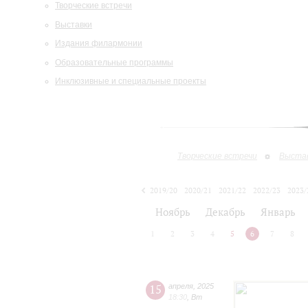
Творческие встречи
Выставки
Издания филармонии
Образовательные программы
Инклюзивные и специальные проекты
Творческие встречи
Выста
2019/20
2020/21
2021/22
2022/23
2023/
2024/25
2025/26
Ноябрь
Декабрь
Январь
1
2
3
4
5
6
7
8
15
апреля
,
2025
18:30
,
Вт