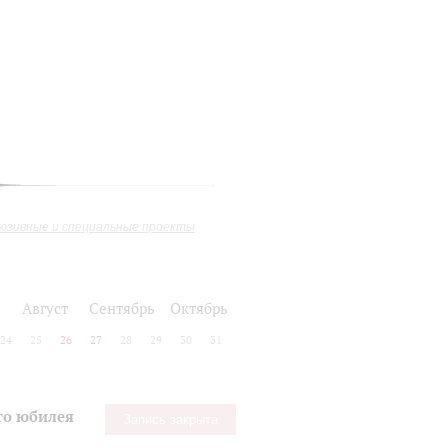
юзивные и специальные проекты
Август
Сентябрь
Октябрь
24
25
26
27
28
29
30
31
го юбилея
Запись закрыта