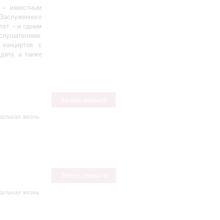
 – известным
аслуженного
лет – и одним
слушателями:
 концертов с
дату, а также
Запись закрыта
кальная жизнь
Запись закрыта
кальная жизнь