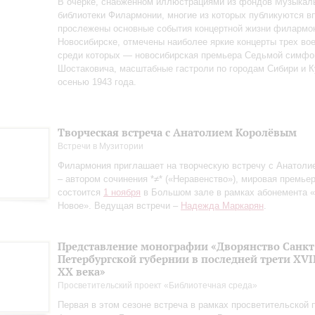
В очерке, снабженном иллюстрациями из фондов Музыкал
библиотеки Филармонии, многие из которых публикуются в
прослежены основные события концертной жизни филармо
Новосибирске, отмечены наиболее яркие концерты трех вое
среди которых — новосибирская премьера Седьмой симфо
Шостаковича, масштабные гастроли по городам Сибири и К
осенью 1943 года.
Творческая встреча с Анатолием Королёвым
Встречи в Музитории
Филармония приглашает на творческую встречу с Анатол
– автором сочинения *≠* («Неравенство»), мировая премьер
состоится
1 ноября
в Большом зале в рамках абонемента «
Новое». Ведущая встречи –
Надежда Маркарян
.
Представление монографии «Дворянство Санкт
Петербургской губернии в последней трети XVII
ХХ века»
Просветительский проект «Библиотечная среда»
Первая в этом сезоне встреча в рамках просветительской