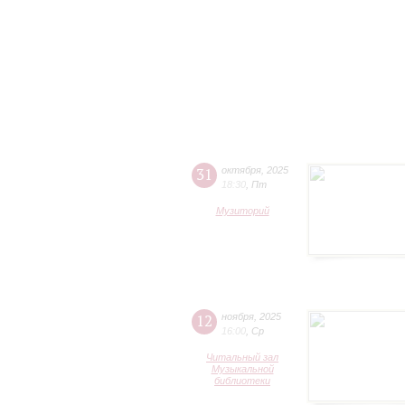
31
октября
,
2025
18:30
,
Пт
Музиторий
12
ноября
,
2025
16:00
,
Ср
Читальный зал
Музыкальной
библиотеки