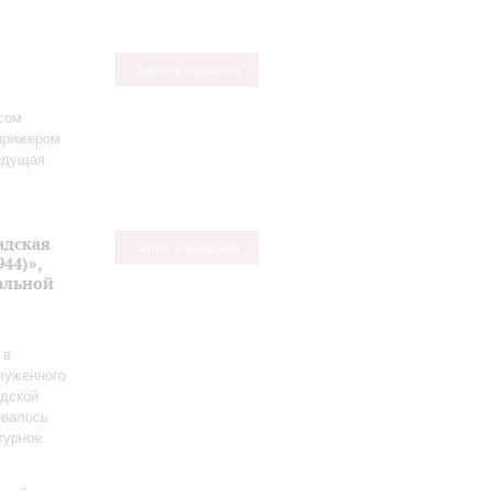
Запись закрыта
сом
ирижером
едущая
адская
Запись закрыта
44)»,
альной
 в
луженного
адской
овалось
турное