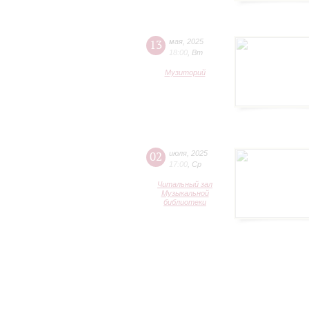
13
мая
,
2025
18:00
,
Вт
Музиторий
02
июля
,
2025
17:00
,
Ср
Читальный зал
Музыкальной
библиотеки