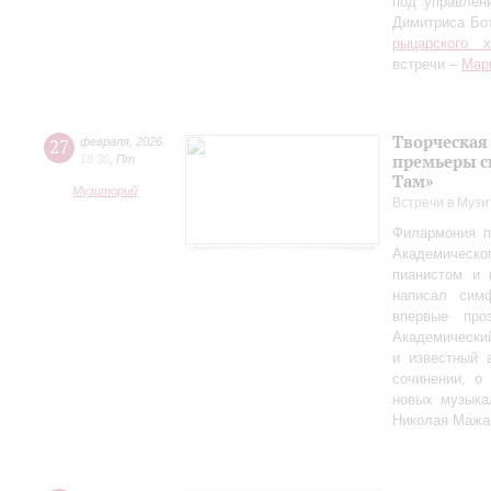
под управлен
Димитриса Бо
рыцарского 
встречи –
Мар
Творческая
27
февраля
,
2026
премьеры с
18:30
,
Пт
Там»
Музиторий
Встречи в Музи
Филармония п
Академическо
пианистом и 
написал сим
впервые пр
Академически
и известный 
сочинении, о
новых музыка
Николая Мажа