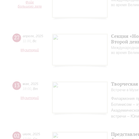
Международная
Фойе
во время Вели
Большого зала
Секция «Но
27
апреля
,
2025
Второй ден
11:00
,
Вс
Международная
Музиторий
во время Вели
Творческая
13
мая
,
2025
18:00
,
Вт
Встречи в Музи
Музиторий
Филармония пр
Ботинисом – 
Академическо
встречи – Юли
Представле
02
июля
,
2025