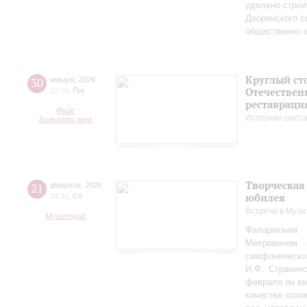
уделено строи
Дворянского 
общественно 
Круглый ст
30
января
,
2026
Отечествен
12:00
,
Пт
реставраци
Фойе
Историко-рест
Большого зала
Творческая
21
февраля
,
2026
юбилея
18:30
,
Сб
Встречи в Музи
Музиторий
Филармония
Мееровичем 
симфониче
И.Ф. Стравинс
февраля он в
качестве соли