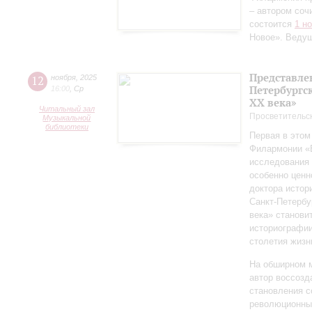
– автором соч
состоится
1 н
Новое». Веду
Представле
12
ноября
,
2025
Петербургск
16:00
,
Ср
ХХ века»
Читальный зал
Просветительс
Музыкальной
библиотеки
Первая в этом
Филармонии «Б
исследования 
особенно ценн
доктора истор
Санкт‑Петербу
века» станови
историографи
столетия жизн
На обширном 
автор воссозд
становления с
революционных