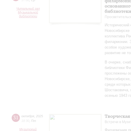
филармония
17:00
,
Ср
основанног
Читальный зал
библиотек
Музыкальной
библиотеки
Просветительс
Исторический 
Новосибирске 
коллектива Ре
филармонии. З
особое художе
развитие не то
В очерке, сн
библиотеки Фи
прослежены о
Новосибирске,
среди которы
Шостаковича, 
осенью 1943 г
Творческая
31
октября
,
2025
18:30
,
Пт
Встречи в Музи
Музиторий
Филармония п