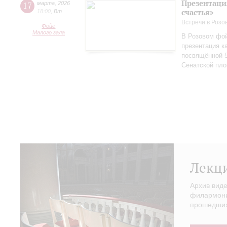
Презентаци
17
марта
,
2026
счастья»
18:00
,
Вт
Встречи в Розо
Фойе
Малого зала
В Розовом фой
презентация к
посвящённой 5
Сенатской пл
Лекц
Архив вид
филармонии
прошедших 