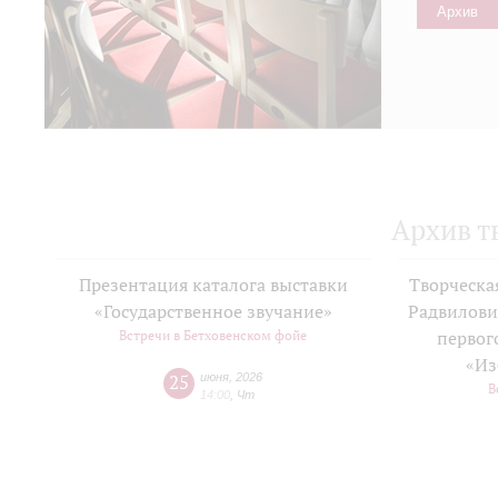
Архив
Архив т
Презентация каталога выставки
Творческа
«Государственное звучание»
Радвилови
Встречи в Бетховенском фойе
первог
«Из
25
июня
,
2026
В
14:00
,
Чт