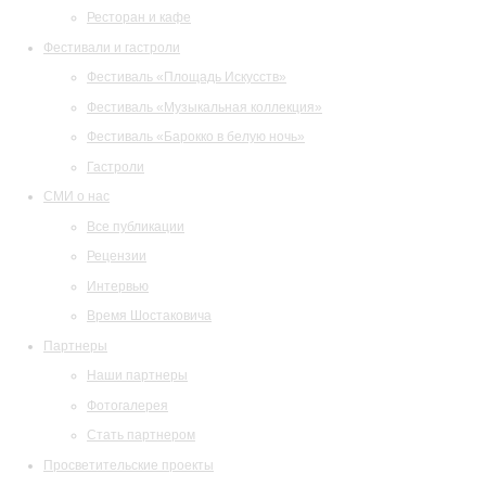
Ресторан и кафе
Фестивали и гастроли
Фестиваль «Площадь Искусств»
Фестиваль «Музыкальная коллекция»
Фестиваль «Барокко в белую ночь»
Гастроли
СМИ о нас
Все публикации
Рецензии
Интервью
Время Шостаковича
Партнеры
Наши партнеры
Фотогалерея
Стать партнером
Просветительские проекты