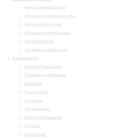
Билеты Большого зала
Абонементы Большого зала
Билеты Малого зала
Абонементы Малого зала
Как купить билет
Абонементы Музитория
О филармонии
Маэстро Темирканов
Правовая информация
Оркестры
Планы залов
Структура
Как добраться
Визит в филармонию
История
Библиотека