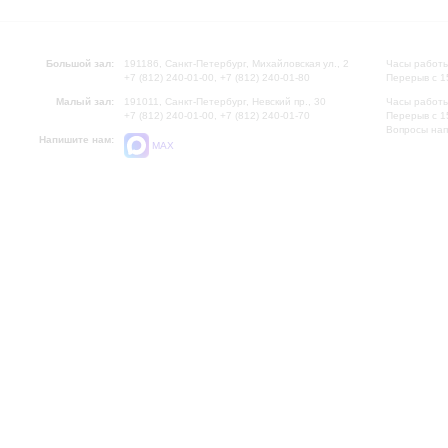
Большой зал:
191186, Санкт-Петербург, Михайловская ул., 2
Часы работы
+7 (812) 240-01-00, +7 (812) 240-01-80
Перерыв с 1
Малый зал:
191011, Санкт-Петербург, Невский пр., 30
Часы работы
+7 (812) 240-01-00, +7 (812) 240-01-70
Перерыв с 1
Вопросы на
Напишите нам:
MAX