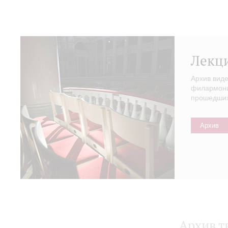
Лекц
Архив вид
филармонии
прошедших 
Архив
Архив т