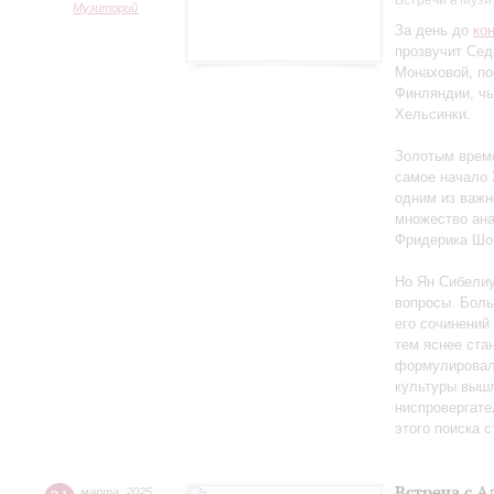
Встречи в Музи
Музиторий
За день до
ко
прозвучит Сед
Монаховой, п
Финляндии, чь
Хельсинки.
Золотым време
самое начало 
одним из важн
множество ан
Фридерика Шоп
Но Ян Сибелиу
вопросы. Боль
его сочинений
тем яснее ста
формулировал 
культуры вышл
ниспровергате
этого поиска 
Встреча с 
марта
,
2025