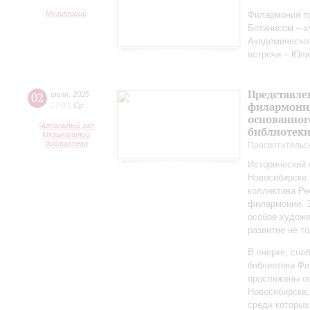
Музиторий
Филармония пр
Ботинисом – 
Академическо
встречи – Юли
Представле
02
июля
,
2025
филармония
17:00
,
Ср
основанног
Читальный зал
библиотек
Музыкальной
библиотеки
Просветительс
Исторический 
Новосибирске 
коллектива Ре
филармонии. З
особое художе
развитие не то
В очерке, сн
библиотеки Фи
прослежены о
Новосибирске,
среди которы