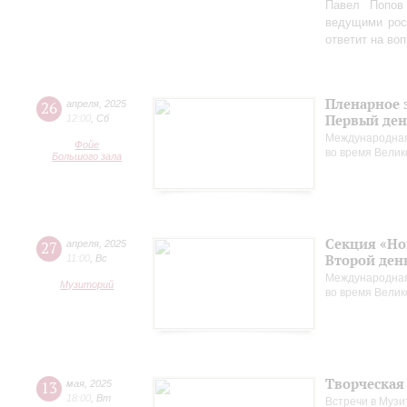
Павел Попов
ведущими рос
ответит на во
Пленарное 
26
апреля
,
2025
Первый ден
12:00
,
Сб
Международная
Фойе
во время Вели
Большого зала
Секция «Но
27
апреля
,
2025
Второй ден
11:00
,
Вс
Международная
Музиторий
во время Вели
Творческая
13
мая
,
2025
18:00
,
Вт
Встречи в Музи