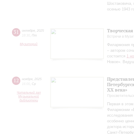
Шостаковича, 
осенью 1943 г
Творческая
31
октября
,
2025
18:30
,
Пт
Встречи в Музи
Музиторий
Филармония п
– автором соч
состоится
1 н
Новое». Веду
Представле
12
ноября
,
2025
Петербургск
16:00
,
Ср
ХХ века»
Читальный зал
Просветительс
Музыкальной
библиотеки
Первая в этом
Филармонии «Б
исследования 
особенно ценн
доктора истор
Санкт‑Петербу