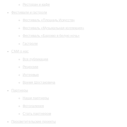
Ресторан и кафе
Фестивали и гастроли
Фестиваль «Площадь Искусств»
Фестиваль «Музыкальная коллекция»
Фестиваль «Барокко в белую ночь»
Гастроли
СМИ о нас
Все публикации
Рецензии
Интервью
Время Шостаковича
Партнеры
Наши партнеры
Фотогалерея
Стать партнером
Просветительские проекты