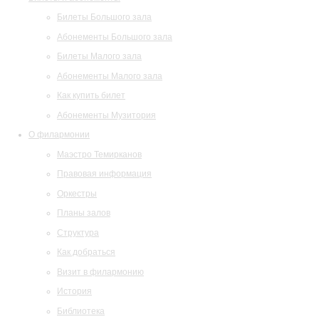
Билеты Большого зала
Абонементы Большого зала
Билеты Малого зала
Абонементы Малого зала
Как купить билет
Абонементы Музитория
О филармонии
Маэстро Темирканов
Правовая информация
Оркестры
Планы залов
Структура
Как добраться
Визит в филармонию
История
Библиотека