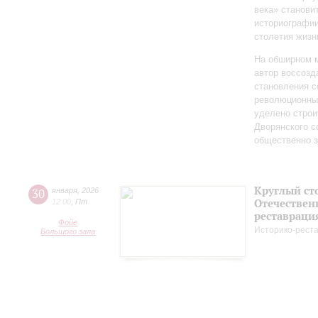
века» станови
историографи
столетия жизн
На обширном 
автор воссозд
становления с
революционных
уделено строи
Дворянского 
общественно 
Круглый ст
30
января
,
2026
Отечествен
12:00
,
Пт
реставраци
Фойе
Историко-рест
Большого зала