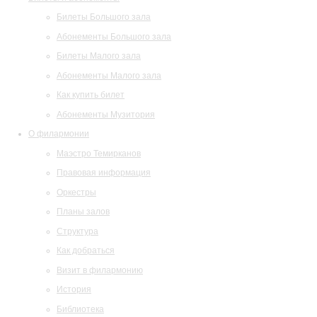
Билеты Большого зала
Абонементы Большого зала
Билеты Малого зала
Абонементы Малого зала
Как купить билет
Абонементы Музитория
О филармонии
Маэстро Темирканов
Правовая информация
Оркестры
Планы залов
Структура
Как добраться
Визит в филармонию
История
Библиотека