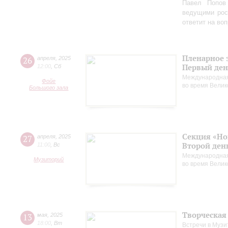
Павел Попов
ведущими рос
ответит на во
Пленарное 
26
апреля
,
2025
Первый ден
12:00
,
Сб
Международная
Фойе
во время Вели
Большого зала
Секция «Но
27
апреля
,
2025
Второй ден
11:00
,
Вс
Международная
Музиторий
во время Вели
Творческая
13
мая
,
2025
18:00
,
Вт
Встречи в Музи