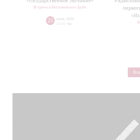
«Государственное звучание»
Радвилови
Встречи в Бетховенском фойе
первог
«Из
25
июня
,
2026
В
14:00
,
Чт
Все