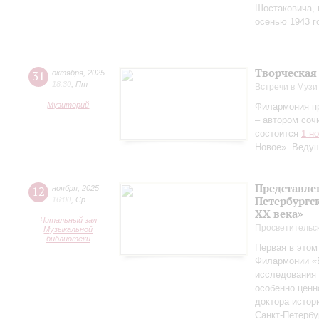
Шостаковича, 
осенью 1943 г
Творческая
31
октября
,
2025
18:30
,
Пт
Встречи в Музи
Музиторий
Филармония п
– автором соч
состоится
1 н
Новое». Веду
Представле
12
ноября
,
2025
Петербургск
16:00
,
Ср
ХХ века»
Читальный зал
Просветительс
Музыкальной
библиотеки
Первая в этом
Филармонии «Б
исследования 
особенно ценн
доктора истор
Санкт‑Петербу