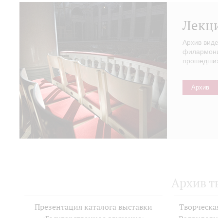
Лекц
Архив вид
филармонии
прошедших 
Архив
Архив т
Презентация каталога выставки
Творческа