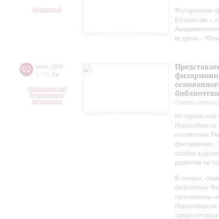
Музиторий
Филармония пр
Ботинисом – 
Академическо
встречи – Юли
Представле
02
июля
,
2025
филармония
17:00
,
Ср
основанног
Читальный зал
библиотек
Музыкальной
библиотеки
Просветительс
Исторический 
Новосибирске 
коллектива Ре
филармонии. З
особое художе
развитие не то
В очерке, сн
библиотеки Фи
прослежены о
Новосибирске,
среди которы