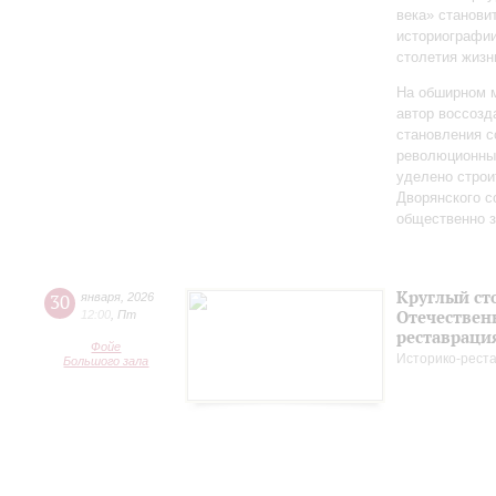
века» станови
историографи
столетия жизн
На обширном 
автор воссозд
становления с
революционных
уделено строи
Дворянского 
общественно 
Круглый ст
30
января
,
2026
Отечествен
12:00
,
Пт
реставраци
Фойе
Историко-рест
Большого зала