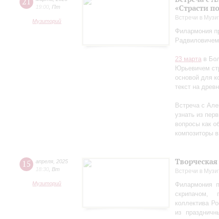
21
«Страсти п
19:00
,
Пт
Встречи в Музи
Музиторий
Филармония пр
Радвиловичем
23 марта
в Бол
Юрьевичем стр
основой для к
текст на древ
Встреча с Але
узнать из перв
вопросы как об
композиторы в
Творческая
15
апреля
,
2025
18:30
,
Вт
Встречи в Музи
Музиторий
Филармония п
скрипачом, 
коллектива Ро
из праздничн