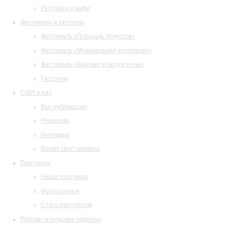
Ресторан и кафе
Фестивали и гастроли
Фестиваль «Площадь Искусств»
Фестиваль «Музыкальная коллекция»
Фестиваль «Барокко в белую ночь»
Гастроли
СМИ о нас
Все публикации
Рецензии
Интервью
Время Шостаковича
Партнеры
Наши партнеры
Фотогалерея
Стать партнером
Просветительские проекты