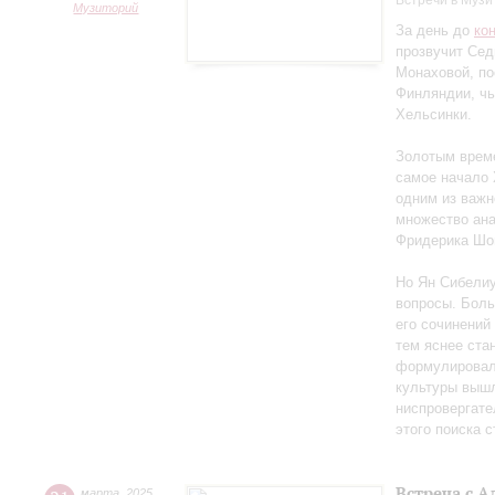
Встречи в Музи
Музиторий
За день до
ко
прозвучит Сед
Монаховой, п
Финляндии, чь
Хельсинки.
Золотым време
самое начало 
одним из важн
множество ан
Фридерика Шоп
Но Ян Сибелиу
вопросы. Боль
его сочинений
тем яснее ста
формулировал 
культуры вышл
ниспровергате
этого поиска 
Встреча с 
марта
,
2025