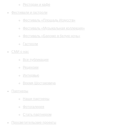
Ресторан и кафе
Фестивали и гастроли
Фестиваль «Площадь Искусств»
Фестиваль «Музыкальная коллекция»
Фестиваль «Барокко в белую ночь»
Гастроли
СМИ о нас
Все публикации
Рецензии
Интервью
Время Шостаковича
Партнеры
Наши партнеры
Фотогалерея
Стать партнером
Просветительские проекты