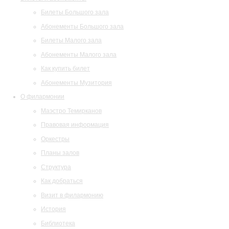
Билеты Большого зала
Абонементы Большого зала
Билеты Малого зала
Абонементы Малого зала
Как купить билет
Абонементы Музитория
О филармонии
Маэстро Темирканов
Правовая информация
Оркестры
Планы залов
Структура
Как добраться
Визит в филармонию
История
Библиотека