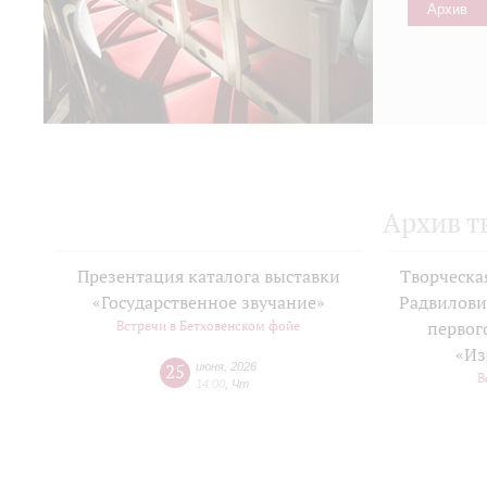
Архив
Архив т
Презентация каталога выставки
Творческа
«Государственное звучание»
Радвилови
Встречи в Бетховенском фойе
первог
«Из
25
июня
,
2026
В
14:00
,
Чт