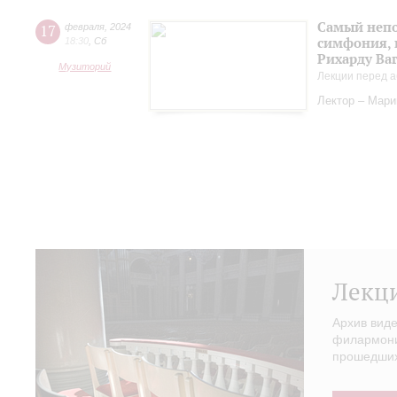
Самый непо
17
февраля
,
2024
симфония, 
18:30
,
Сб
Рихарду Ва
Музиторий
Лекции перед а
Лектор – Мар
Лекц
Архив вид
филармонии
прошедших 