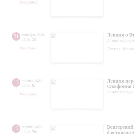
Музиторий
Лекция о В
21
октября
,
2023
18:30
,
Сб
Лекции перед к
Музиторий
Лектор - Мари
Лекция пер
12
ноября
,
2023
Симфония 
18:30
,
Вс
Лекции перед а
Музиторий
Венгерский 
17
ноября
,
2023
фестиваля 
18:00
,
Пт