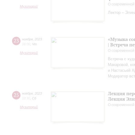
О современной
Музиторий
Лектор – Элин
«Музыка со
23
ноября
,
2023
| Встреча 
18:00
,
Чт
О современной
Музиторий
Встреча с худ
Макаровой, к
и Настасьей Х
Модератор вст
Лекция пер
25
ноября
,
2023
Лекция Эли
18:30
,
Сб
О современной
Музиторий