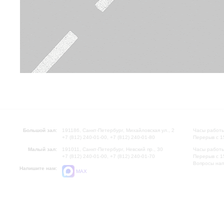
Большой зал:
191186, Санкт-Петербург, Михайловская ул., 2
Часы работы
+7 (812) 240-01-00, +7 (812) 240-01-80
Перерыв с 1
Малый зал:
191011, Санкт-Петербург, Невский пр., 30
Часы работы
+7 (812) 240-01-00, +7 (812) 240-01-70
Перерыв с 1
Вопросы на
Напишите нам:
MAX