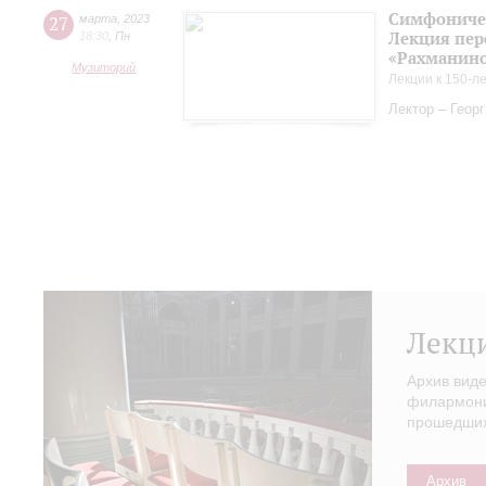
Симфоничес
27
марта
,
2023
Лекция пер
18:30
,
Пн
«Рахманинов
Музиторий
Лекции к 150-л
Лектор – Геор
Лекц
Архив вид
филармонии
прошедших 
Архив