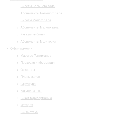
Билеты Большого зала
Абонементы Большого зала
Билеты Малого зала
Абонементы Малого зала
Как купить билет
Абонементы Музитория
О филармонии
Маэстро Темирканов
Правовая информация
Оркестры
Планы залов
Структура
Как добраться
Визит в филармонию
История
Библиотека