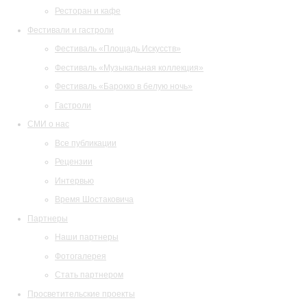
Ресторан и кафе
Фестивали и гастроли
Фестиваль «Площадь Искусств»
Фестиваль «Музыкальная коллекция»
Фестиваль «Барокко в белую ночь»
Гастроли
СМИ о нас
Все публикации
Рецензии
Интервью
Время Шостаковича
Партнеры
Наши партнеры
Фотогалерея
Стать партнером
Просветительские проекты