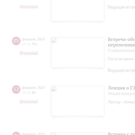
Музиторий
Ведущая встре
Встреча-об
03
февраля
,
2023
переменный
18:30
,
Пт
О современной
Музиторий
Гости встречи
Ведущая встре
Лекция о Г.
12
февраля
,
2023
18:30
,
Вс
Лекции перед 
Музиторий
Лектор - Алек
Встреча с 
февраля
,
2023