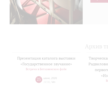
Архив т
Презентация каталога выставки
Творческа
«Государственное звучание»
Радвилови
Встречи в Бетховенском фойе
первог
«Из
25
июня
,
2026
В
14:00
,
Чт