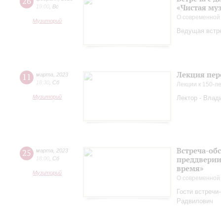
26
«Чистая му
19:00
,
Вс
О современной
Музиторий
Ведущая встр
Лекция пер
11
марта
,
2023
18:30
,
Сб
Лекции к 150-л
Музиторий
Лектор - Влад
Встреча-обс
25
марта
,
2023
преддверии
18:00
,
Сб
время»
Музиторий
О современной
Гости встречи
Радвилович