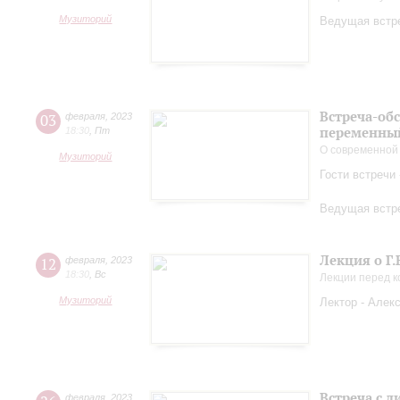
Музиторий
Ведущая встре
Встреча-об
03
февраля
,
2023
переменный
18:30
,
Пт
О современной
Музиторий
Гости встречи
Ведущая встре
Лекция о Г.
12
февраля
,
2023
18:30
,
Вс
Лекции перед 
Музиторий
Лектор - Алек
Встреча с 
февраля
,
2023