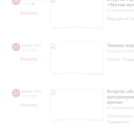
26
«Чистая му
19:00
,
Вс
О современной
Музиторий
Ведущая встр
Лекция пер
11
марта
,
2023
18:30
,
Сб
Лекции к 150-л
Музиторий
Лектор - Влад
Встреча-обс
25
марта
,
2023
преддверии
18:00
,
Сб
время»
Музиторий
О современной
Гости встречи
Радвилович