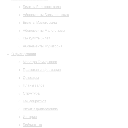
Билеты Большого зала
Абонементы Большого зала
Билеты Малого зала
Абонементы Малого зала
Как купить билет
Абонементы Музитория
О филармонии
Маэстро Темирканов
Правовая информация
Оркестры
Планы залов
Структура
Как добраться
Визит в филармонию
История
Библиотека