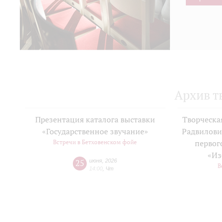
Архив т
Презентация каталога выставки
Творческа
«Государственное звучание»
Радвилови
Встречи в Бетховенском фойе
первог
«Из
25
июня
,
2026
В
14:00
,
Чт