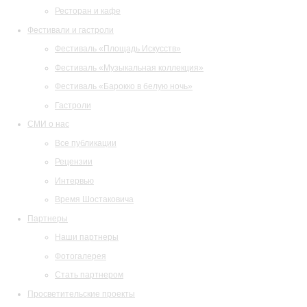
Ресторан и кафе
Фестивали и гастроли
Фестиваль «Площадь Искусств»
Фестиваль «Музыкальная коллекция»
Фестиваль «Барокко в белую ночь»
Гастроли
СМИ о нас
Все публикации
Рецензии
Интервью
Время Шостаковича
Партнеры
Наши партнеры
Фотогалерея
Стать партнером
Просветительские проекты