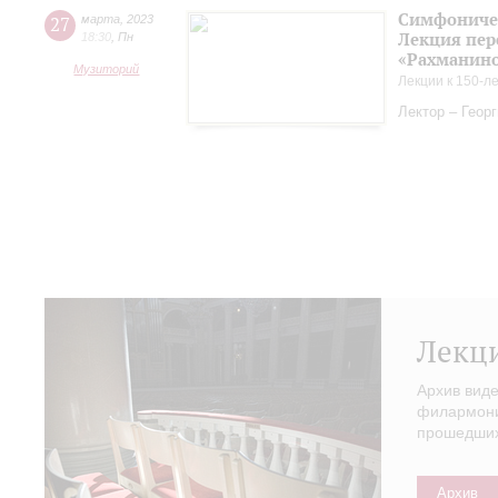
Симфоничес
27
марта
,
2023
Лекция пер
18:30
,
Пн
«Рахманинов
Музиторий
Лекции к 150-л
Лектор – Геор
Лекц
Архив вид
филармонии
прошедших 
Архив