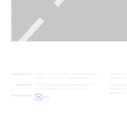
Большой зал:
191186, Санкт-Петербург, Михайловская ул., 2
Часы работы
+7 (812) 240-01-00, +7 (812) 240-01-80
Перерыв с 1
Малый зал:
191011, Санкт-Петербург, Невский пр., 30
Часы работы
+7 (812) 240-01-00, +7 (812) 240-01-70
Перерыв с 1
Вопросы на
Напишите нам:
MAX