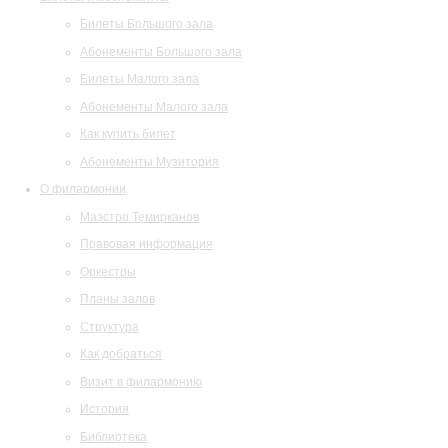
Билеты Большого зала
Абонементы Большого зала
Билеты Малого зала
Абонементы Малого зала
Как купить билет
Абонементы Музитория
О филармонии
Маэстро Темирканов
Правовая информация
Оркестры
Планы залов
Структура
Как добраться
Визит в филармонию
История
Библиотека