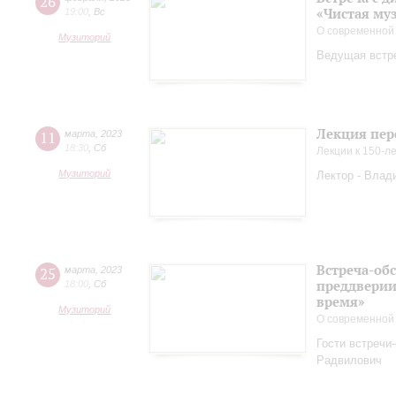
26
«Чистая му
19:00
,
Вс
О современной
Музиторий
Ведущая встр
Лекция пер
11
марта
,
2023
18:30
,
Сб
Лекции к 150-л
Музиторий
Лектор - Влад
Встреча-обс
25
марта
,
2023
преддверии
18:00
,
Сб
время»
Музиторий
О современной
Гости встречи
Радвилович