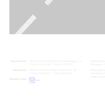
Большой зал:
191186, Санкт-Петербург, Михайловская ул., 2
Часы работы
+7 (812) 240-01-00, +7 (812) 240-01-80
Перерыв с 1
Малый зал:
191011, Санкт-Петербург, Невский пр., 30
Часы работы
+7 (812) 240-01-00, +7 (812) 240-01-70
Перерыв с 1
Вопросы на
Напишите нам:
MAX