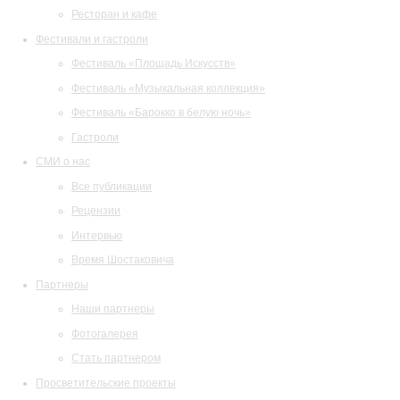
Ресторан и кафе
Фестивали и гастроли
Фестиваль «Площадь Искусств»
Фестиваль «Музыкальная коллекция»
Фестиваль «Барокко в белую ночь»
Гастроли
СМИ о нас
Все публикации
Рецензии
Интервью
Время Шостаковича
Партнеры
Наши партнеры
Фотогалерея
Стать партнером
Просветительские проекты