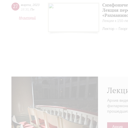
Симфоничес
27
марта
,
2023
Лекция пер
18:30
,
Пн
«Рахманинов
Музиторий
Лекции к 150-л
Лектор – Геор
Лекц
Архив вид
филармонии
прошедших 
Архив