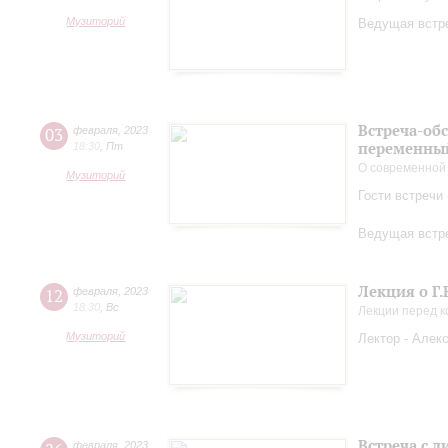
Музиторий
Ведущая встре
Встреча-об
03
февраля
,
2023
переменный
18:30
,
Пт
О современной
Музиторий
Гости встречи
Ведущая встре
Лекция о Г.
12
февраля
,
2023
18:30
,
Вс
Лекции перед 
Музиторий
Лектор - Алек
Встреча с 
февраля
,
2023