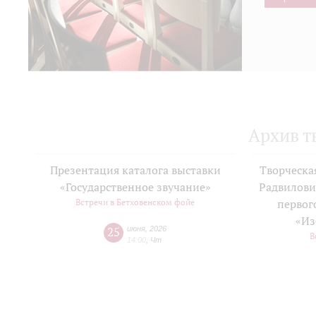
Архив т
Презентация каталога выставки
Творческа
«Государственное звучание»
Радвилови
Встречи в Бетховенском фойе
первог
«Из
25
июня
,
2026
В
14:00
,
Чт