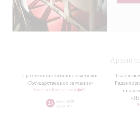
Архив т
Презентация каталога выставки
Творческа
«Государственное звучание»
Радвилови
Встречи в Бетховенском фойе
первог
«Из
25
июня
,
2026
В
14:00
,
Чт