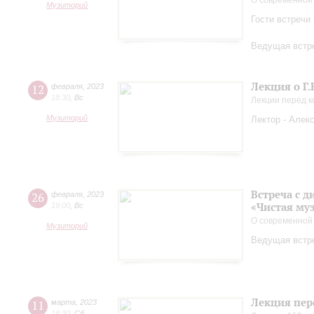
О современной
Музиторий
Гости встречи
Ведущая встре
Лекция о Г.
12
февраля
,
2023
18:30
,
Вс
Лекции перед 
Музиторий
Лектор - Алек
Встреча с 
26
февраля
,
2023
«Чистая му
19:00
,
Вс
О современной
Музиторий
Ведущая встр
Лекция пер
11
марта
,
2023
18:30
,
Сб