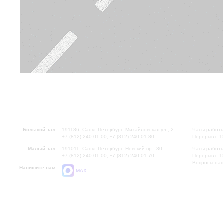
Большой зал:
191186, Санкт-Петербург, Михайловская ул., 2
Часы работы
+7 (812) 240-01-00, +7 (812) 240-01-80
Перерыв с 1
Малый зал:
191011, Санкт-Петербург, Невский пр., 30
Часы работы
+7 (812) 240-01-00, +7 (812) 240-01-70
Перерыв с 1
Вопросы на
Напишите нам:
MAX