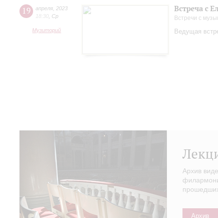
Встреча с 
19
апреля
,
2023
18:30
,
Ср
Встречи с музы
Музиторий
Ведущая встре
Лекц
Архив вид
филармонии
прошедших 
Архив