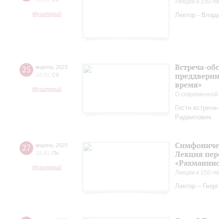
Лекции к 150-л
Музиторий
Лектор - Влад
Встреча-обс
25
марта
,
2023
преддверии
18:00
,
Сб
время»
Музиторий
О современной
Гости встречи
Радвилович
Симфоничес
27
марта
,
2023
Лекция пер
18:30
,
Пн
«Рахманинов
Музиторий
Лекции к 150-л
Лектор – Геор