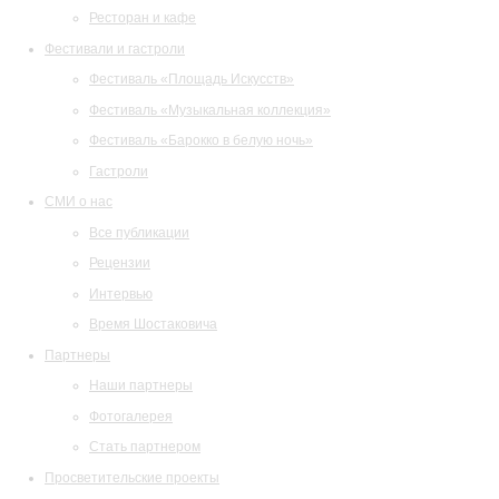
Ресторан и кафе
Фестивали и гастроли
Фестиваль «Площадь Искусств»
Фестиваль «Музыкальная коллекция»
Фестиваль «Барокко в белую ночь»
Гастроли
СМИ о нас
Все публикации
Рецензии
Интервью
Время Шостаковича
Партнеры
Наши партнеры
Фотогалерея
Стать партнером
Просветительские проекты