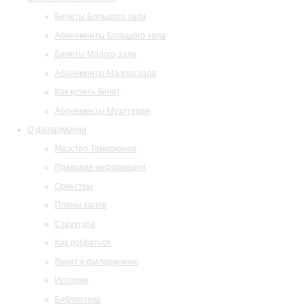
Билеты Большого зала
Абонементы Большого зала
Билеты Малого зала
Абонементы Малого зала
Как купить билет
Абонементы Музитория
О филармонии
Маэстро Темирканов
Правовая информация
Оркестры
Планы залов
Структура
Как добраться
Визит в филармонию
История
Библиотека