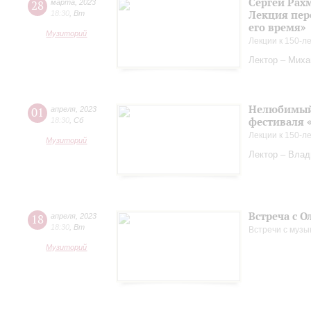
Сергей Рах
28
марта
,
2023
Лекция пер
18:30
,
Вт
его время»
Музиторий
Лекции к 150-л
Лектор – Миха
Нелюбимый 
01
апреля
,
2023
фестиваля 
18:30
,
Сб
Лекции к 150-л
Музиторий
Лектор – Вла
Встреча с О
18
апреля
,
2023
18:30
,
Вт
Встречи с музы
Музиторий