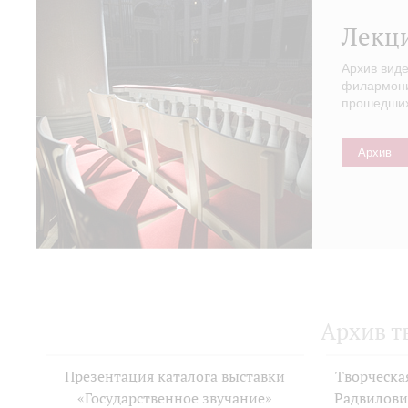
Лекц
Архив вид
филармонии
прошедших 
Архив
Архив т
Презентация каталога выставки
Творческа
«Государственное звучание»
Радвилови