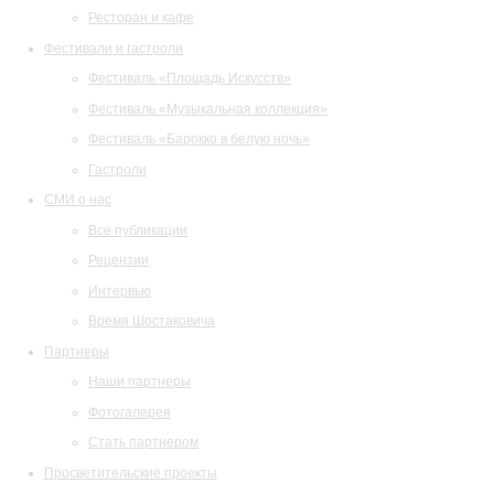
Ресторан и кафе
Фестивали и гастроли
Фестиваль «Площадь Искусств»
Фестиваль «Музыкальная коллекция»
Фестиваль «Барокко в белую ночь»
Гастроли
СМИ о нас
Все публикации
Рецензии
Интервью
Время Шостаковича
Партнеры
Наши партнеры
Фотогалерея
Стать партнером
Просветительские проекты