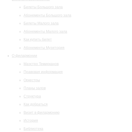
Билеты Большого зала
Абонементы Большого зала
Билеты Малого зала
Абонементы Малого зала
Как купить билет
Абонементы Музитория
О филармонии
Маэстро Темирканов
Правовая информация
Оркестры
Планы залов
Структура
Как добраться
Визит в филармонию
История
Библиотека