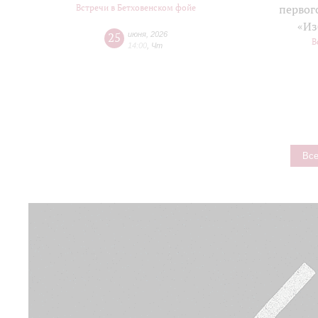
Встречи в Бетховенском фойе
первог
«Из
25
июня
,
2026
В
14:00
,
Чт
Все