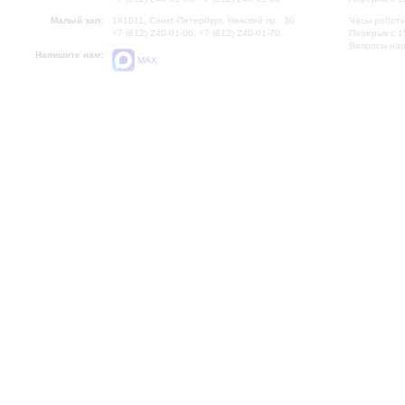
Малый зал:
191011, Санкт-Петербург, Невский пр., 30
Часы работы
+7 (812) 240-01-00, +7 (812) 240-01-70
Перерыв с 1
Вопросы на
Напишите нам:
MAX