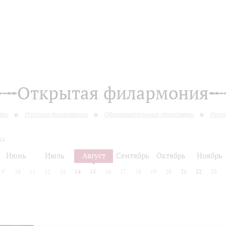
Открытая филармония
вки
Издания филармонии
Образовательные программы
Инкл
24
Июнь
Июль
Август
Сентябрь
Октябрь
Ноябрь
9
10
11
12
13
14
15
16
17
18
19
20
21
22
23