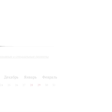
юзивные и специальные проекты
Декабрь
Январь
Февраль
24
25
26
27
28
29
30
31