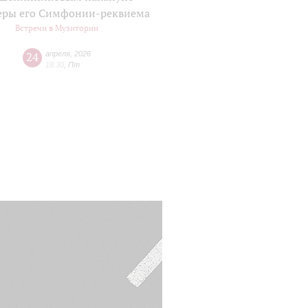
еры его Симфонии-реквиема
Встречи в Музитории
24
апреля
,
2026
18:30
,
Пт