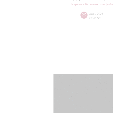
Встречи в Бетховенском фой
25
июня
,
2026
14:00
,
Чт