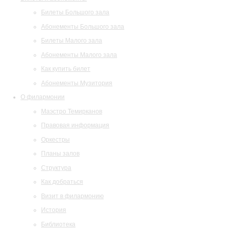
Билеты Большого зала
Абонементы Большого зала
Билеты Малого зала
Абонементы Малого зала
Как купить билет
Абонементы Музитория
О филармонии
Маэстро Темирканов
Правовая информация
Оркестры
Планы залов
Структура
Как добраться
Визит в филармонию
История
Библиотека