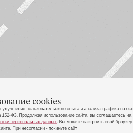
зование cookies
я улучшения пользовательского опыта и анализа трафика на ос
 152-ФЗ. Продолжая использование сайта, вы соглашаетесь на 
ботки персональных данных
. Вы можете настроить свой браузер 
йта. При несогласии - покиньте сайт
йловская ул., 2
Часы работы кассы Большого зала: с 11:00 до 20:30