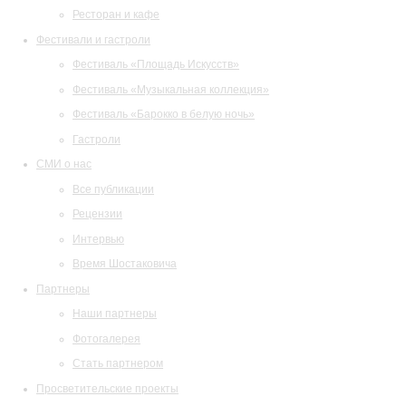
Ресторан и кафе
Фестивали и гастроли
Фестиваль «Площадь Искусств»
Фестиваль «Музыкальная коллекция»
Фестиваль «Барокко в белую ночь»
Гастроли
СМИ о нас
Все публикации
Рецензии
Интервью
Время Шостаковича
Партнеры
Наши партнеры
Фотогалерея
Стать партнером
Просветительские проекты