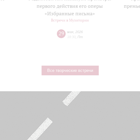
е
первого действия его оперы
премь
«Избранные письма»
Встречи в Музитории
29
мая
,
2026
18:30
,
Пт
Все творческие встречи