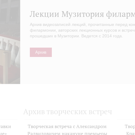
Лекции Музитория филар
Архив видеозаписей лекций, прочитанные перед ко
филармонии, авторских лекционных курсов и встреч
прошедших в Музитории. Ведется с 2014 года.
Архив
Архив творческих встреч
тавки
Творческая встреча с Александром
Твор
ие»
Радвиловичем накануне премьеры
Кра