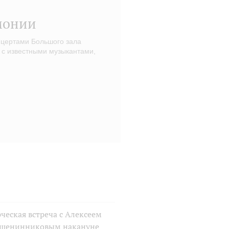
монии
нцертами Большого зала
 с известными музыкантами,
ческая встреча с Алексеем
шенинниковым накануне