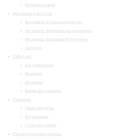
Ресторан и кафе
Фестивали и гастроли
Фестиваль «Площадь Искусств»
Фестиваль «Музыкальная коллекция»
Фестиваль «Барокко в белую ночь»
Гастроли
СМИ о нас
Все публикации
Рецензии
Интервью
Время Шостаковича
Партнеры
Наши партнеры
Фотогалерея
Стать партнером
Просветительские проекты