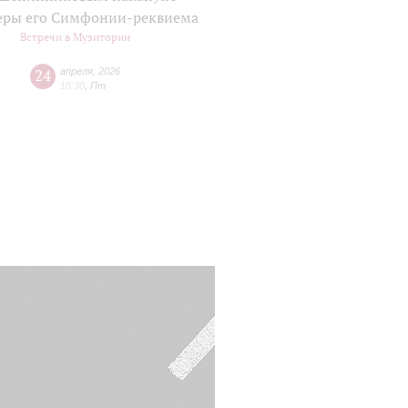
еры его Симфонии-реквиема
Встречи в Музитории
24
апреля
,
2026
18:30
,
Пт