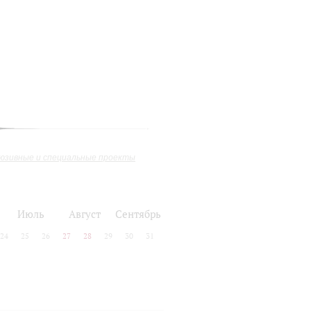
юзивные и специальные проекты
Июль
Август
Сентябрь
24
25
26
27
28
29
30
31