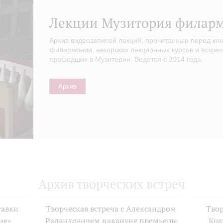
Лекции Музитория филар
Архив видеозаписей лекций, прочитанные перед ко
филармонии, авторских лекционных курсов и встреч
прошедших в Музитории. Ведется с 2014 года.
Архив
Архив творческих встреч
тавки
Творческая встреча с Александром
Твор
ие»
Радвиловичем накануне премьеры
Кра