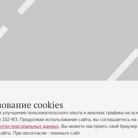
зование cookies
я улучшения пользовательского опыта и анализа трафика на ос
 152-ФЗ. Продолжая использование сайта, вы соглашаетесь на 
ботки персональных данных
. Вы можете настроить свой браузер 
йта. При несогласии - покиньте сайт
йловская ул., 2
Часы работы кассы Большого зала: с 11:00 до 20:30