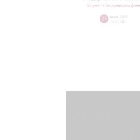
Встречи в Бетховенском фой
25
июня
,
2026
14:00
,
Чт