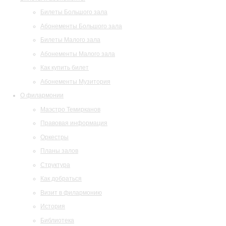
Билеты Большого зала
Абонементы Большого зала
Билеты Малого зала
Абонементы Малого зала
Как купить билет
Абонементы Музитория
О филармонии
Маэстро Темирканов
Правовая информация
Оркестры
Планы залов
Структура
Как добраться
Визит в филармонию
История
Библиотека