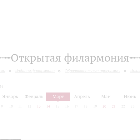
Открытая филармония
вки
Издания филармонии
Образовательные программы
Инкл
24
Январь
Февраль
Март
Апрель
Май
Июнь
9
10
11
12
13
14
15
16
17
18
19
20
21
22
23