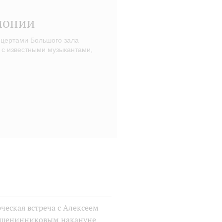
монии
нцертами Большого зала
 с известными музыкантами,
ческая встреча с Алексеем
шенинниковым накануне