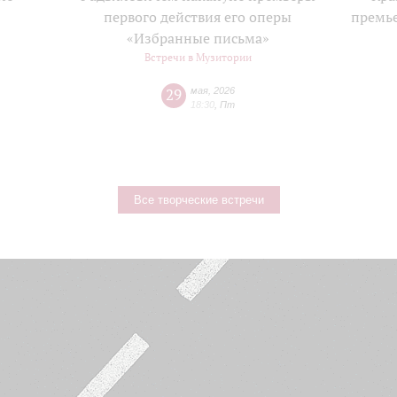
е
первого действия его оперы
премь
«Избранные письма»
Встречи в Музитории
29
мая
,
2026
18:30
,
Пт
Все творческие встречи