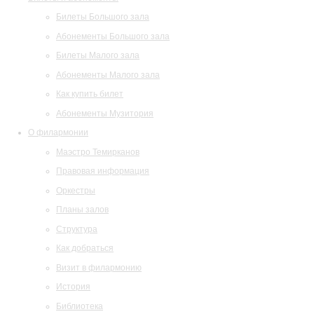
Билеты Большого зала
Абонементы Большого зала
Билеты Малого зала
Абонементы Малого зала
Как купить билет
Абонементы Музитория
О филармонии
Маэстро Темирканов
Правовая информация
Оркестры
Планы залов
Структура
Как добраться
Визит в филармонию
История
Библиотека