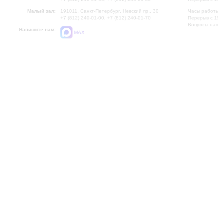
Малый зал:
191011, Санкт-Петербург, Невский пр., 30
Часы работы
+7 (812) 240-01-00, +7 (812) 240-01-70
Перерыв с 1
Вопросы на
Напишите нам:
MAX