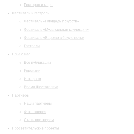
Ресторан и кафе
Фестивали и гастроли
Фестиваль «Площадь Искусств»
Фестиваль «Музыкальная коллекция»
Фестиваль «Барокко в белую ночь»
Гастроли
СМИ о нас
Все публикации
Рецензии
Интервью
Время Шостаковича
Партнеры
Наши партнеры
Фотогалерея
Стать партнером
Просветительские проекты