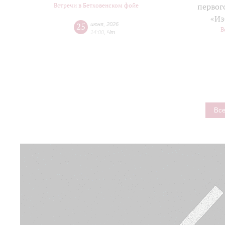
Встречи в Бетховенском фойе
первог
«Из
25
июня
,
2026
В
14:00
,
Чт
Все