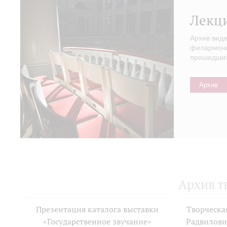
Лекц
Архив вид
филармонии
прошедших 
Архив
Архив т
Презентация каталога выставки
Творческа
«Государственное звучание»
Радвилови