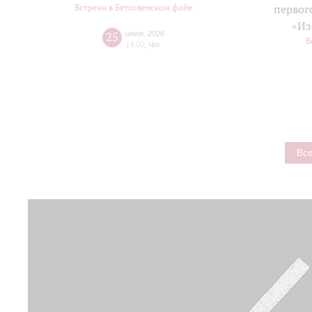
Встречи в Бетховенском фойе
первог
«Из
25
июня
,
2026
В
14:00
,
Чт
Все