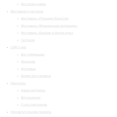
Ресторан и кафе
Фестивали и гастроли
Фестиваль «Площадь Искусств»
Фестиваль «Музыкальная коллекция»
Фестиваль «Барокко в белую ночь»
Гастроли
СМИ о нас
Все публикации
Рецензии
Интервью
Время Шостаковича
Партнеры
Наши партнеры
Фотогалерея
Стать партнером
Просветительские проекты