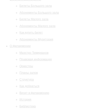
Билеты Большого зала
Абонементы Большого зала
Билеты Малого зала
Абонементы Малого зала
Как купить билет
Абонементы Музитория
О филармонии
Маэстро Темирканов
Правовая информация
Оркестры
Планы залов
Структура
Как добраться
Визит в филармонию
История
Библиотека