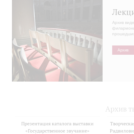
Лекц
Архив вид
филармонии
прошедших 
Архив
Архив т
Презентация каталога выставки
Творческа
«Государственное звучание»
Радвилови