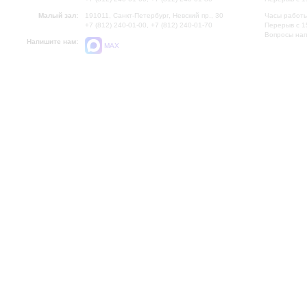
Малый зал:
191011, Санкт-Петербург, Невский пр., 30
Часы работы
+7 (812) 240-01-00, +7 (812) 240-01-70
Перерыв с 1
Вопросы на
Напишите нам:
MAX