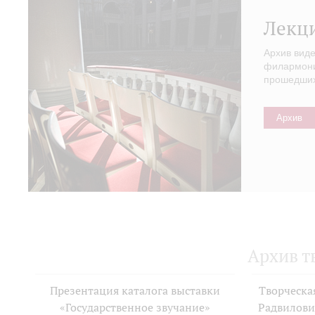
Лекц
Архив вид
филармонии
прошедших 
Архив
Архив т
Презентация каталога выставки
Творческа
«Государственное звучание»
Радвилови