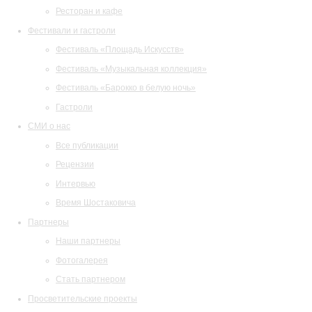
Ресторан и кафе
Фестивали и гастроли
Фестиваль «Площадь Искусств»
Фестиваль «Музыкальная коллекция»
Фестиваль «Барокко в белую ночь»
Гастроли
СМИ о нас
Все публикации
Рецензии
Интервью
Время Шостаковича
Партнеры
Наши партнеры
Фотогалерея
Стать партнером
Просветительские проекты