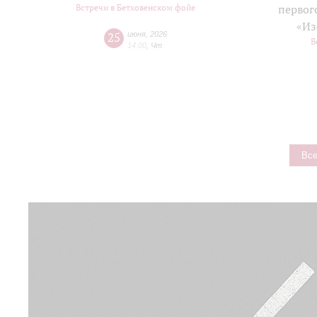
Встречи в Бетховенском фойе
первог
«Из
25
июня
,
2026
В
14:00
,
Чт
Все