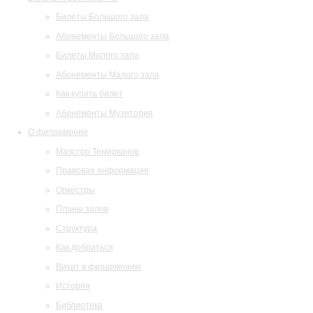
Билеты Большого зала
Абонементы Большого зала
Билеты Малого зала
Абонементы Малого зала
Как купить билет
Абонементы Музитория
О филармонии
Маэстро Темирканов
Правовая информация
Оркестры
Планы залов
Структура
Как добраться
Визит в филармонию
История
Библиотека