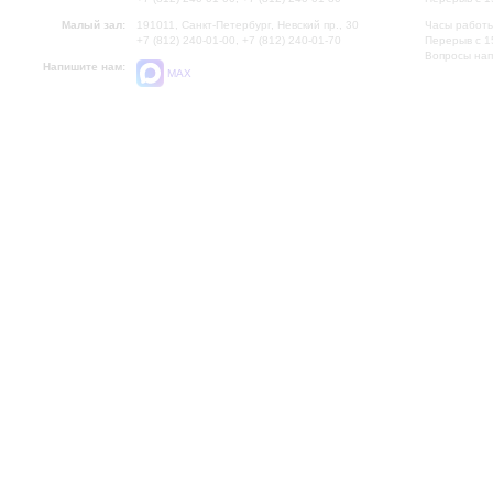
Малый зал:
191011, Санкт-Петербург, Невский пр., 30
Часы работы
+7 (812) 240-01-00, +7 (812) 240-01-70
Перерыв с 1
Вопросы на
Напишите нам:
MAX