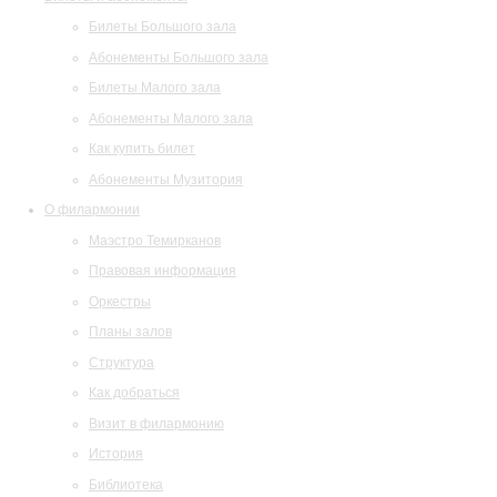
Билеты Большого зала
Абонементы Большого зала
Билеты Малого зала
Абонементы Малого зала
Как купить билет
Абонементы Музитория
О филармонии
Маэстро Темирканов
Правовая информация
Оркестры
Планы залов
Структура
Как добраться
Визит в филармонию
История
Библиотека