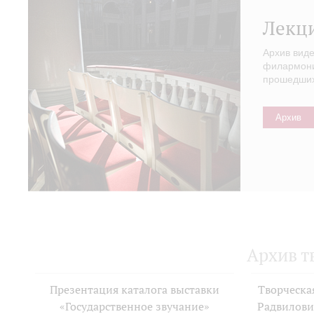
Лекц
Архив вид
филармонии
прошедших 
Архив
Архив т
Презентация каталога выставки
Творческа
«Государственное звучание»
Радвилови