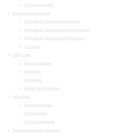
Ресторан и кафе
Фестивали и гастроли
Фестиваль «Площадь Искусств»
Фестиваль «Музыкальная коллекция»
Фестиваль «Барокко в белую ночь»
Гастроли
СМИ о нас
Все публикации
Рецензии
Интервью
Время Шостаковича
Партнеры
Наши партнеры
Фотогалерея
Стать партнером
Просветительские проекты