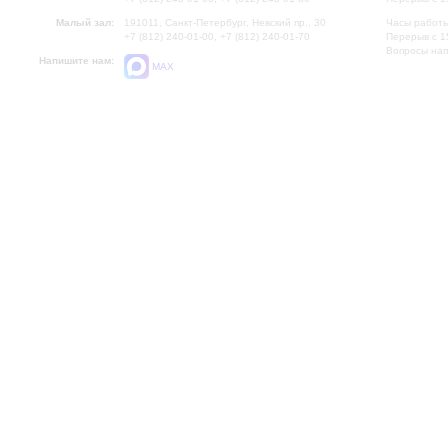
Малый зал:
191011, Санкт-Петербург, Невский пр., 30
Часы работы
+7 (812) 240-01-00, +7 (812) 240-01-70
Перерыв с 1
Вопросы на
Напишите нам:
MAX