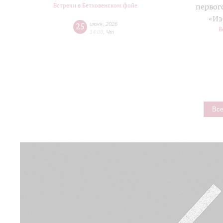
Встречи в Бетховенском фойе
первог
«Из
25
июня
,
2026
В
14:00
,
Чт
Все