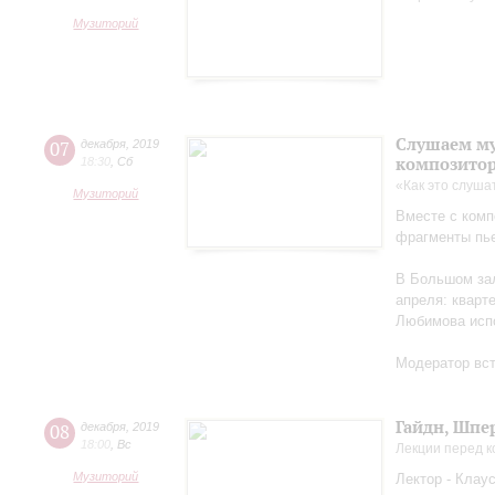
Музиторий
Слушаем му
07
декабря
,
2019
композито
18:30
,
Сб
«Как это слуша
Музиторий
Вместе с ком
фрагменты пье
В Большом зал
апреля: кварт
Любимова испо
Модератор вс
Гайдн, Шпе
08
декабря
,
2019
18:00
,
Вс
Лекции перед 
Музиторий
Лектор - Клау