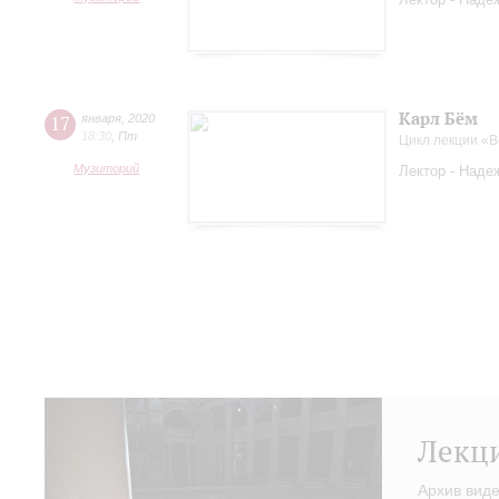
Карл Бём
17
января
,
2020
18:30
,
Пт
Цикл лекции «
Музиторий
Лектор - Наде
Лекц
Архив вид