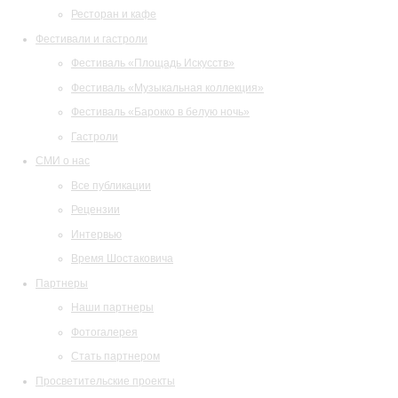
Ресторан и кафе
Фестивали и гастроли
Фестиваль «Площадь Искусств»
Фестиваль «Музыкальная коллекция»
Фестиваль «Барокко в белую ночь»
Гастроли
СМИ о нас
Все публикации
Рецензии
Интервью
Время Шостаковича
Партнеры
Наши партнеры
Фотогалерея
Стать партнером
Просветительские проекты