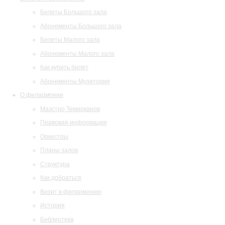
Билеты Большого зала
Абонементы Большого зала
Билеты Малого зала
Абонементы Малого зала
Как купить билет
Абонементы Музитория
О филармонии
Маэстро Темирканов
Правовая информация
Оркестры
Планы залов
Структура
Как добраться
Визит в филармонию
История
Библиотека