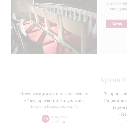
филармонии
прошедших 
Архив
Архив т
Презентация каталога выставки
Творческа
«Государственное звучание»
Радвилови
Встречи в Бетховенском фойе
первог
«Из
25
июня
,
2026
В
14:00
,
Чт