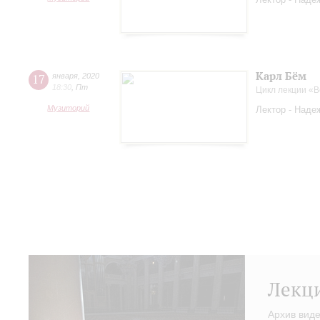
Карл Бём
17
января
,
2020
18:30
,
Пт
Цикл лекции «
Музиторий
Лектор - Наде
Лекц
Архив вид