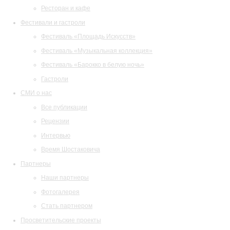
Ресторан и кафе
Фестивали и гастроли
Фестиваль «Площадь Искусств»
Фестиваль «Музыкальная коллекция»
Фестиваль «Барокко в белую ночь»
Гастроли
СМИ о нас
Все публикации
Рецензии
Интервью
Время Шостаковича
Партнеры
Наши партнеры
Фотогалерея
Стать партнером
Просветительские проекты