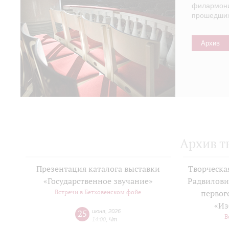
филармонии
прошедших 
Архив
Архив т
Презентация каталога выставки
Творческа
«Государственное звучание»
Радвилови
Встречи в Бетховенском фойе
первог
«Из
25
июня
,
2026
В
14:00
,
Чт