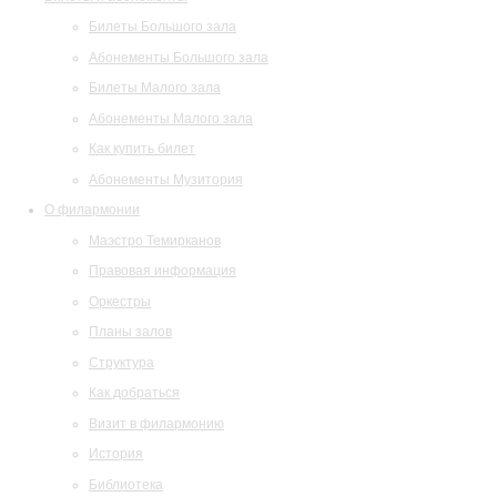
Билеты Большого зала
Абонементы Большого зала
Билеты Малого зала
Абонементы Малого зала
Как купить билет
Абонементы Музитория
О филармонии
Маэстро Темирканов
Правовая информация
Оркестры
Планы залов
Структура
Как добраться
Визит в филармонию
История
Библиотека