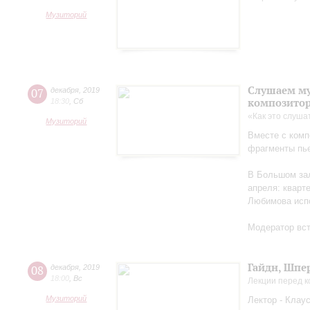
Музиторий
Слушаем му
07
декабря
,
2019
композито
18:30
,
Сб
«Как это слуша
Музиторий
Вместе с ком
фрагменты пье
В Большом зал
апреля: кварт
Любимова испо
Модератор вс
Гайдн, Шпе
08
декабря
,
2019
18:00
,
Вс
Лекции перед 
Музиторий
Лектор - Клау