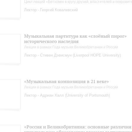
Цикл лекций «Бетховен в кругу друзей, властителей и покрови
Лектор - Георгий Ковалевский
Музыкальная партитура как «слоёный пирог»
исторического наследия
Лекции в рамках Года музыки Великобритании и России
Лектор - Стивен Дэвисмун (Liverpool HOPE University)
«Музыкальная композиция в 21 веке»
Лекции в рамках Года музыки Великобритании и России
Лектор - Адриан Халл (University of Portsmouth)
«Россия и Великобритания: основные различия