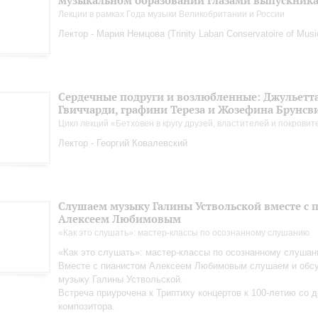
музыкальном образовании глазами выпускник
Лекции в рамках Года музыки Великобритании и России
Лектор - Мария Немцова (Trinity Laban Conservatoire of Mus
Сердечные подруги и возлюбленные: Джульетт
Гвиччарди, графини Тереза и Жозефина Брунсв
Цикл лекций «Бетховен в кругу друзей, властителей и покрови
Лектор - Георгий Ковалевский
Слушаем музыку Галины Уствольской вместе с 
Алексеем Любимовым
«Как это слушать»: мастер-классы по осознанному слушанию
«Как это слушать»: мастер-классы по осознанному слуша
Вместе с пианистом Алексеем Любимовым слушаем и обс
музыку Галины Уствольской.
Встреча приурочена к Триптиху концертов к 100-летию со 
композитора.