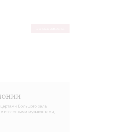
Запись закрыта
монии
нцертами Большого зала
 с известными музыкантами,