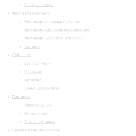
Ресторан и кафе
Фестивали и гастроли
Фестиваль «Площадь Искусств»
Фестиваль «Музыкальная коллекция»
Фестиваль «Барокко в белую ночь»
Гастроли
СМИ о нас
Все публикации
Рецензии
Интервью
Время Шостаковича
Партнеры
Наши партнеры
Фотогалерея
Стать партнером
Просветительские проекты