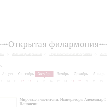
Открытая филармония
вки
Издания филармонии
Образовательные программы
Инкл
24
Август
Сентябрь
Октябрь
Ноябрь
Декабрь
Январь
9
10
11
12
13
14
15
16
17
18
19
20
21
22
23
Мировые властители: Императоры Александр I
Наполеон