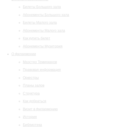
Билеты Большого зала
Абонементы Большого зала
Билеты Малого зала
Абонементы Малого зала
Как купить билет
Абонементы Музитория
О филармонии
Маэстро Темирканов
Правовая информация
Оркестры
Планы залов
Структура
Как добраться
Визит в филармонию
История
Библиотека