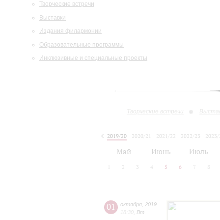
Творческие встречи
Выставки
Издания филармонии
Образовательные программы
Инклюзивные и специальные проекты
Творческие встречи
Выста
2019/20
2020/21
2021/22
2022/23
2023/
2024/25
2025/26
Май
Июнь
Июль
1
2
3
4
5
6
7
8
01
октября
,
2019
18:30
,
Вт