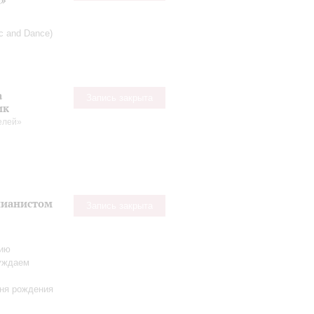
а»
ic and Dance)
а
Запись закрыта
ик
телей»
пианистом
Запись закрыта
нию
уждаем
дня рождения