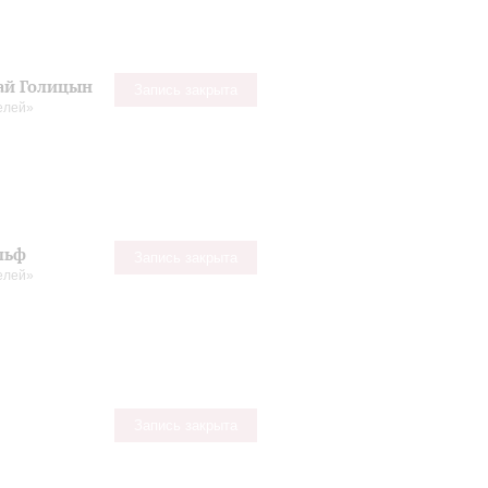
лай Голицын
Запись закрыта
телей»
льф
Запись закрыта
телей»
Запись закрыта