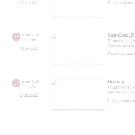
Музиторий
Лектор цикла 
Сен-Санс, Р
09
июня
,
2019
18:30
,
Вс
Лекции перед 
России» (сезон
Музиторий
Лектор абонем
Польша
19
июня
,
2019
18:30
,
Ср
Лекции перед к
признаний» (се
Музиторий
Лектор абонем