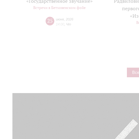
«Государственное звучание»
Радвилови
Встречи в Бетховенском фойе
первог
«Из
25
июня
,
2026
В
14:00
,
Чт
Все