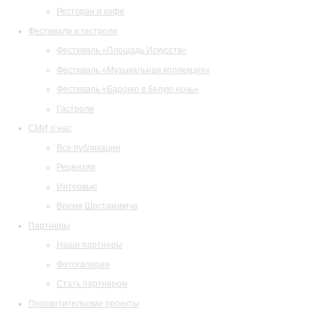
Ресторан и кафе
Фестивали и гастроли
Фестиваль «Площадь Искусств»
Фестиваль «Музыкальная коллекция»
Фестиваль «Барокко в белую ночь»
Гастроли
СМИ о нас
Все публикации
Рецензии
Интервью
Время Шостаковича
Партнеры
Наши партнеры
Фотогалерея
Стать партнером
Просветительские проекты