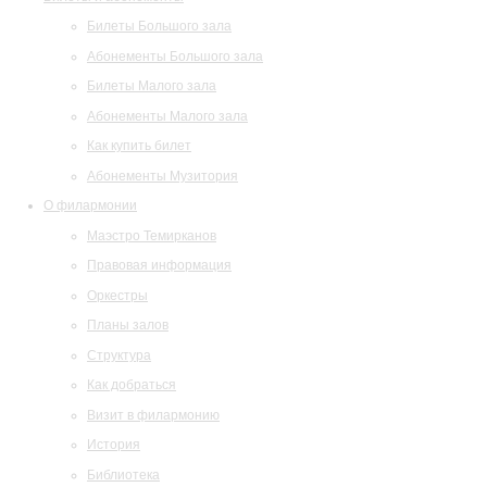
Билеты Большого зала
Абонементы Большого зала
Билеты Малого зала
Абонементы Малого зала
Как купить билет
Абонементы Музитория
О филармонии
Маэстро Темирканов
Правовая информация
Оркестры
Планы залов
Структура
Как добраться
Визит в филармонию
История
Библиотека