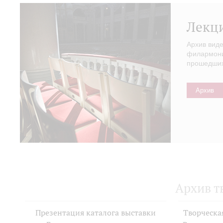
Лекц
Архив вид
филармонии
прошедших 
Архив
Архив т
Презентация каталога выставки
Творческа