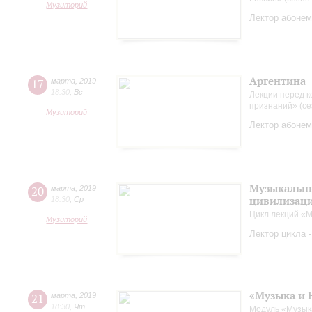
Музиторий
Лектор абонем
Аргентина
17
марта
,
2019
18:30
,
Вс
Лекции перед к
признаний» (се
Музиторий
Лектор абонем
Музыкальны
20
марта
,
2019
цивилизац
18:30
,
Ср
Цикл лекций «М
Музиторий
Лектор цикла 
«Музыка и 
21
марта
,
2019
18:30
,
Чт
Модуль «Музык