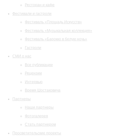
Ресторан и кафе
Фестивали и гастроли
Фестиваль «Площадь Искусств»
Фестиваль «Музыкальная коллекция»
Фестиваль «Барокко в белую ночь»
Гастроли
СМИ о нас
Все публикации
Рецензии
Интервью
Время Шостаковича
Партнеры
Наши партнеры
Фотогалерея
Стать партнером
Просветительские проекты