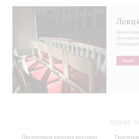
Лекц
Архив вид
филармонии
прошедших 
Архив
Архив т
Презентация каталога выставки
Творческа