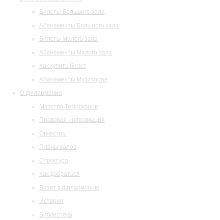
Билеты Большого зала
Абонементы Большого зала
Билеты Малого зала
Абонементы Малого зала
Как купить билет
Абонементы Музитория
О филармонии
Маэстро Темирканов
Правовая информация
Оркестры
Планы залов
Структура
Как добраться
Визит в филармонию
История
Библиотека