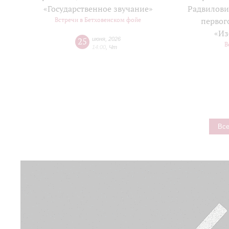
«Государственное звучание»
Радвилови
Встречи в Бетховенском фойе
первог
«Из
25
июня
,
2026
В
14:00
,
Чт
Все