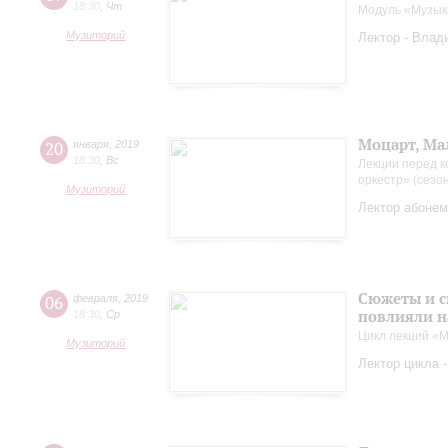
18:30
,
Чт
Модуль «Музык
Музиторий
Лектор - Влад
Моцарт, Ма
20
января
,
2019
18:30
,
Вс
Лекции перед к
оркестр» (сезо
Музиторий
Лектор абонем
Сюжеты и с
06
февраля
,
2019
повлияли н
18:30
,
Ср
Цикл лекций «М
Музиторий
Лектор цикла 