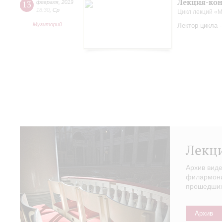
Лекция-кон
13
февраля
,
2019
18:30
,
Ср
Цикл лекций «
Музиторий
Лектор цикла 
Лекц
Архив вид
филармонии
прошедших 
Архив