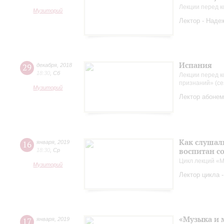
Лекции перед к
Музиторий
Лектор - Наде
Испания
29
декабря
,
2018
18:30
,
Сб
Лекции перед к
признаний» (се
Музиторий
Лектор абонем
Как слушал
16
января
,
2019
воспитан с
18:30
,
Ср
Цикл лекций «М
Музиторий
Лектор цикла 
«Музыка и 
17
января
,
2019