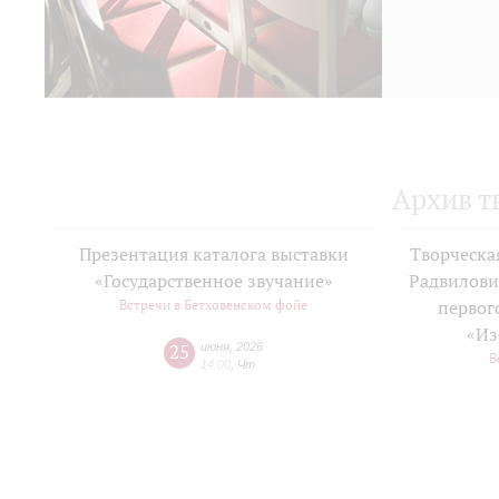
Архив т
Презентация каталога выставки
Творческа
«Государственное звучание»
Радвилови
Встречи в Бетховенском фойе
первог
«Из
25
июня
,
2026
В
14:00
,
Чт