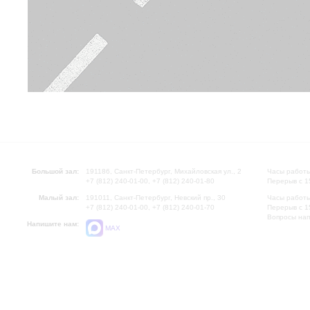
Большой зал:
191186, Санкт-Петербург, Михайловская ул., 2
Часы работы
+7 (812) 240-01-00, +7 (812) 240-01-80
Перерыв с 1
Малый зал:
191011, Санкт-Петербург, Невский пр., 30
Часы работы
+7 (812) 240-01-00, +7 (812) 240-01-70
Перерыв с 1
Вопросы на
Напишите нам:
MAX