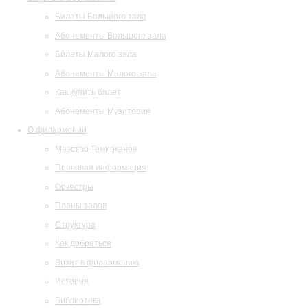
Билеты Большого зала
Абонементы Большого зала
Билеты Малого зала
Абонементы Малого зала
Как купить билет
Абонементы Музитория
О филармонии
Маэстро Темирканов
Правовая информация
Оркестры
Планы залов
Структура
Как добраться
Визит в филармонию
История
Библиотека