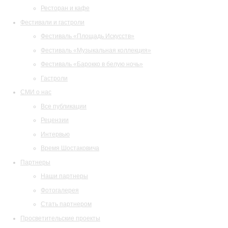
Ресторан и кафе
Фестивали и гастроли
Фестиваль «Площадь Искусств»
Фестиваль «Музыкальная коллекция»
Фестиваль «Барокко в белую ночь»
Гастроли
СМИ о нас
Все публикации
Рецензии
Интервью
Время Шостаковича
Партнеры
Наши партнеры
Фотогалерея
Стать партнером
Просветительские проекты