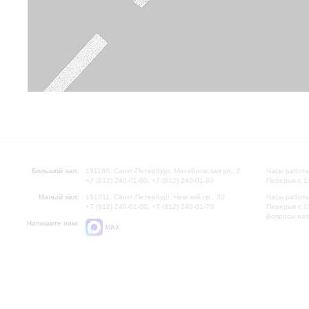
Большой зал:
191186, Санкт-Петербург, Михайловская ул., 2
Часы работы
+7 (812) 240-01-00, +7 (812) 240-01-80
Перерыв с 1
Малый зал:
191011, Санкт-Петербург, Невский пр., 30
Часы работы
+7 (812) 240-01-00, +7 (812) 240-01-70
Перерыв с 1
Вопросы на
Напишите нам:
MAX