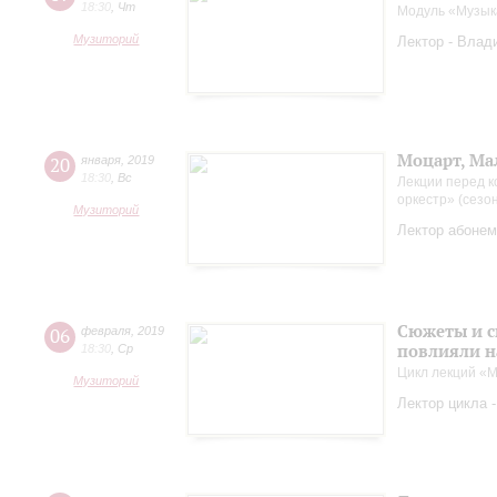
18:30
,
Чт
Модуль «Музык
Музиторий
Лектор - Влад
Моцарт, Ма
20
января
,
2019
18:30
,
Вс
Лекции перед к
оркестр» (сезо
Музиторий
Лектор абонем
Сюжеты и с
06
февраля
,
2019
повлияли н
18:30
,
Ср
Цикл лекций «М
Музиторий
Лектор цикла 