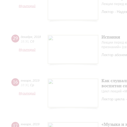
Лекции перед к
Музиторий
Лектор - Наде
Испания
29
декабря
,
2018
18:30
,
Сб
Лекции перед к
признаний» (се
Музиторий
Лектор абонем
Как слушал
16
января
,
2019
воспитан с
18:30
,
Ср
Цикл лекций «М
Музиторий
Лектор цикла 
«Музыка и 
17
января
,
2019