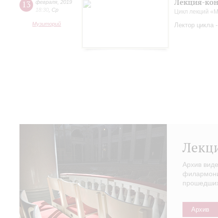
Лекция-кон
13
февраля
,
2019
18:30
,
Ср
Цикл лекций «
Музиторий
Лектор цикла 
Лекц
Архив вид
филармонии
прошедших 
Архив