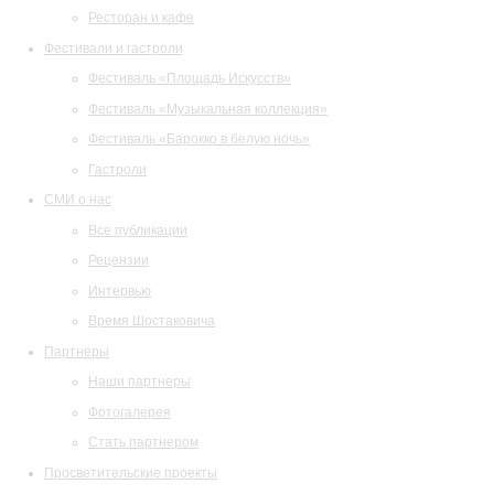
Ресторан и кафе
Фестивали и гастроли
Фестиваль «Площадь Искусств»
Фестиваль «Музыкальная коллекция»
Фестиваль «Барокко в белую ночь»
Гастроли
СМИ о нас
Все публикации
Рецензии
Интервью
Время Шостаковича
Партнеры
Наши партнеры
Фотогалерея
Стать партнером
Просветительские проекты