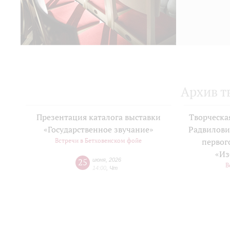
Архив т
Презентация каталога выставки
Творческа
«Государственное звучание»
Радвилови
Встречи в Бетховенском фойе
первог
«Из
25
июня
,
2026
В
14:00
,
Чт