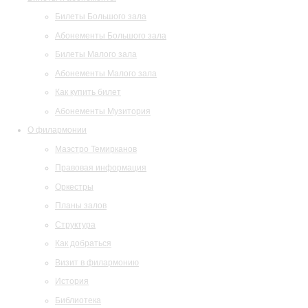
Билеты Большого зала
Абонементы Большого зала
Билеты Малого зала
Абонементы Малого зала
Как купить билет
Абонементы Музитория
О филармонии
Маэстро Темирканов
Правовая информация
Оркестры
Планы залов
Структура
Как добраться
Визит в филармонию
История
Библиотека