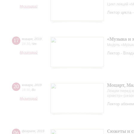
Цикл лекций «М
Музиторий
Лектор цикла 
«Музыка и 
17
января
,
2019
18:30
,
Чт
Модуль «Музык
Музиторий
Лектор - Влад
Моцарт, Ма
20
января
,
2019
18:30
,
Вс
Лекции перед к
оркестр» (сезо
Музиторий
Лектор абонем
Сюжеты и с
06
февраля
,
2019