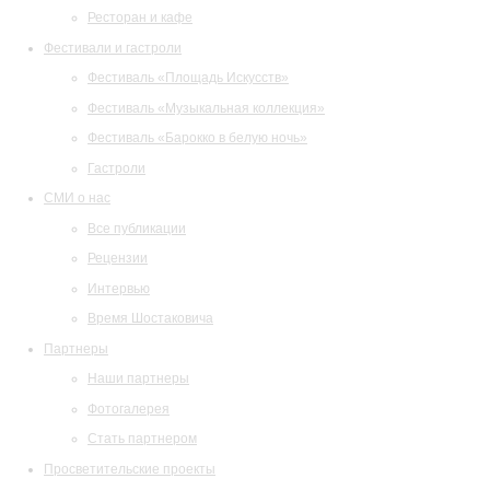
Ресторан и кафе
Фестивали и гастроли
Фестиваль «Площадь Искусств»
Фестиваль «Музыкальная коллекция»
Фестиваль «Барокко в белую ночь»
Гастроли
СМИ о нас
Все публикации
Рецензии
Интервью
Время Шостаковича
Партнеры
Наши партнеры
Фотогалерея
Стать партнером
Просветительские проекты