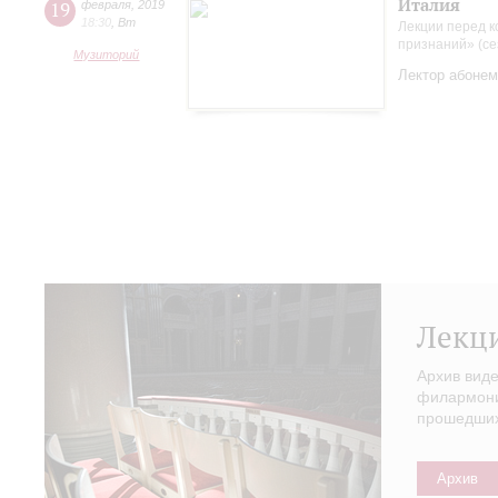
Италия
19
февраля
,
2019
18:30
,
Вт
Лекции перед к
признаний» (се
Музиторий
Лектор абонем
Лекц
Архив вид
филармонии
прошедших 
Архив