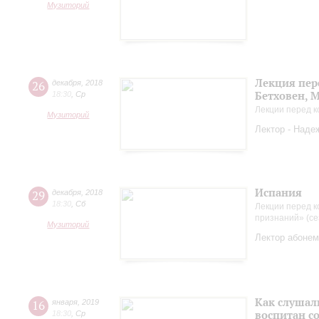
Музиторий
Лекция пер
26
декабря
,
2018
Бетховен, 
18:30
,
Ср
Лекции перед к
Музиторий
Лектор - Наде
Испания
29
декабря
,
2018
18:30
,
Сб
Лекции перед к
признаний» (се
Музиторий
Лектор абонем
Как слушал
16
января
,
2019
воспитан с
18:30
,
Ср