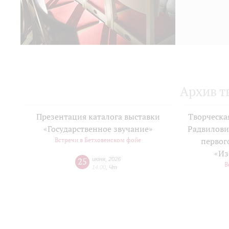
Архив т
Презентация каталога выставки
Творческа
«Государственное звучание»
Радвилови
Встречи в Бетховенском фойе
первог
«Из
25
июня
,
2026
В
14:00
,
Чт