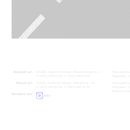
Большой зал:
191186, Санкт-Петербург, Михайловская ул., 2
Часы работы
+7 (812) 240-01-00, +7 (812) 240-01-80
Перерыв с 1
Малый зал:
191011, Санкт-Петербург, Невский пр., 30
Часы работы
+7 (812) 240-01-00, +7 (812) 240-01-70
Перерыв с 1
Вопросы на
Напишите нам:
MAX