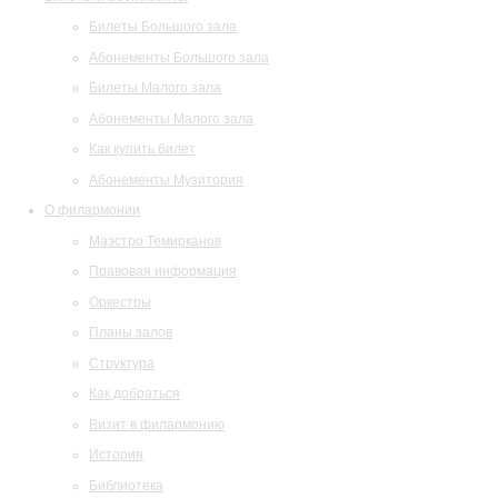
Билеты Большого зала
Абонементы Большого зала
Билеты Малого зала
Абонементы Малого зала
Как купить билет
Абонементы Музитория
О филармонии
Маэстро Темирканов
Правовая информация
Оркестры
Планы залов
Структура
Как добраться
Визит в филармонию
История
Библиотека