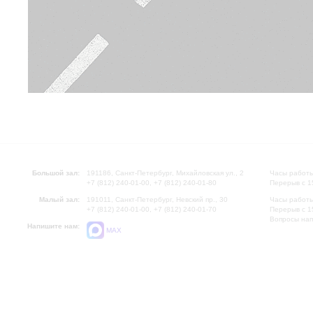
Большой зал:
191186, Санкт-Петербург, Михайловская ул., 2
Часы работы
+7 (812) 240-01-00, +7 (812) 240-01-80
Перерыв с 1
Малый зал:
191011, Санкт-Петербург, Невский пр., 30
Часы работы
+7 (812) 240-01-00, +7 (812) 240-01-70
Перерыв с 1
Вопросы на
Напишите нам:
MAX