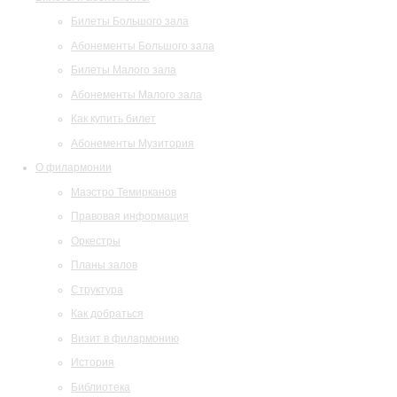
Билеты Большого зала
Абонементы Большого зала
Билеты Малого зала
Абонементы Малого зала
Как купить билет
Абонементы Музитория
О филармонии
Маэстро Темирканов
Правовая информация
Оркестры
Планы залов
Структура
Как добраться
Визит в филармонию
История
Библиотека