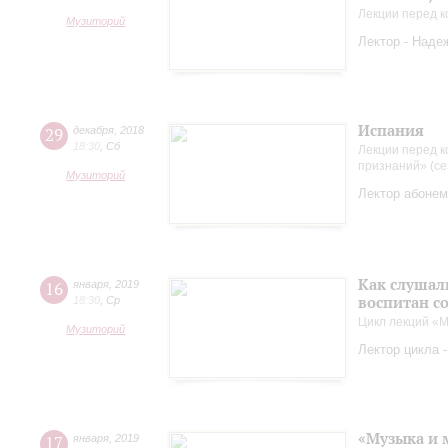
Лекции перед к
Музиторий
Лектор - Наде
Испания
29
декабря
,
2018
18:30
,
Сб
Лекции перед к
признаний» (се
Музиторий
Лектор абонем
Как слушал
16
января
,
2019
воспитан с
18:30
,
Ср
Цикл лекций «М
Музиторий
Лектор цикла 
«Музыка и 
17
января
,
2019