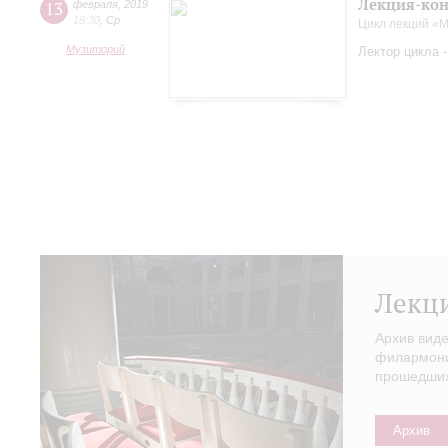
Лекция-кон
13
февраля
,
2019
18:30
,
Ср
Цикл лекций «
Музиторий
Лектор цикла 
Лекц
Архив вид
филармонии
прошедших 
Архив