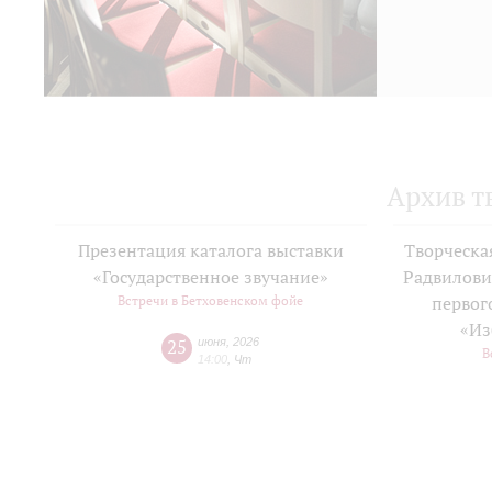
Архив т
Презентация каталога выставки
Творческа
«Государственное звучание»
Радвилови
Встречи в Бетховенском фойе
первог
«Из
25
июня
,
2026
В
14:00
,
Чт