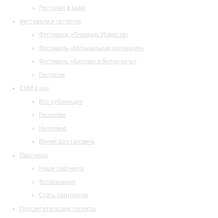
Ресторан и кафе
Фестивали и гастроли
Фестиваль «Площадь Искусств»
Фестиваль «Музыкальная коллекция»
Фестиваль «Барокко в белую ночь»
Гастроли
СМИ о нас
Все публикации
Рецензии
Интервью
Время Шостаковича
Партнеры
Наши партнеры
Фотогалерея
Стать партнером
Просветительские проекты