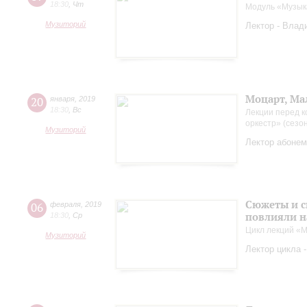
18:30
,
Чт
Модуль «Музык
Музиторий
Лектор - Влад
Моцарт, Ма
20
января
,
2019
18:30
,
Вс
Лекции перед к
оркестр» (сезо
Музиторий
Лектор абонем
Сюжеты и с
06
февраля
,
2019
повлияли н
18:30
,
Ср
Цикл лекций «М
Музиторий
Лектор цикла 