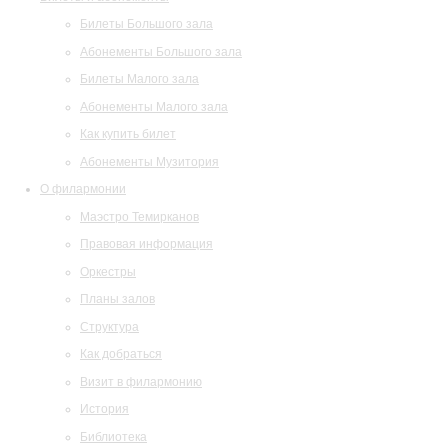
Билеты Большого зала
Абонементы Большого зала
Билеты Малого зала
Абонементы Малого зала
Как купить билет
Абонементы Музитория
О филармонии
Маэстро Темирканов
Правовая информация
Оркестры
Планы залов
Структура
Как добраться
Визит в филармонию
История
Библиотека