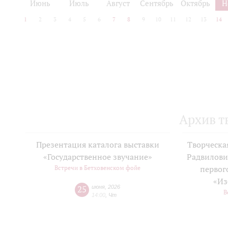
Июнь
Июль
Август
Сентябрь
Октябрь
Н
1
2
3
4
5
6
7
8
9
10
11
12
13
14
Архив т
Презентация каталога выставки
Творческа
«Государственное звучание»
Радвилови
Встречи в Бетховенском фойе
первог
«Из
25
июня
,
2026
В
14:00
,
Чт