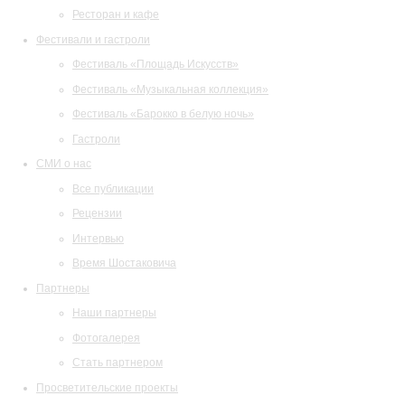
Ресторан и кафе
Фестивали и гастроли
Фестиваль «Площадь Искусств»
Фестиваль «Музыкальная коллекция»
Фестиваль «Барокко в белую ночь»
Гастроли
СМИ о нас
Все публикации
Рецензии
Интервью
Время Шостаковича
Партнеры
Наши партнеры
Фотогалерея
Стать партнером
Просветительские проекты