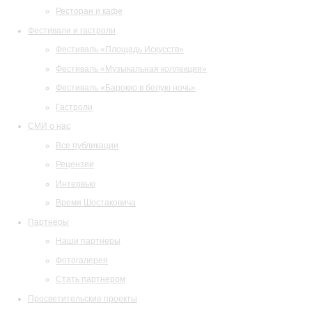
Ресторан и кафе
Фестивали и гастроли
Фестиваль «Площадь Искусств»
Фестиваль «Музыкальная коллекция»
Фестиваль «Барокко в белую ночь»
Гастроли
СМИ о нас
Все публикации
Рецензии
Интервью
Время Шостаковича
Партнеры
Наши партнеры
Фотогалерея
Стать партнером
Просветительские проекты