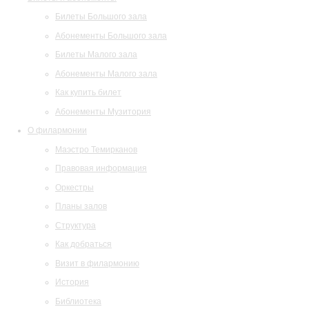
Билеты Большого зала
Абонементы Большого зала
Билеты Малого зала
Абонементы Малого зала
Как купить билет
Абонементы Музитория
О филармонии
Маэстро Темирканов
Правовая информация
Оркестры
Планы залов
Структура
Как добраться
Визит в филармонию
История
Библиотека