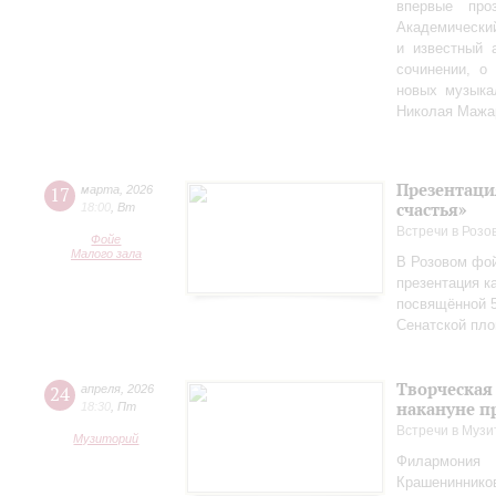
впервые пр
Академически
и известный 
сочинении, о
новых музыка
Николая Мажа
Презентаци
17
марта
,
2026
счастья»
18:00
,
Вт
Встречи в Розо
Фойе
Малого зала
В Розовом фой
презентация к
посвящённой 5
Сенатской пл
Творческая
24
апреля
,
2026
накануне п
18:30
,
Пт
Встречи в Музи
Музиторий
Филармония
Крашениннико