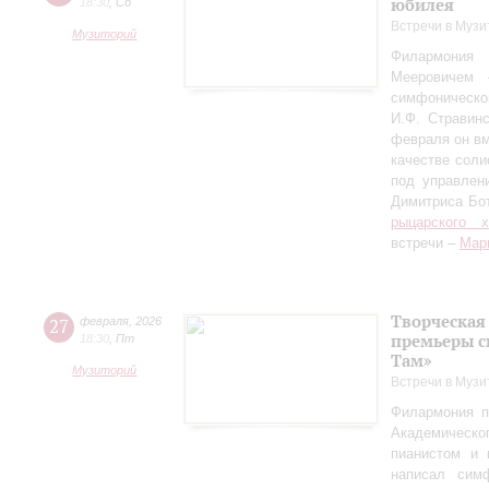
юбилея
18:30
,
Сб
Встречи в Музи
Музиторий
Филармония
Мееровичем 
симфониче
И.Ф. Стравинс
февраля он в
качестве соли
под управлен
Димитриса Бо
рыцарского 
встречи –
Мар
Творческая
27
февраля
,
2026
премьеры с
18:30
,
Пт
Там»
Музиторий
Встречи в Музи
Филармония п
Академическо
пианистом и 
написал сим