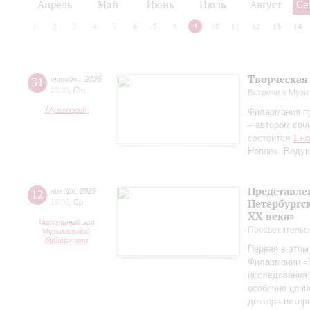
Апрель
Май
Июнь
Июль
Август
Се
1
2
3
4
5
6
7
8
9
10
11
12
13
14
Творческая
31
октября
,
2025
18:30
,
Пт
Встречи в Музи
Музиторий
Филармония п
– автором соч
состоится
1 н
Новое». Веду
Представле
12
ноября
,
2025
Петербургск
16:00
,
Ср
ХХ века»
Читальный зал
Просветительс
Музыкальной
библиотеки
Первая в этом
Филармонии «Б
исследования 
особенно ценн
доктора истор