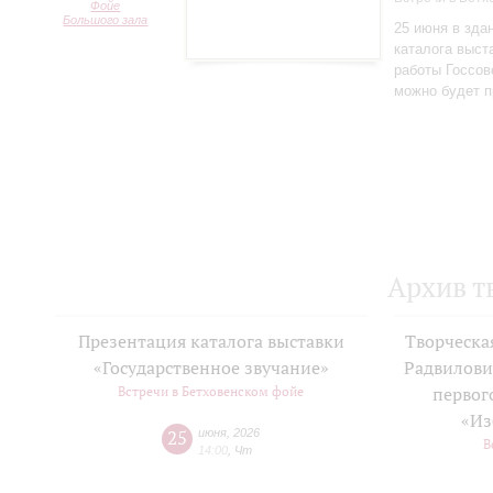
Фойе
Большого зала
25 июня в зда
каталога выст
работы Госсов
можно будет п
Архив т
Презентация каталога выставки
Творческа
«Государственное звучание»
Радвилови
Встречи в Бетховенском фойе
первог
«Из
25
июня
,
2026
В
14:00
,
Чт