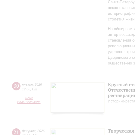
Санкт‑Петербу
века» станови
историографи
столетия жизн
На обширном 
автор воссозд
становления с
революционных
уделено строи
Дворянского 
общественно 
Круглый ст
30
января
,
2026
Отечествен
12:00
,
Пт
реставраци
Фойе
Историко-рест
Большого зала
Творческая
21
февраля
,
2026