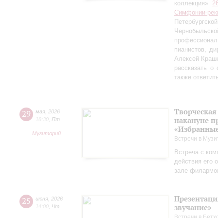
коллекция»
2
Симфонии-рек
Петербургско
Чернобыльс
профессионал
пианистов, ди
Алексей Краш
рассказать о
также ответит
Творческая
29
мая
,
2026
накануне п
18:30
,
Пт
«Избранные
Музиторий
Встречи в Музи
Встреча с ком
действия его 
зале филармо
Презентаци
25
июня
,
2026
звучание»
14:00
,
Чт
Встречи в Бетх