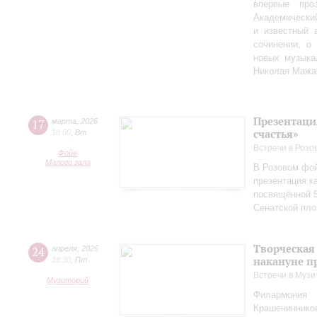
впервые пр
Академически
и известный 
сочинении, о
новых музыка
Николая Мажа
Презентаци
17
марта
,
2026
счастья»
18:00
,
Вт
Встречи в Розо
Фойе
Малого зала
В Розовом фой
презентация к
посвящённой 5
Сенатской пл
Творческая
24
апреля
,
2026
накануне п
18:30
,
Пт
Встречи в Музи
Музиторий
Филармония
Крашениннико