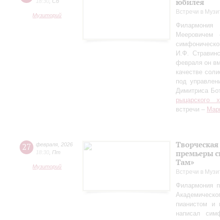
юбилея
18:30
,
Сб
Встречи в Музи
Музиторий
Филармония
Мееровичем 
симфониче
И.Ф. Стравинс
февраля он в
качестве соли
под управлен
Димитриса Бо
рыцарского 
встречи –
Мар
Творческая
27
февраля
,
2026
премьеры с
18:30
,
Пт
Там»
Музиторий
Встречи в Музи
Филармония п
Академическо
пианистом и 
написал сим