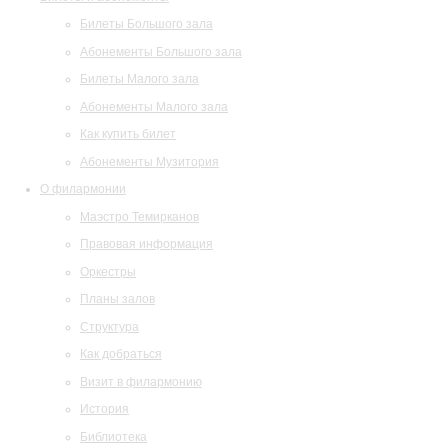
Билеты Большого зала
Абонементы Большого зала
Билеты Малого зала
Абонементы Малого зала
Как купить билет
Абонементы Музитория
О филармонии
Маэстро Темирканов
Правовая информация
Оркестры
Планы залов
Структура
Как добраться
Визит в филармонию
История
Библиотека