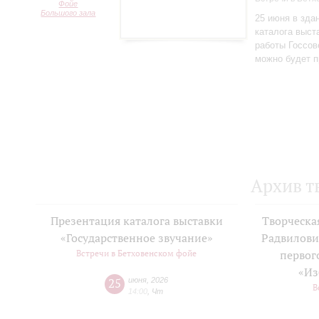
Фойе
Большого зала
25 июня в зда
каталога выст
работы Госсов
можно будет п
Архив т
Презентация каталога выставки
Творческа
«Государственное звучание»
Радвилови
Встречи в Бетховенском фойе
первог
«Из
25
июня
,
2026
В
14:00
,
Чт