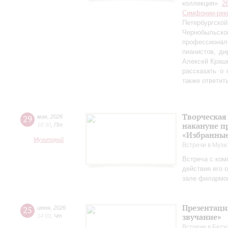
коллекция»
2
Симфонии-рек
Петербургско
Чернобыльс
профессионал
пианистов, ди
Алексей Краш
рассказать о
также ответит
Творческая
29
мая
,
2026
накануне п
18:30
,
Пт
«Избранные
Музиторий
Встречи в Музи
Встреча с ком
действия его 
зале филармо
Презентаци
25
июня
,
2026
звучание»
14:00
,
Чт
Встречи в Бетх