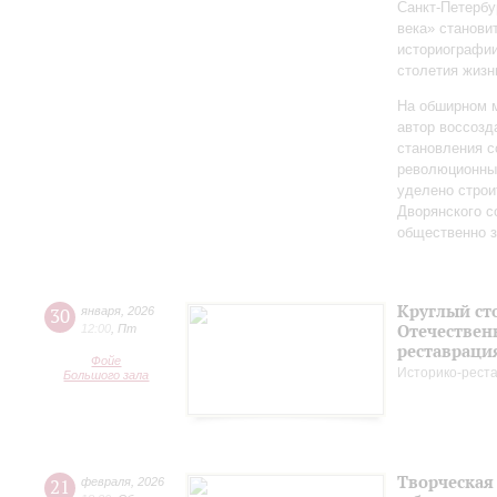
Санкт‑Петербу
века» станови
историографи
столетия жизн
На обширном 
автор воссозд
становления с
революционных
уделено строи
Дворянского 
общественно 
Круглый ст
30
января
,
2026
Отечествен
12:00
,
Пт
реставраци
Фойе
Историко-рест
Большого зала
Творческая
21
февраля
,
2026