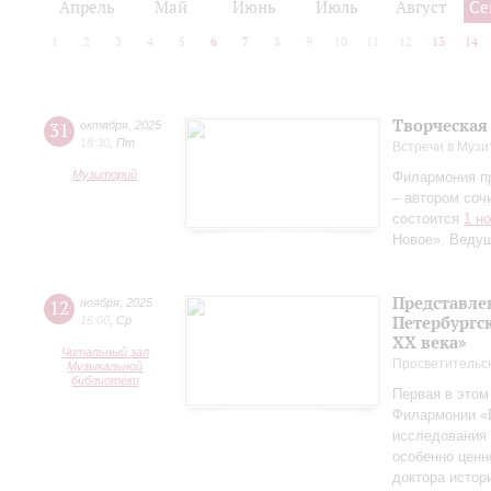
Апрель
Май
Июнь
Июль
Август
Се
1
2
3
4
5
6
7
8
9
10
11
12
13
14
Творческая
31
октября
,
2025
18:30
,
Пт
Встречи в Музи
Музиторий
Филармония п
– автором соч
состоится
1 н
Новое». Веду
Представле
12
ноября
,
2025
Петербургск
16:00
,
Ср
ХХ века»
Читальный зал
Просветительс
Музыкальной
библиотеки
Первая в этом
Филармонии «Б
исследования 
особенно ценн
доктора истор