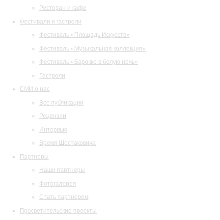
Ресторан и кафе
Фестивали и гастроли
Фестиваль «Площадь Искусств»
Фестиваль «Музыкальная коллекция»
Фестиваль «Барокко в белую ночь»
Гастроли
СМИ о нас
Все публикации
Рецензии
Интервью
Время Шостаковича
Партнеры
Наши партнеры
Фотогалерея
Стать партнером
Просветительские проекты