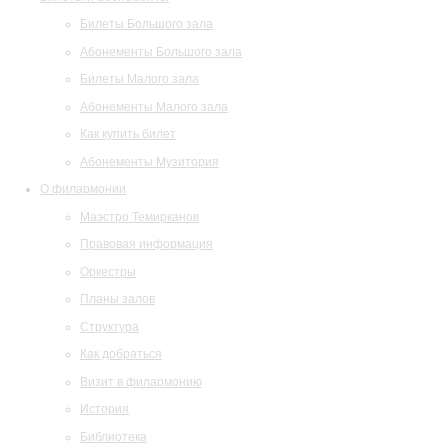
Билеты Большого зала
Абонементы Большого зала
Билеты Малого зала
Абонементы Малого зала
Как купить билет
Абонементы Музитория
О филармонии
Маэстро Темирканов
Правовая информация
Оркестры
Планы залов
Структура
Как добраться
Визит в филармонию
История
Библиотека