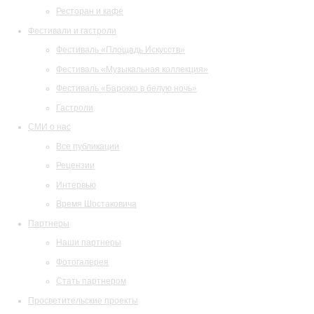
Ресторан и кафе
Фестивали и гастроли
Фестиваль «Площадь Искусств»
Фестиваль «Музыкальная коллекция»
Фестиваль «Барокко в белую ночь»
Гастроли
СМИ о нас
Все публикации
Рецензии
Интервью
Время Шостаковича
Партнеры
Наши партнеры
Фотогалерея
Стать партнером
Просветительские проекты