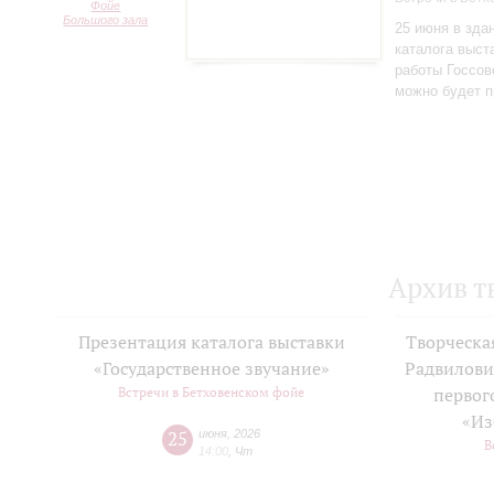
Фойе
Большого зала
25 июня в зда
каталога выст
работы Госсов
можно будет п
Архив т
Презентация каталога выставки
Творческа
«Государственное звучание»
Радвилови
Встречи в Бетховенском фойе
первог
«Из
25
июня
,
2026
В
14:00
,
Чт