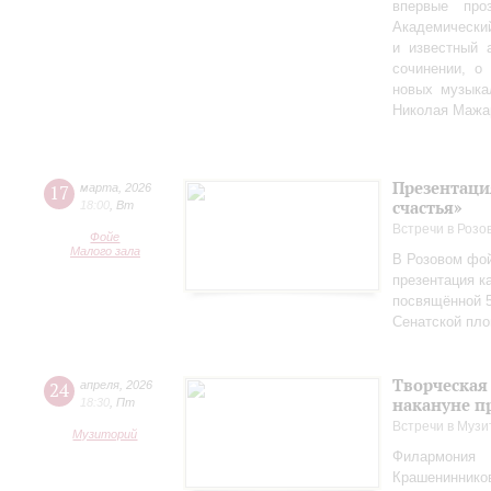
впервые пр
Академически
и известный 
сочинении, о
новых музыка
Николая Мажа
Презентаци
17
марта
,
2026
счастья»
18:00
,
Вт
Встречи в Розо
Фойе
Малого зала
В Розовом фой
презентация к
посвящённой 5
Сенатской пл
Творческая
24
апреля
,
2026
накануне п
18:30
,
Пт
Встречи в Музи
Музиторий
Филармония
Крашениннико