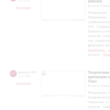
юбилея
18:30
,
Сб
Встречи в Музи
Музиторий
Филармония
Мееровичем 
симфониче
И.Ф. Стравинс
февраля он в
качестве соли
под управлен
Димитриса Бо
рыцарского 
встречи –
Мар
Творческая
27
февраля
,
2026
премьеры с
18:30
,
Пт
Там»
Музиторий
Встречи в Музи
Филармония п
Академическо
пианистом и 
написал сим