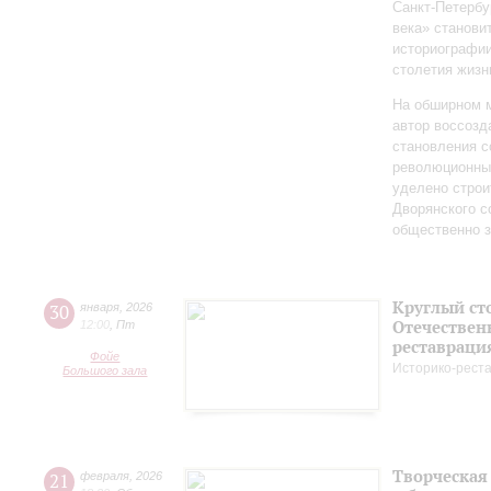
Санкт‑Петербу
века» станови
историографи
столетия жизн
На обширном 
автор воссозд
становления с
революционных
уделено строи
Дворянского 
общественно 
Круглый ст
30
января
,
2026
Отечествен
12:00
,
Пт
реставраци
Фойе
Историко-рест
Большого зала
Творческая
21
февраля
,
2026