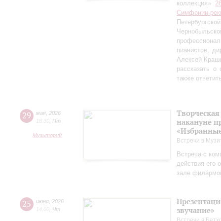
коллекция»
2
Симфонии-рек
Петербургско
Чернобыльс
профессионал
пианистов, ди
Алексей Краш
рассказать о
также ответит
Творческая
29
мая
,
2026
накануне п
18:30
,
Пт
«Избранные
Музиторий
Встречи в Музи
Встреча с ком
действия его 
зале филармо
Презентаци
25
июня
,
2026
звучание»
14:00
,
Чт
Встречи в Бетх