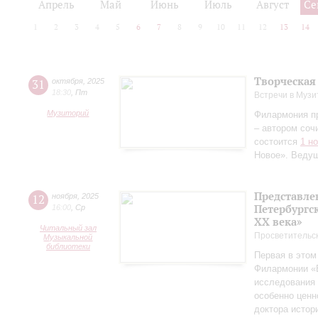
Апрель
Май
Июнь
Июль
Август
Се
1
2
3
4
5
6
7
8
9
10
11
12
13
14
Творческая
31
октября
,
2025
18:30
,
Пт
Встречи в Музи
Музиторий
Филармония п
– автором соч
состоится
1 н
Новое». Веду
Представле
12
ноября
,
2025
Петербургск
16:00
,
Ср
ХХ века»
Читальный зал
Просветительс
Музыкальной
библиотеки
Первая в этом
Филармонии «Б
исследования 
особенно ценн
доктора истор