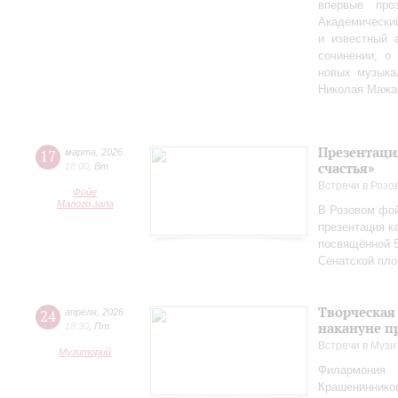
впервые пр
Академически
и известный 
сочинении, о
новых музыка
Николая Мажа
Презентаци
17
марта
,
2026
счастья»
18:00
,
Вт
Встречи в Розо
Фойе
Малого зала
В Розовом фой
презентация к
посвящённой 5
Сенатской пл
Творческая
24
апреля
,
2026
накануне п
18:30
,
Пт
Встречи в Музи
Музиторий
Филармония
Крашениннико