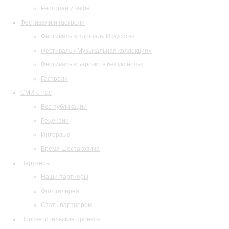
Ресторан и кафе
Фестивали и гастроли
Фестиваль «Площадь Искусств»
Фестиваль «Музыкальная коллекция»
Фестиваль «Барокко в белую ночь»
Гастроли
СМИ о нас
Все публикации
Рецензии
Интервью
Время Шостаковича
Партнеры
Наши партнеры
Фотогалерея
Стать партнером
Просветительские проекты