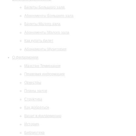
Билеты Большого зала
Абонементы Большого зала
Билеты Малого зала
Абонементы Малого зала
Как купить билет
Абонементы Музитория
О филармонии
Маэстро Темирканов
Правовая информация
Оркестры
Планы залов
Структура
Как добраться
Визит в филармонию
История
Библиотека