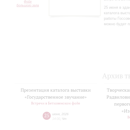
Фойе
Большого зала
25 июня в зда
каталога выст
работы Госсов
можно будет п
Архив т
Презентация каталога выставки
Творческа
«Государственное звучание»
Радвилови
Встречи в Бетховенском фойе
первог
«Из
25
июня
,
2026
В
14:00
,
Чт