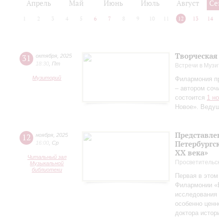
Апрель
Май
Июнь
Июль
Август
Се
1
2
3
4
5
6
7
8
9
10
11
12
13
14
Творческая
31
октября
,
2025
18:30
,
Пт
Встречи в Музи
Музиторий
Филармония п
– автором соч
состоится
1 н
Новое». Веду
Представле
12
ноября
,
2025
Петербургск
16:00
,
Ср
ХХ века»
Читальный зал
Просветительс
Музыкальной
библиотеки
Первая в этом
Филармонии «Б
исследования 
особенно ценн
доктора истор