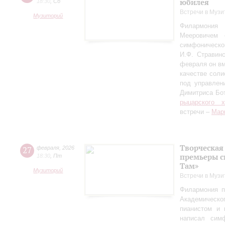
юбилея
18:30
,
Сб
Встречи в Музи
Музиторий
Филармония
Мееровичем 
симфониче
И.Ф. Стравинс
февраля он в
качестве соли
под управлен
Димитриса Бо
рыцарского 
встречи –
Мар
Творческая
27
февраля
,
2026
премьеры с
18:30
,
Пт
Там»
Музиторий
Встречи в Музи
Филармония п
Академическо
пианистом и 
написал сим