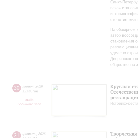
Санкт‑Петербу
века» станови
историографи
столетия жизн
На обширном 
автор воссозд
становления с
революционных
уделено строи
Дворянского 
общественно 
Круглый ст
30
января
,
2026
Отечествен
12:00
,
Пт
реставраци
Фойе
Историко-рест
Большого зала
Творческая
21
февраля
,
2026