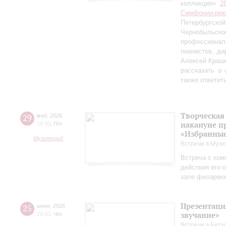
коллекция»
2
Симфонии-рек
Петербургско
Чернобыльс
профессионал
пианистов, ди
Алексей Краш
рассказать о
также ответит
Творческая
29
мая
,
2026
накануне п
18:30
,
Пт
«Избранные
Музиторий
Встречи в Музи
Встреча с ком
действия его 
зале филармо
Презентаци
25
июня
,
2026
звучание»
14:00
,
Чт
Встречи в Бетх