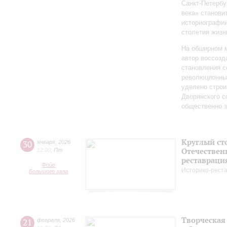
Санкт‑Петербу
века» станови
историографи
столетия жизн
На обширном 
автор воссозд
становления с
революционных
уделено строи
Дворянского 
общественно 
Круглый ст
30
января
,
2026
Отечествен
12:00
,
Пт
реставраци
Фойе
Историко-рест
Большого зала
Творческая
21
февраля
,
2026