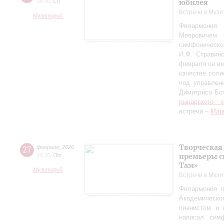
юбилея
18:30
,
Сб
Встречи в Музи
Музиторий
Филармония
Мееровичем 
симфониче
И.Ф. Стравинс
февраля он в
качестве соли
под управлен
Димитриса Бо
рыцарского 
встречи –
Мар
Творческая
27
февраля
,
2026
премьеры с
18:30
,
Пт
Там»
Музиторий
Встречи в Музи
Филармония п
Академическо
пианистом и 
написал сим