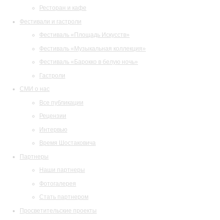
Ресторан и кафе
Фестивали и гастроли
Фестиваль «Площадь Искусств»
Фестиваль «Музыкальная коллекция»
Фестиваль «Барокко в белую ночь»
Гастроли
СМИ о нас
Все публикации
Рецензии
Интервью
Время Шостаковича
Партнеры
Наши партнеры
Фотогалерея
Стать партнером
Просветительские проекты