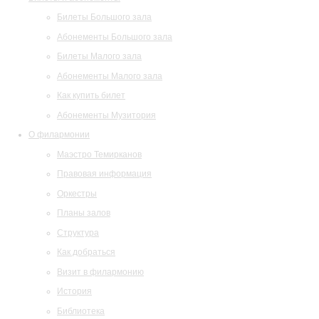
Билеты Большого зала
Абонементы Большого зала
Билеты Малого зала
Абонементы Малого зала
Как купить билет
Абонементы Музитория
О филармонии
Маэстро Темирканов
Правовая информация
Оркестры
Планы залов
Структура
Как добраться
Визит в филармонию
История
Библиотека