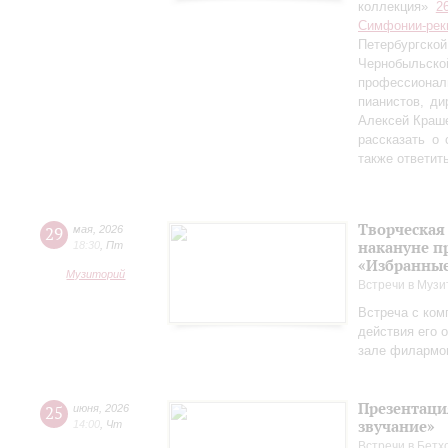
коллекция»
2
Симфонии-рек
Петербургско
Чернобыльс
профессионал
пианистов, ди
Алексей Краш
рассказать о
также ответит
Творческая
29
мая
,
2026
накануне п
18:30
,
Пт
«Избранные
Музиторий
Встречи в Музи
Встреча с ком
действия его 
зале филармо
Презентаци
25
июня
,
2026
звучание»
14:00
,
Чт
Встречи в Бетх