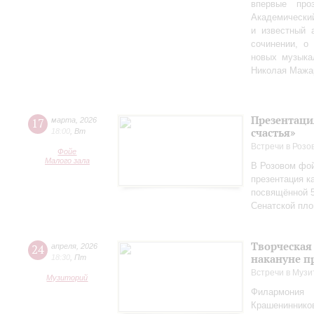
впервые пр
Академически
и известный 
сочинении, о
новых музыка
Николая Мажа
Презентаци
17
марта
,
2026
счастья»
18:00
,
Вт
Встречи в Розо
Фойе
Малого зала
В Розовом фой
презентация к
посвящённой 5
Сенатской пл
Творческая
24
апреля
,
2026
накануне п
18:30
,
Пт
Встречи в Музи
Музиторий
Филармония
Крашениннико