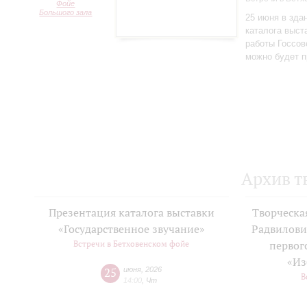
Фойе
Большого зала
25 июня в зда
каталога выст
работы Госсов
можно будет п
Архив т
Презентация каталога выставки
Творческа
«Государственное звучание»
Радвилови
Встречи в Бетховенском фойе
первог
«Из
25
июня
,
2026
В
14:00
,
Чт