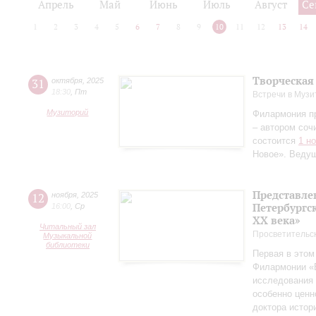
Апрель
Май
Июнь
Июль
Август
Се
1
2
3
4
5
6
7
8
9
10
11
12
13
14
Творческая
31
октября
,
2025
18:30
,
Пт
Встречи в Музи
Музиторий
Филармония п
– автором соч
состоится
1 н
Новое». Веду
Представле
12
ноября
,
2025
Петербургск
16:00
,
Ср
ХХ века»
Читальный зал
Просветительс
Музыкальной
библиотеки
Первая в этом
Филармонии «Б
исследования 
особенно ценн
доктора истор