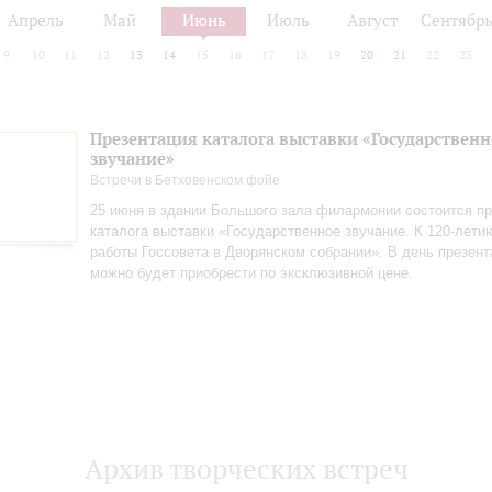
Апрель
Май
Июнь
Июль
Август
Сентябр
9
10
11
12
13
14
15
16
17
18
19
20
21
22
23
Презентация каталога выставки «Государственн
звучание»
Встречи в Бетховенском фойе
25 июня в здании Большого зала филармонии состоится пр
каталога выставки «Государственное звучание. К 120‑лети
работы Госсовета в Дворянском собрании». В день презент
можно будет приобрести по эксклюзивной цене.
Архив творческих встреч