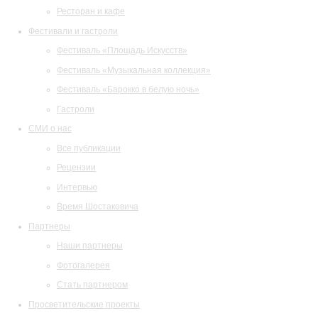
Ресторан и кафе
Фестивали и гастроли
Фестиваль «Площадь Искусств»
Фестиваль «Музыкальная коллекция»
Фестиваль «Барокко в белую ночь»
Гастроли
СМИ о нас
Все публикации
Рецензии
Интервью
Время Шостаковича
Партнеры
Наши партнеры
Фотогалерея
Стать партнером
Просветительские проекты