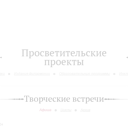
Просветительские
проекты
вки
Издания филармонии
Образовательные программы
Инкл
Творческие встречи
Афиша
Циклы
Архив
24