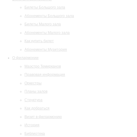
Билеты Большого зала
Абонементы Большого зала
Билеты Малого зала
Абонементы Малого зала
Как купить билет
Абонементы Музитория
О филармонии
Маэстро Темирканов
Правовая информация
Оркестры
Планы залов
Структура
Как добраться
Визит в филармонию
История
Библиотека