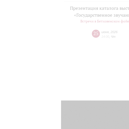
Презентация каталога выс
«Государственное звучан
Встречи в Бетховенском фой
25
июня
,
2026
14:00
,
Чт