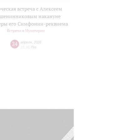
ческая встреча с Алексеем
шенинниковым накануне
еры его Симфонии-реквиема
Встречи в Музитории
24
апреля
,
2026
18:30
,
Пт