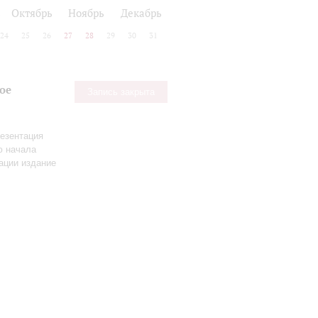
ь
Октябрь
Ноябрь
Декабрь
24
25
26
27
28
29
30
31
ое
Запись закрыта
езентация
ю начала
ации издание