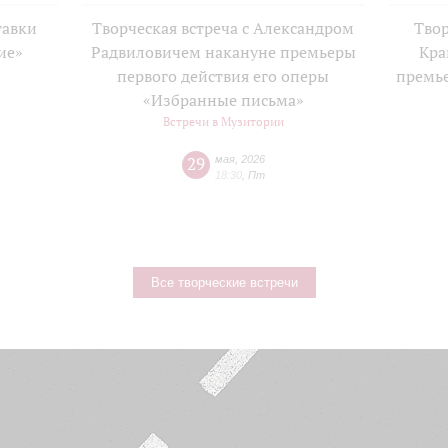
тавки
Творческая встреча с Александром
Твор
ие»
Радвиловичем накануне премьеры
Кра
е
первого действия его оперы
премь
«Избранные письма»
Встречи в Музитории
29
мая
,
2026
18:30
,
Пт
Все творческие встречи