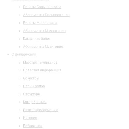
Билеты Большого зала
Абонементы Большого зала
Билеты Малого зала
Абонементы Малого зала
Как купить билет
Абонементы Музитория
О филармонии
Маэстро Темирканов
Правовая информация
Оркестры
Планы залов
Структура
Как добраться
Визит в филармонию
История
Библиотека