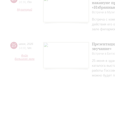
накануне п
18:30
,
Пт
«Избранные
Музиторий
Встречи в Музи
Встреча с ком
действия его 
зале филармо
Презентаци
25
июня
,
2026
звучание»
14:00
,
Чт
Встречи в Бетх
Фойе
Большого зала
25 июня в зда
каталога выст
работы Госсов
можно будет п