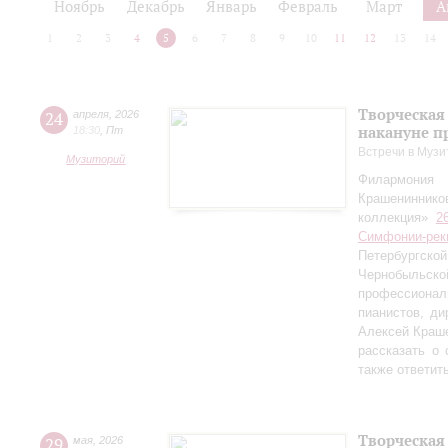
Ноябрь
Декабрь
Январь
Февраль
Март
А
1
2
3
4
5
6
7
8
9
10
11
12
13
14
Творческая
24
апреля
,
2026
накануне п
18:30
,
Пт
Встречи в Музи
Музиторий
Филармония
Крашениннико
коллекция»
2
Симфонии-рек
Петербургско
Чернобыльс
профессионал
пианистов, ди
Алексей Краш
рассказать о
также ответит
Творческая
29
мая
,
2026