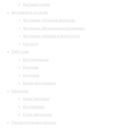
Ресторан и кафе
Фестивали и гастроли
Фестиваль «Площадь Искусств»
Фестиваль «Музыкальная коллекция»
Фестиваль «Барокко в белую ночь»
Гастроли
СМИ о нас
Все публикации
Рецензии
Интервью
Время Шостаковича
Партнеры
Наши партнеры
Фотогалерея
Стать партнером
Просветительские проекты