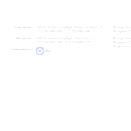
Большой зал:
191186, Санкт-Петербург, Михайловская ул., 2
Часы работы
+7 (812) 240-01-00, +7 (812) 240-01-80
Перерыв с 1
Малый зал:
191011, Санкт-Петербург, Невский пр., 30
Часы работы
+7 (812) 240-01-00, +7 (812) 240-01-70
Перерыв с 1
Вопросы на
Напишите нам:
MAX