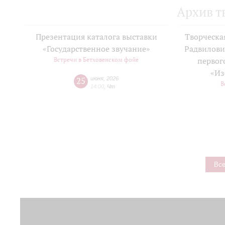
Архив т
Презентация каталога выставки
Творческа
«Государственное звучание»
Радвилови
Встречи в Бетховенском фойе
первог
«Из
25
июня
,
2026
В
14:00
,
Чт
Все