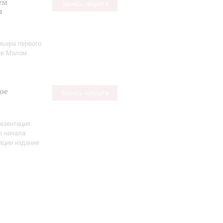
ем
Запись закрыта
ы
мьера первого
в Малом
ое
Запись закрыта
езентация
ю начала
ации издание