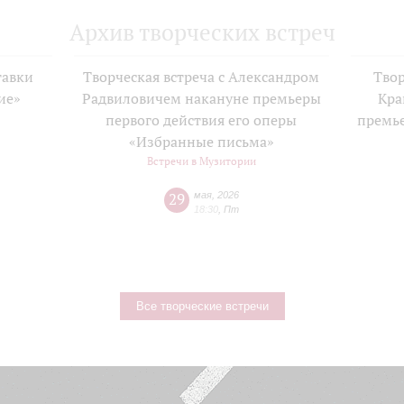
Архив творческих встреч
тавки
Творческая встреча с Александром
Твор
ие»
Радвиловичем накануне премьеры
Кра
е
первого действия его оперы
премь
«Избранные письма»
Встречи в Музитории
29
мая
,
2026
18:30
,
Пт
Все творческие встречи