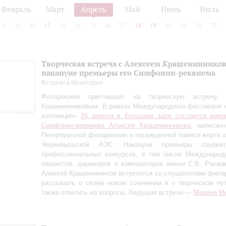
Февраль
Март
Апрель
Май
Июнь
Июль
9
10
11
12
13
14
15
16
17
18
19
20
21
22
23
Творческая встреча с Алексеем Крашениннико
накануне премьеры его Симфонии-реквиема
Встречи в Музитории
Филармония приглашает на творческую встречу
Крашенинниковым. В рамках Международного фестиваля 
коллекция»
26 апреля в Большом зале состоится миро
Симфонии-реквиема Алексея Крашенинникова
, написан
Петербургской филармонии и посвященной памяти жертв 
Чернобыльской АЭС. Накануне премьеры лауреа
профессиональных конкурсов, в том числе Международн
пианистов, дирижеров и композиторов имени С.В. Рахман
Алексей Крашенинников встретится со слушателями фила
рассказать о своем новом сочинении и о творческом пу
также ответить на вопросы. Ведущая встречи —
Марина М