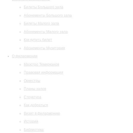
Билеты Большого зала
Абонементы Большого зала
Билеты Малого зала
Абонементы Малого зала
Как купить билет
Абонементы Музитория
О филармонии
Маэстро Темирканов
Правовая информация
Оркестры
Планы залов
Структура
Как добраться
Визит в филармонию
История
Библиотека