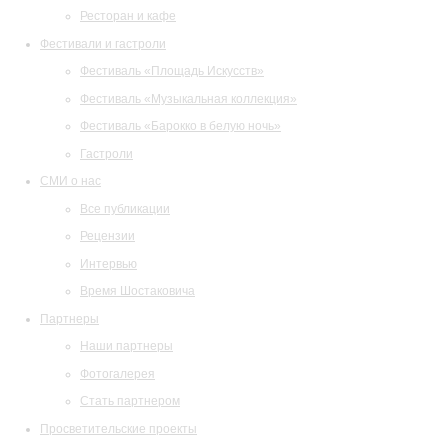
Ресторан и кафе
Фестивали и гастроли
Фестиваль «Площадь Искусств»
Фестиваль «Музыкальная коллекция»
Фестиваль «Барокко в белую ночь»
Гастроли
СМИ о нас
Все публикации
Рецензии
Интервью
Время Шостаковича
Партнеры
Наши партнеры
Фотогалерея
Стать партнером
Просветительские проекты