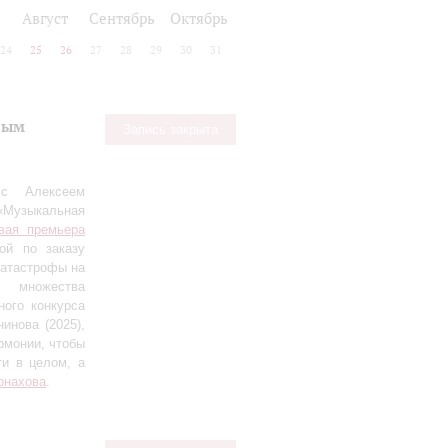
Август
Сентябрь
Октябрь
24
25
26
27
28
29
30
31
вым
Запись закрыта
 с Алексеем
«Музыкальная
вая премьера
ной по заказу
катастрофы на
т множества
ого конкурса
инова (2025),
рмонии, чтобы
ти в целом, а
онахова
.