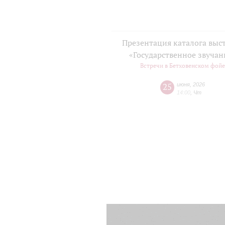
Презентация каталога выс
«Государственное звучан
Встречи в Бетховенском фой
25
июня
,
2026
14:00
,
Чт