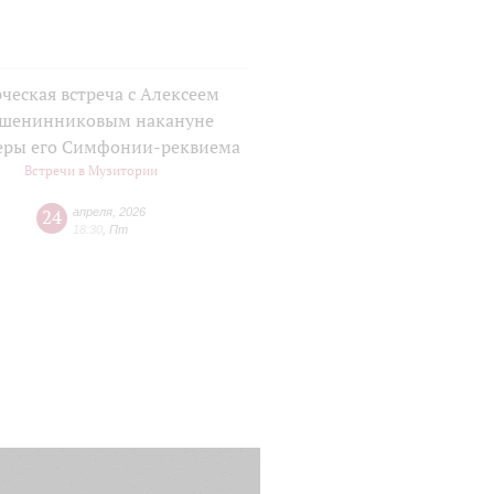
ческая встреча с Алексеем
шенинниковым накануне
еры его Симфонии-реквиема
Встречи в Музитории
24
апреля
,
2026
18:30
,
Пт