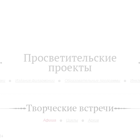
Просветительские
проекты
вки
Издания филармонии
Образовательные программы
Инкл
Творческие встречи
Афиша
Циклы
Архив
24