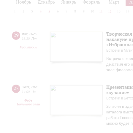
Ноябрь
Декабрь
Январь
Февраль
Март
А
1
2
3
4
5
6
7
8
9
10
11
12
13
14
Творческая
29
мая
,
2026
накануне п
18:30
,
Пт
«Избранные
Музиторий
Встречи в Музи
Встреча с ком
действия его 
зале филармо
Презентаци
25
июня
,
2026
звучание»
14:00
,
Чт
Встречи в Бетх
Фойе
Большого зала
25 июня в зда
каталога выст
работы Госсов
можно будет п