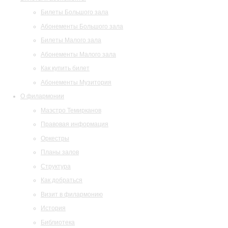
Билеты Большого зала
Абонементы Большого зала
Билеты Малого зала
Абонементы Малого зала
Как купить билет
Абонементы Музитория
О филармонии
Маэстро Темирканов
Правовая информация
Оркестры
Планы залов
Структура
Как добраться
Визит в филармонию
История
Библиотека