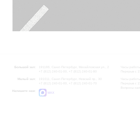
Большой зал:
191186, Санкт-Петербург, Михайловская ул., 2
Часы работы
+7 (812) 240-01-00, +7 (812) 240-01-80
Перерыв с 1
Малый зал:
191011, Санкт-Петербург, Невский пр., 30
Часы работы
+7 (812) 240-01-00, +7 (812) 240-01-70
Перерыв с 1
Вопросы на
Напишите нам:
MAX