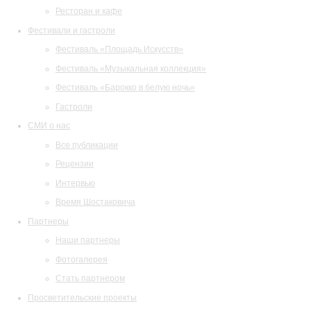
Ресторан и кафе
Фестивали и гастроли
Фестиваль «Площадь Искусств»
Фестиваль «Музыкальная коллекция»
Фестиваль «Барокко в белую ночь»
Гастроли
СМИ о нас
Все публикации
Рецензии
Интервью
Время Шостаковича
Партнеры
Наши партнеры
Фотогалерея
Стать партнером
Просветительские проекты