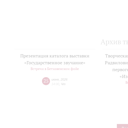
Архив т
Презентация каталога выставки
Творческа
«Государственное звучание»
Радвилови
Встречи в Бетховенском фойе
первог
«Из
25
июня
,
2026
В
14:00
,
Чт