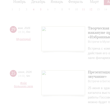
Ноябрь
Декабрь
Январь
Февраль
Март
А
1
2
3
4
5
6
7
8
9
10
11
12
13
14
Творческая
29
мая
,
2026
накануне п
18:30
,
Пт
«Избранные
Музиторий
Встречи в Музи
Встреча с ком
действия его 
зале филармо
Презентаци
25
июня
,
2026
звучание»
14:00
,
Чт
Встречи в Бетх
Фойе
Большого зала
25 июня в зда
каталога выст
работы Госсов
можно будет п