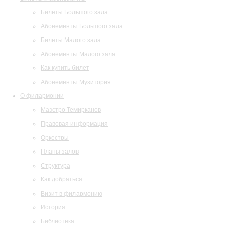
Билеты Большого зала
Абонементы Большого зала
Билеты Малого зала
Абонементы Малого зала
Как купить билет
Абонементы Музитория
О филармонии
Маэстро Темирканов
Правовая информация
Оркестры
Планы залов
Структура
Как добраться
Визит в филармонию
История
Библиотека