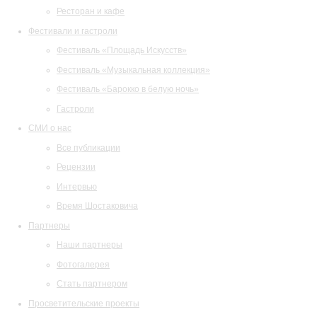
Ресторан и кафе
Фестивали и гастроли
Фестиваль «Площадь Искусств»
Фестиваль «Музыкальная коллекция»
Фестиваль «Барокко в белую ночь»
Гастроли
СМИ о нас
Все публикации
Рецензии
Интервью
Время Шостаковича
Партнеры
Наши партнеры
Фотогалерея
Стать партнером
Просветительские проекты