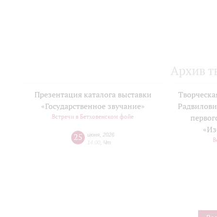
Архив т
Презентация каталога выставки
Творческа
«Государственное звучание»
Радвилови
Встречи в Бетховенском фойе
первог
«Из
25
июня
,
2026
В
14:00
,
Чт