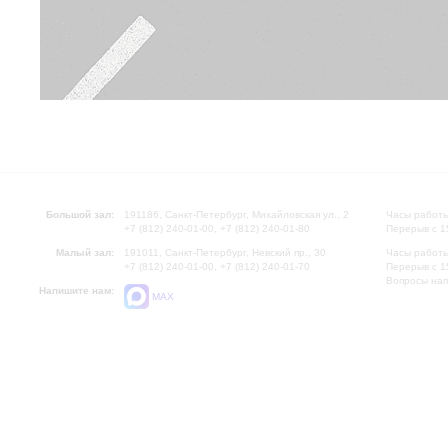
Большой зал:
191186, Санкт-Петербург, Михайловская ул., 2
Часы работы
+7 (812) 240-01-00, +7 (812) 240-01-80
Перерыв с 1
Малый зал:
191011, Санкт-Петербург, Невский пр., 30
Часы работы
+7 (812) 240-01-00, +7 (812) 240-01-70
Перерыв с 1
Вопросы на
Напишите нам:
MAX