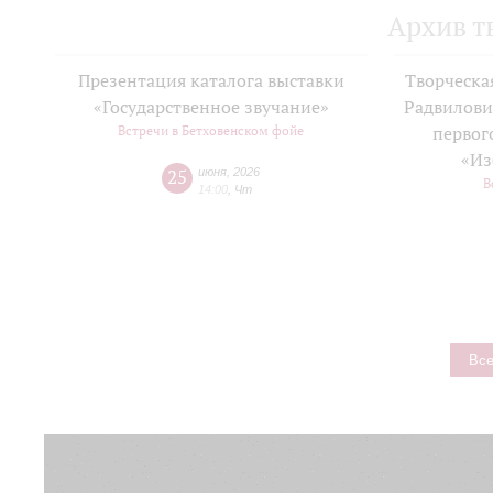
Архив т
Презентация каталога выставки
Творческа
«Государственное звучание»
Радвилови
Встречи в Бетховенском фойе
первог
«Из
25
июня
,
2026
В
14:00
,
Чт
Все