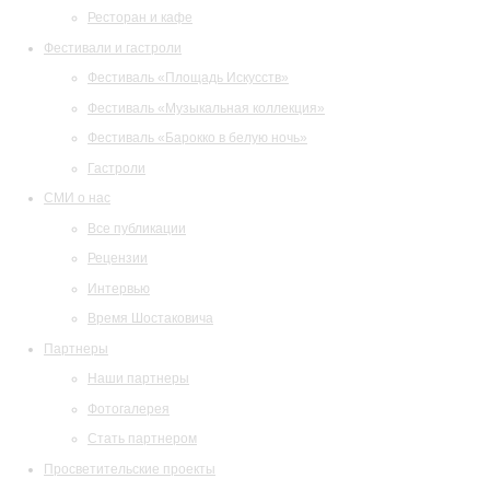
Ресторан и кафе
Фестивали и гастроли
Фестиваль «Площадь Искусств»
Фестиваль «Музыкальная коллекция»
Фестиваль «Барокко в белую ночь»
Гастроли
СМИ о нас
Все публикации
Рецензии
Интервью
Время Шостаковича
Партнеры
Наши партнеры
Фотогалерея
Стать партнером
Просветительские проекты