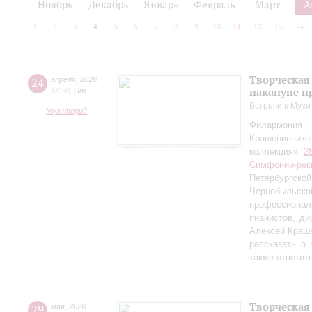
Ноябрь
Декабрь
Январь
Февраль
Март
А
1
2
3
4
5
6
7
8
9
10
11
12
13
14
Творческая
24
апреля
,
2026
накануне п
18:30
,
Пт
Встречи в Музи
Музиторий
Филармония
Крашениннико
коллекция»
2
Симфонии-рек
Петербургско
Чернобыльс
профессионал
пианистов, ди
Алексей Краш
рассказать о
также ответит
Творческая
29
мая
,
2026