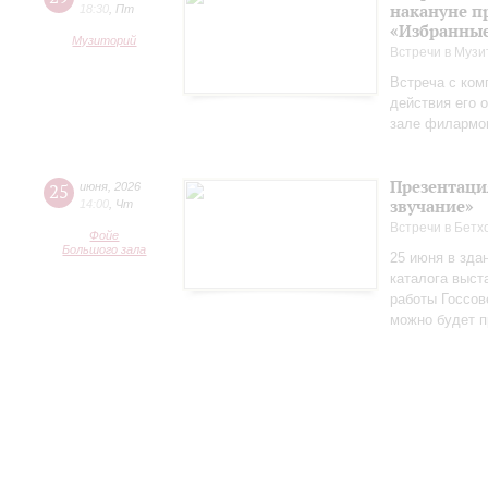
накануне п
18:30
,
Пт
«Избранные
Музиторий
Встречи в Музи
Встреча с ком
действия его 
зале филармо
Презентаци
25
июня
,
2026
звучание»
14:00
,
Чт
Встречи в Бетх
Фойе
Большого зала
25 июня в зда
каталога выст
работы Госсов
можно будет п