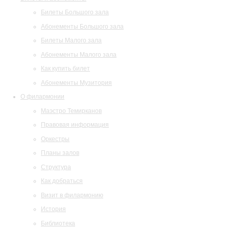
Билеты Большого зала
Абонементы Большого зала
Билеты Малого зала
Абонементы Малого зала
Как купить билет
Абонементы Музитория
О филармонии
Маэстро Темирканов
Правовая информация
Оркестры
Планы залов
Структура
Как добраться
Визит в филармонию
История
Библиотека