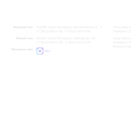
Большой зал:
191186, Санкт-Петербург, Михайловская ул., 2
Часы работы
+7 (812) 240-01-00, +7 (812) 240-01-80
Перерыв с 1
Малый зал:
191011, Санкт-Петербург, Невский пр., 30
Часы работы
+7 (812) 240-01-00, +7 (812) 240-01-70
Перерыв с 1
Вопросы на
Напишите нам:
MAX