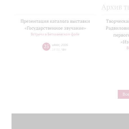
Архив т
Презентация каталога выставки
Творческа
«Государственное звучание»
Радвилови
Встречи в Бетховенском фойе
первог
«Из
25
июня
,
2026
В
14:00
,
Чт
Все