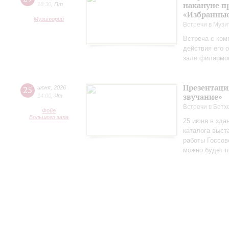
накануне п
18:30
,
Пт
«Избранные
Музиторий
Встречи в Музи
Встреча с ком
действия его 
зале филармо
Презентаци
25
июня
,
2026
звучание»
14:00
,
Чт
Встречи в Бетх
Фойе
Большого зала
25 июня в зда
каталога выст
работы Госсов
можно будет п