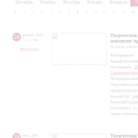
Октябрь
Ноябрь
Декабрь
Январь
Февраль
1
2
3
4
5
6
7
8
9
10
11
12
13
14
Творческая
24
апреля
,
2026
накануне п
18:30
,
Пт
Встречи в Музи
Музиторий
Филармония
Крашениннико
коллекция»
2
Симфонии-рек
Петербургско
Чернобыльс
профессионал
пианистов, ди
Алексей Краш
рассказать о
также ответит
Творческая
29
мая
,
2026