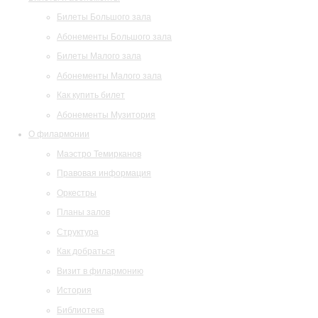
Билеты Большого зала
Абонементы Большого зала
Билеты Малого зала
Абонементы Малого зала
Как купить билет
Абонементы Музитория
О филармонии
Маэстро Темирканов
Правовая информация
Оркестры
Планы залов
Структура
Как добраться
Визит в филармонию
История
Библиотека