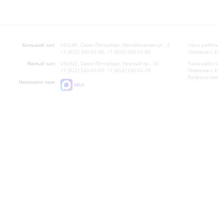
Большой зал:
191186, Санкт-Петербург, Михайловская ул., 2
Часы работы
+7 (812) 240-01-00, +7 (812) 240-01-80
Перерыв с 1
Малый зал:
191011, Санкт-Петербург, Невский пр., 30
Часы работы
+7 (812) 240-01-00, +7 (812) 240-01-70
Перерыв с 1
Вопросы на
Напишите нам:
MAX