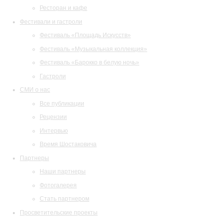
Ресторан и кафе
Фестивали и гастроли
Фестиваль «Площадь Искусств»
Фестиваль «Музыкальная коллекция»
Фестиваль «Барокко в белую ночь»
Гастроли
СМИ о нас
Все публикации
Рецензии
Интервью
Время Шостаковича
Партнеры
Наши партнеры
Фотогалерея
Стать партнером
Просветительские проекты