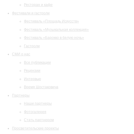
Ресторан и кафе
Фестивали и гастроли
Фестиваль «Площадь Искусств»
Фестиваль «Музыкальная коллекция»
Фестиваль «Барокко в белую ночь»
Гастроли
СМИ о нас
Все публикации
Рецензии
Интервью
Время Шостаковича
Партнеры
Наши партнеры
Фотогалерея
Стать партнером
Просветительские проекты