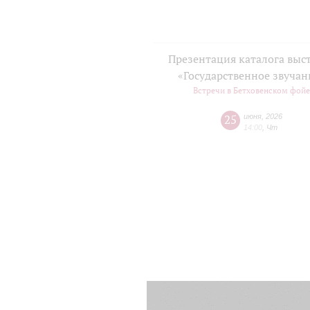
Презентация каталога выс
«Государственное звучан
Встречи в Бетховенском фой
25
июня
,
2026
14:00
,
Чт