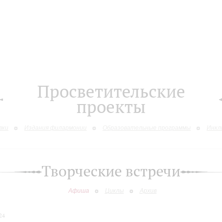
Просветительские
проекты
вки
Издания филармонии
Образовательные программы
Инкл
Творческие встречи
Афиша
Циклы
Архив
24