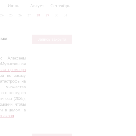
Июль
Август
Сентябрь
24
25
26
27
28
29
30
31
вым
Запись закрыта
 с Алексеем
«Музыкальная
вая премьера
ной по заказу
катастрофы на
т множества
ого конкурса
инова (2025),
рмонии, чтобы
ти в целом, а
онахова
.