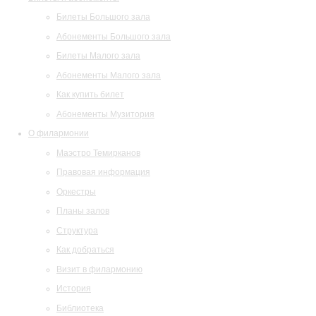
Билеты Большого зала
Абонементы Большого зала
Билеты Малого зала
Абонементы Малого зала
Как купить билет
Абонементы Музитория
О филармонии
Маэстро Темирканов
Правовая информация
Оркестры
Планы залов
Структура
Как добраться
Визит в филармонию
История
Библиотека