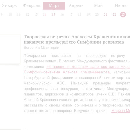
Январь
Февраль
Март
Апрель
Май
Июнь
9
10
11
12
13
14
15
16
17
18
19
20
21
22
23
Творческая встреча с Алексеем Крашениннико
накануне премьеры его Симфонии-реквиема
Встречи в Музитории
Филармония приглашает на творческую встречу
Крашенинниковым. В рамках Международного фестиваля 
коллекция»
26 апреля в Большом зале состоится миро
Симфонии-реквиема Алексея Крашенинникова
, написан
Петербургской филармонии и посвященной памяти жертв 
Чернобыльской АЭС. Накануне премьеры лауреа
профессиональных конкурсов, в том числе Международн
пианистов, дирижеров и композиторов имени С.В. Рахман
Алексей Крашенинников встретится со слушателями фила
рассказать о своем новом сочинении и о творческом пу
также ответить на вопросы. Ведущая встречи —
Марина М