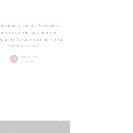
ческая встреча с Алексеем
шенинниковым накануне
еры его Симфонии-реквиема
Встречи в Музитории
24
апреля
,
2026
18:30
,
Пт