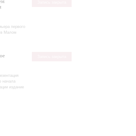
ем
Запись закрыта
ы
мьера первого
в Малом
ое
Запись закрыта
езентация
ю начала
ации издание