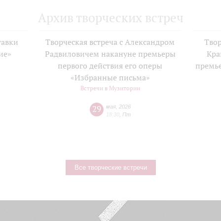
Архив творческих встреч
тавки
Творческая встреча с Александром
Твор
ие»
Радвиловичем накануне премьеры
Кра
е
первого действия его оперы
премь
«Избранные письма»
Встречи в Музитории
29
мая
,
2026
18:30
,
Пт
Все творческие встречи