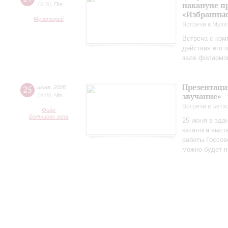
накануне п
18:30
,
Пт
«Избранные
Музиторий
Встречи в Музи
Встреча с ком
действия его 
зале филармо
Презентаци
25
июня
,
2026
звучание»
14:00
,
Чт
Встречи в Бетх
Фойе
Большого зала
25 июня в зда
каталога выст
работы Госсов
можно будет п