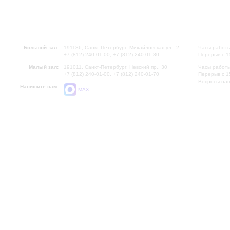
Большой зал:
191186, Санкт-Петербург, Михайловская ул., 2
Часы работы
+7 (812) 240-01-00, +7 (812) 240-01-80
Перерыв с 1
Малый зал:
191011, Санкт-Петербург, Невский пр., 30
Часы работы
+7 (812) 240-01-00, +7 (812) 240-01-70
Перерыв с 1
Вопросы на
Напишите нам:
MAX