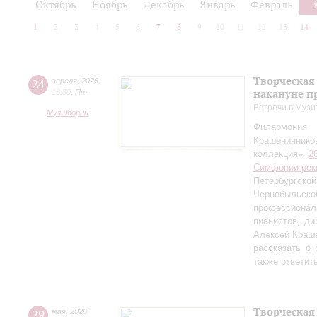
Октябрь
Ноябрь
Декабрь
Январь
Февраль
1
2
3
4
5
6
7
8
9
10
11
12
13
14
Творческая
24
апреля
,
2026
накануне п
18:30
,
Пт
Встречи в Музи
Музиторий
Филармония
Крашениннико
коллекция»
2
Симфонии-рек
Петербургско
Чернобыльс
профессионал
пианистов, ди
Алексей Краш
рассказать о
также ответит
Творческая
29
мая
,
2026