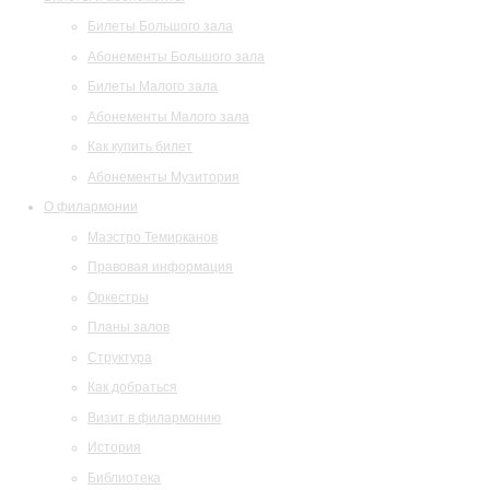
Билеты Большого зала
Абонементы Большого зала
Билеты Малого зала
Абонементы Малого зала
Как купить билет
Абонементы Музитория
О филармонии
Маэстро Темирканов
Правовая информация
Оркестры
Планы залов
Структура
Как добраться
Визит в филармонию
История
Библиотека