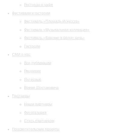
Ресторан и кафе
Фестивали и гастроли
Фестиваль «Площадь Искусств»
Фестиваль «Музыкальная коллекция»
Фестиваль «Барокко в белую ночь»
Гастроли
СМИ о нас
Все публикации
Рецензии
Интервью
Время Шостаковича
Партнеры
Наши партнеры
Фотогалерея
Стать партнером
Просветительские проекты