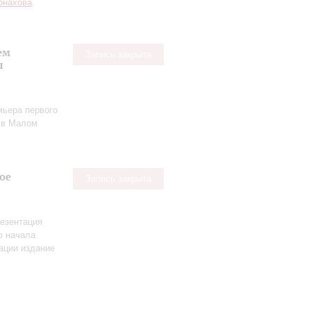
онахова
.
ем
Запись закрыта
ы
мьера первого
в Малом
ое
Запись закрыта
езентация
ю начала
ации издание