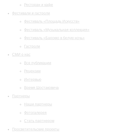
Ресторан и кафе
Фестивали и гастроли
Фестиваль «Площадь Искусств»
Фестиваль «Музыкальная коллекция»
Фестиваль «Барокко в белую ночь»
Гастроли
СМИ о нас
Все публикации
Рецензии
Интервью
Время Шостаковича
Партнеры
Наши партнеры
Фотогалерея
Стать партнером
Просветительские проекты