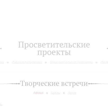
Просветительские
проекты
вки
Издания филармонии
Образовательные программы
Инкл
Творческие встречи
Афиша
Циклы
Архив
24