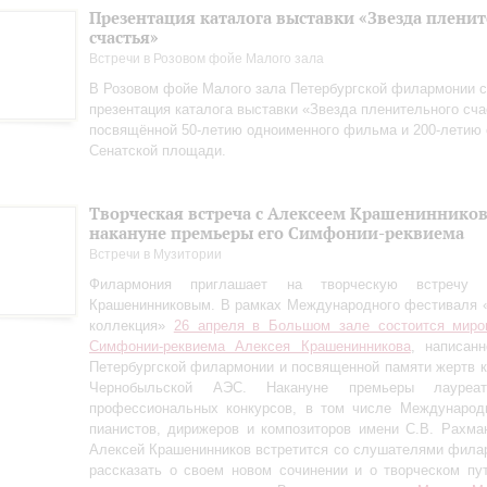
Презентация каталога выставки «Звезда плени
счастья»
Встречи в Розовом фойе Малого зала
В Розовом фойе Малого зала Петербургской филармонии с
презентация каталога выставки «Звезда пленительного сча
посвящённой 50-летию одноименного фильма и 200-летию 
Сенатской площади.
Творческая встреча с Алексеем Крашениннико
накануне премьеры его Симфонии-реквиема
Встречи в Музитории
Филармония приглашает на творческую встречу
Крашенинниковым. В рамках Международного фестиваля 
коллекция»
26 апреля в Большом зале состоится миро
Симфонии-реквиема Алексея Крашенинникова
, написан
Петербургской филармонии и посвященной памяти жертв 
Чернобыльской АЭС. Накануне премьеры лауреа
профессиональных конкурсов, в том числе Международн
пианистов, дирижеров и композиторов имени С.В. Рахман
Алексей Крашенинников встретится со слушателями фила
рассказать о своем новом сочинении и о творческом пу