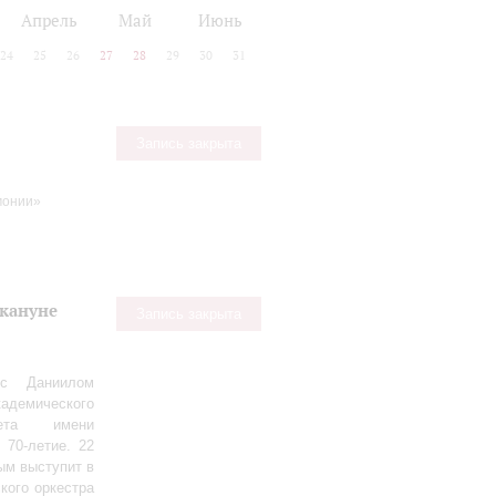
Апрель
Май
Июнь
24
25
26
27
28
29
30
31
Запись закрыта
монии»
акануне
Запись закрыта
 с Даниилом
демического
тета имени
 70‑летие. 22
ым выступит в
кого оркестра