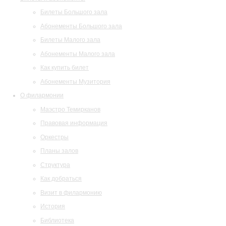
Билеты Большого зала
Абонементы Большого зала
Билеты Малого зала
Абонементы Малого зала
Как купить билет
Абонементы Музитория
О филармонии
Маэстро Темирканов
Правовая информация
Оркестры
Планы залов
Структура
Как добраться
Визит в филармонию
История
Библиотека