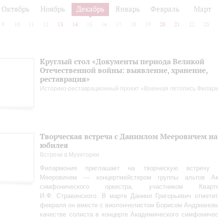
Октябрь
Ноябрь
Декабрь
Январь
Февраль
Март
9
10
11
12
13
14
15
16
17
18
19
20
21
22
23
Круглый стол «Документы периода Великой
Отечественной войны: выявление, хранение,
реставрация»
Историко-реставрационный проект «Военная летопись Филар
Творческая встреча с Даниилом Мееровичем н
юбилея
Встречи в Музитории
Филармония приглашает на творческую встречу
Мееровичем — концертмейстером группы альтов Ака
симфонического оркестра, участником Квар
И.Ф. Стравинского. В марте Даниил Григорьевич отметит
февраля он вместе с виолончелистом Борисом Андрианов
качестве солиста в концерте Академического симфоничес