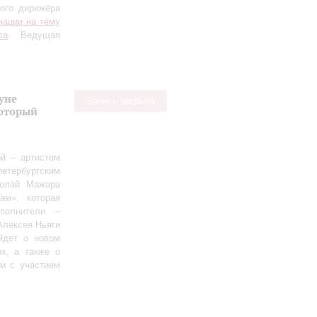
ного дирижёра
иации на тему
са
. Ведущая
уне
Запись закрыта
оторый
й – артистом
етербургским
колай Мажара
ам», которая
полнители –
Алексея Ньяги
йдет о новом
х, а также о
ии с участием