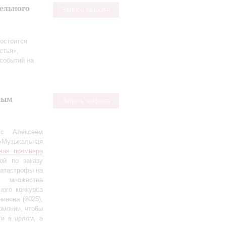
тельного
Запись закрыта
остоится
стья»,
событий на
вым
Запись закрыта
 с Алексеем
«Музыкальная
вая премьера
ной по заказу
катастрофы на
т множества
ого конкурса
инова (2025),
рмонии, чтобы
ти в целом, а