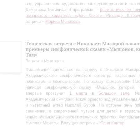
под управлением художественного руководителя и глав
Димитриса Ботиниса. В программе —
фантастические вар
рыцарского характера «Дон Кихот» Рихарда Штрау
встречи –
Марина Монахова
.
Творческая встреча с Николаем Мажарой накан
премьеры симфонической сказки «Мышонок, к
Там»
Встречи в Музитории
Филармония приглашает на встречу с Николаем Мажаро
Академического симфонического оркестра, известным п
пианистом и композитором. По заказу филармонии Ни
написал симфоническую сказку «Мышонок, который Т
впервые прозвучит
1 марта в Большом зале
. Ис
Академический симфонический оркестр под управлением 
и известный актер Николай Буров. На встрече речь по
сочинении, о современной музыке для детей и взрослы
новых музыкально-просветительских проектах Филармон
Николая Мажары. Ведущая встречи –
Юлия Кантор
.