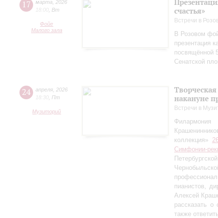
Презентаци
17
марта
,
2026
счастья»
18:00
,
Вт
Встречи в Розо
Фойе
Малого зала
В Розовом фой
презентация к
посвящённой 5
Сенатской пл
Творческая
24
апреля
,
2026
накануне п
18:30
,
Пт
Встречи в Музи
Музиторий
Филармония
Крашениннико
коллекция»
2
Симфонии-рек
Петербургско
Чернобыльс
профессионал
пианистов, ди
Алексей Краш
рассказать о
также ответит