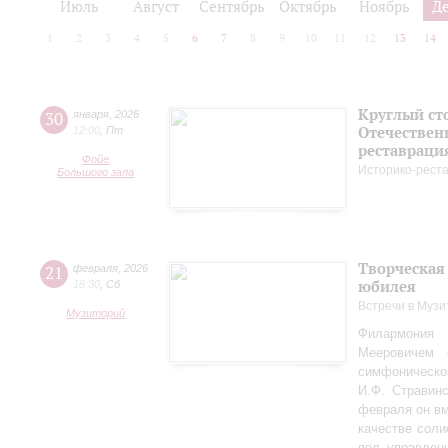
Июль
Август
Сентябрь
Октябрь
Ноябрь
Д
1
2
3
4
5
6
7
8
9
10
11
12
13
14
Круглый ст
30
января
,
2026
Отечествен
12:00
,
Пт
реставраци
Фойе
Историко-рест
Большого зала
Творческая
21
февраля
,
2026
юбилея
18:30
,
Сб
Встречи в Музи
Музиторий
Филармония
Мееровичем 
симфониче
И.Ф. Стравинс
февраля он в
качестве соли
под управлен