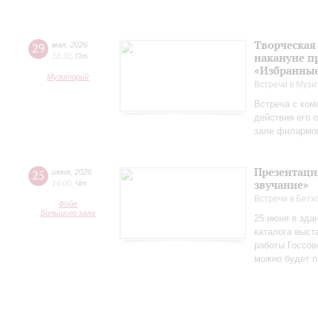
Творческая
29
мая
,
2026
накануне п
18:30
,
Пт
«Избранные
Музиторий
Встречи в Музи
Встреча с ком
действия его 
зале филармо
Презентаци
25
июня
,
2026
звучание»
14:00
,
Чт
Встречи в Бетх
Фойе
Большого зала
25 июня в зда
каталога выст
работы Госсов
можно будет п