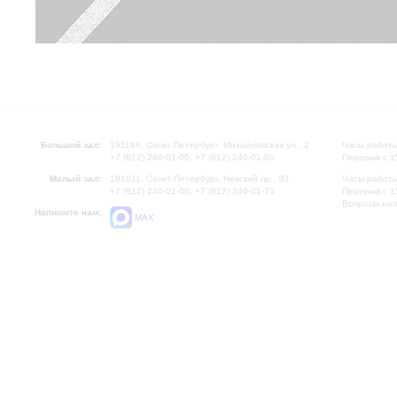
Большой зал:
191186, Санкт-Петербург, Михайловская ул., 2
Часы работы
+7 (812) 240-01-00, +7 (812) 240-01-80
Перерыв с 1
Малый зал:
191011, Санкт-Петербург, Невский пр., 30
Часы работы
+7 (812) 240-01-00, +7 (812) 240-01-70
Перерыв с 1
Вопросы на
Напишите нам:
MAX