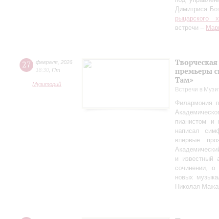
Димитриса Бо
рыцарского 
встречи –
Мар
Творческая
27
февраля
,
2026
премьеры с
18:30
,
Пт
Там»
Музиторий
Встречи в Музи
Филармония п
Академическо
пианистом и 
написал сим
впервые пр
Академически
и известный 
сочинении, о
новых музыка
Николая Мажа