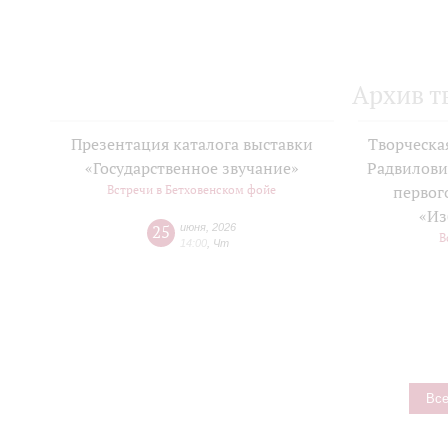
Архив т
Презентация каталога выставки
Творческа
«Государственное звучание»
Радвилови
Встречи в Бетховенском фойе
первог
«Из
25
июня
,
2026
В
14:00
,
Чт
Все