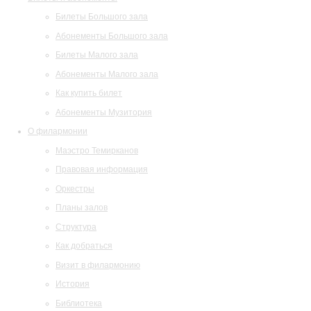
Билеты Большого зала
Абонементы Большого зала
Билеты Малого зала
Абонементы Малого зала
Как купить билет
Абонементы Музитория
О филармонии
Маэстро Темирканов
Правовая информация
Оркестры
Планы залов
Структура
Как добраться
Визит в филармонию
История
Библиотека