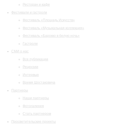
Ресторан и кафе
Фестивали и гастроли
Фестиваль «Площадь Искусств»
Фестиваль «Музыкальная коллекция»
Фестиваль «Барокко в белую ночь»
Гастроли
СМИ о нас
Все публикации
Рецензии
Интервью
Время Шостаковича
Партнеры
Наши партнеры
Фотогалерея
Стать партнером
Просветительские проекты