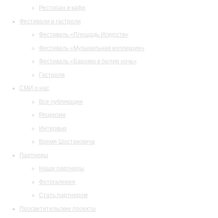
Ресторан и кафе
Фестивали и гастроли
Фестиваль «Площадь Искусств»
Фестиваль «Музыкальная коллекция»
Фестиваль «Барокко в белую ночь»
Гастроли
СМИ о нас
Все публикации
Рецензии
Интервью
Время Шостаковича
Партнеры
Наши партнеры
Фотогалерея
Стать партнером
Просветительские проекты