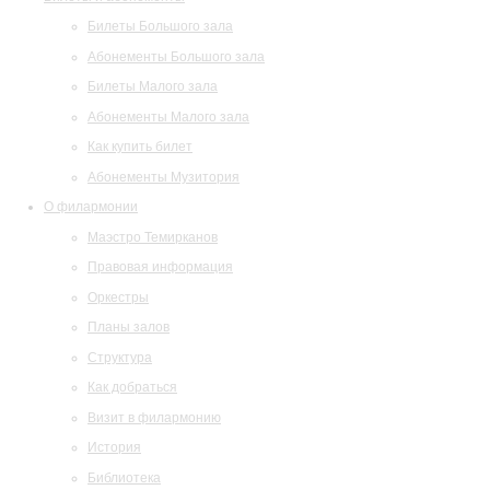
Билеты Большого зала
Абонементы Большого зала
Билеты Малого зала
Абонементы Малого зала
Как купить билет
Абонементы Музитория
О филармонии
Маэстро Темирканов
Правовая информация
Оркестры
Планы залов
Структура
Как добраться
Визит в филармонию
История
Библиотека