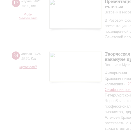
Презентаци
17
марта
,
2026
счастья»
18:00
,
Вт
Встречи в Розо
Фойе
Малого зала
В Розовом фой
презентация к
посвящённой 5
Сенатской пл
Творческая
24
апреля
,
2026
накануне п
18:30
,
Пт
Встречи в Музи
Музиторий
Филармония
Крашениннико
коллекция»
2
Симфонии-рек
Петербургско
Чернобыльс
профессионал
пианистов, ди
Алексей Краш
рассказать о
также ответит