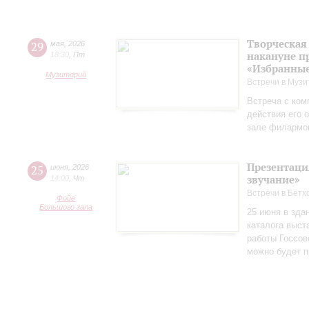
Творческая
29
мая
,
2026
накануне п
18:30
,
Пт
«Избранные
Музиторий
Встречи в Музи
Встреча с ком
действия его 
зале филармо
Презентаци
25
июня
,
2026
звучание»
14:00
,
Чт
Встречи в Бетх
Фойе
Большого зала
25 июня в зда
каталога выст
работы Госсов
можно будет п