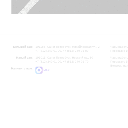
Большой зал:
191186, Санкт-Петербург, Михайловская ул., 2
Часы работы
+7 (812) 240-01-00, +7 (812) 240-01-80
Перерыв с 1
Малый зал:
191011, Санкт-Петербург, Невский пр., 30
Часы работы
+7 (812) 240-01-00, +7 (812) 240-01-70
Перерыв с 1
Вопросы на
Напишите нам:
MAX