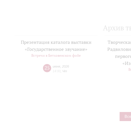
Архив т
Презентация каталога выставки
Творческа
«Государственное звучание»
Радвилови
Встречи в Бетховенском фойе
первог
«Из
25
июня
,
2026
В
14:00
,
Чт
Все