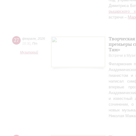
Димитриса Бо
рыцарского 
встречи –
Мар
Творческая
27
февраля
,
2026
премьеры с
18:30
,
Пт
Там»
Музиторий
Встречи в Музи
Филармония п
Академическо
пианистом и 
написал сим
впервые пр
Академически
и известный 
сочинении, о
новых музыка
Николая Мажа